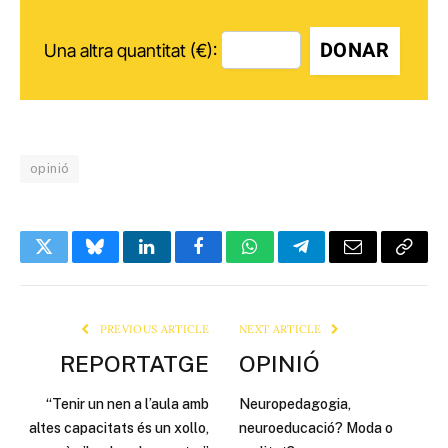
DONAR
Una altra quantitat (€):
opinió
Twitter
Bluesky
LinkedIn
Facebook
WhatsApp
Telegram
Email
Copy
Link
PREVIOUS ARTICLE
NEXT ARTICLE
REPORTATGE
OPINIÓ
“Tenir un nen a l’aula amb
Neuropedagogia,
altes capacitats és un xollo,
neuroeducació? Moda o