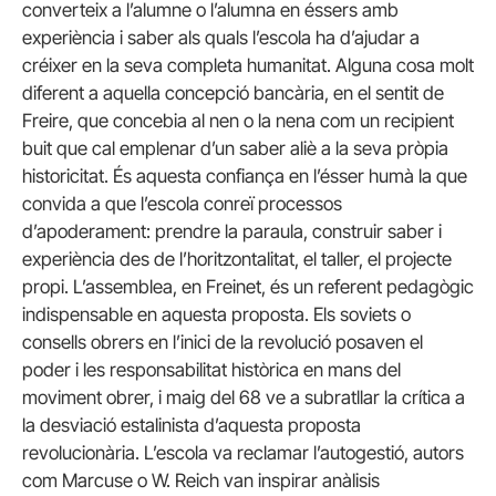
converteix a l’alumne o l’alumna en éssers amb
experiència i saber als quals l’escola ha d’ajudar a
créixer en la seva completa humanitat. Alguna cosa molt
diferent a aquella concepció bancària, en el sentit de
Freire, que concebia al nen o la nena com un recipient
buit que cal emplenar d’un saber aliè a la seva pròpia
historicitat. És aquesta confiança en l’ésser humà la que
convida a que l’escola conreï processos
d’apoderament: prendre la paraula, construir saber i
experiència des de l’horitzontalitat, el taller, el projecte
propi. L’assemblea, en Freinet, és un referent pedagògic
indispensable en aquesta proposta. Els soviets o
consells obrers en l’inici de la revolució posaven el
poder i les responsabilitat històrica en mans del
moviment obrer, i maig del 68 ve a subratllar la crítica a
la desviació estalinista d’aquesta proposta
revolucionària. L’escola va reclamar l’autogestió, autors
com Marcuse o W. Reich van inspirar anàlisis