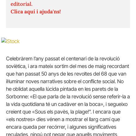
editorial.
Clica aquí i ajuda'ns!
Celebràrem l’any passat el centenari de la revolució
soviètica, i ara mateix sortim del mes de maig recordant
que han passat 50 anys de les revoltes del 68 que van
il·luminar noves narratives sobre el conflicte social. No
he oblidat aquella lúcida pintada en les parets de la
Sorbonne: «El que parla de la revolució sense referir-la a
la vida quotidiana té un cadàver en la boca», i segueixo
creient que «Sous els pavès, la plage!”. I encara que
«els nostres» dies vénen a mostrar el llarg camí que
encara queda per recórrer, i algunes significatives
reculades, ningú pot negar que aquells moviments