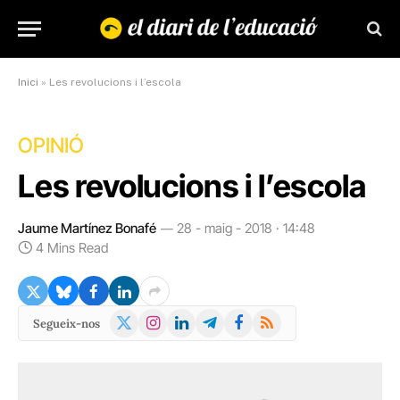
Inici
»
Les revolucions i l’escola
OPINIÓ
Les revolucions i l’escola
Jaume Martínez Bonafé
28 - maig - 2018 · 14:48
4 Mins Read
X
Instagram
LinkedIn
Telegram
Facebook
RSS
Segueix-nos
(Twitter)