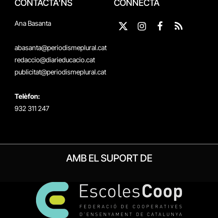
CONTACTA'NS
CONNECTA
Ana Basanta
X
Instagram
Facebook
RSS
(Twitter)
abasanta@periodismeplural.cat
redaccio@diarieducacio.cat
publicitat@periodismeplural.cat
Telèfon:
932 311 247
AMB EL SUPORT DE