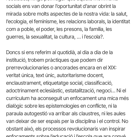
socials ens van donar l’oportunitat d’anar obrint la
mirada sobre molts aspectes de la nostra vida: la salut,
l’ecologia, el feminisme, les relacions laborals, la identitat
com a poble, el poder, les presons, la família, les
guerres, la sexualitat, la cultura, … i l’escola?.
Doncs si ens referim al quotidià, al dia a dia de la
institució, trobem pràctiques que podem dir
prerrevolucionaries o ancorades encara en el XIX:
veritat única, text únic, autoritarisme docent,
enclaustrament, etiquetatge social, classificació,
adoctrinament eclesiàstic, estatalització, negoci… Ni el
currículum ha aconseguit un enfocament una mica més
dialògic sobre les epistemologies en conflicte, ni la
paraula autogestió va arribar als claustres, ni les aules
van deixar de ser espais per la disciplina i el control. No
obstant això, els processos revolucionaris van inspirar
enfocaments sobre l’educació i l’escola que ara convé