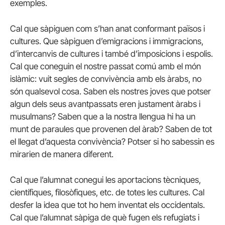
exemples.
Cal que sàpiguen com s’han anat conformant països i
cultures. Que sàpiguen d’emigracions i immigracions,
d’intercanvis de cultures i també d’imposicions i espolis.
Cal que coneguin el nostre passat comú amb el món
islàmic: vuit segles de convivència amb els àrabs, no
són qualsevol cosa. Saben els nostres joves que potser
algun dels seus avantpassats eren justament àrabs i
musulmans? Saben que a la nostra llengua hi ha un
munt de paraules que provenen del àrab? Saben de tot
el llegat d’aquesta convivència? Potser si ho sabessin es
mirarien de manera diferent.
Cal que l’alumnat conegui les aportacions tècniques,
científiques, filosòfiques, etc. de totes les cultures. Cal
desfer la idea que tot ho hem inventat els occidentals.
Cal que l’alumnat sàpiga de què fugen els refugiats i