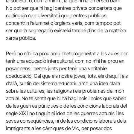
la societat o, com a mínim, la que hi ha en el seu barri.
No pot ser que hi hagi centres privats concertats que
no tinguin cap diversitat i que centres públicos
concentrin l’alumnat d’orgíens varis, com tampoc pot
ser que la segregació existeixi també dins de la mateixa
xarxa pública.
Però no n’hi ha prou amb l’heterogeneïtat a les aules per
tenir una educació intercultural, com no n’hi ha prou en
posar nens i nenes junts per tenir una veritable
coeducació. Cal que els nostre joves, tots, els d’aquí i els
d’allà, surtin del sistema educatiu amb una idea clara
sobre les cultures, les religions i els problemes del món
actual. No té sentit que hi ha hagi nois i noies que saben
de les guerres púniques o de les condicions laborals del
segle XIX i no tinguin ni idea de les guerres actuals i les
seves conseqüències, ni de les condicions laborals dels
immigrants a les càrniques de Vic, per posar dos