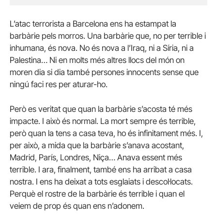
L’atac terrorista a Barcelona ens ha estampat la
barbàrie pels morros. Una barbàrie que, no per terrible i
inhumana, és nova. No és nova a l’Iraq, ni a Síria, ni a
Palestina… Ni en molts més altres llocs del món on
moren dia si dia també persones innocents sense que
ningú faci res per aturar-ho.
Però es veritat que quan la barbàrie s’acosta té més
impacte. I això és normal. La mort sempre és terrible,
però quan la tens a casa teva, ho és infinitament més. I,
per això, a mida que la barbàrie s’anava acostant,
Madrid, París, Londres, Niça… Anava essent més
terrible. I ara, finalment, també ens ha arribat a casa
nostra. I ens ha deixat a tots esglaiats i descol·locats.
Perquè el rostre de la barbàrie és terrible i quan el
veiem de prop és quan ens n’adonem.