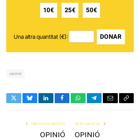
10€
25€
50€
DONAR
Una altra quantitat (€):
opinió
Twitter
Bluesky
LinkedIn
Facebook
WhatsApp
Telegram
Email
Copy
Link
PREVIOUS ARTICLE
NEXT ARTICLE
OPINIÓ
OPINIÓ