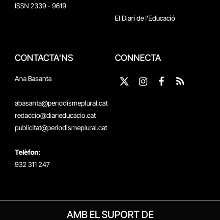
ISSN 2339 - 9619
El Diari de l'Educació
CONTACTA'NS
CONNECTA
Ana Basanta
X
Instagram
Facebook
RSS
(Twitter)
abasanta@periodismeplural.cat
redaccio@diarieducacio.cat
publicitat@periodismeplural.cat
Telèfon:
932 311 247
AMB EL SUPORT DE