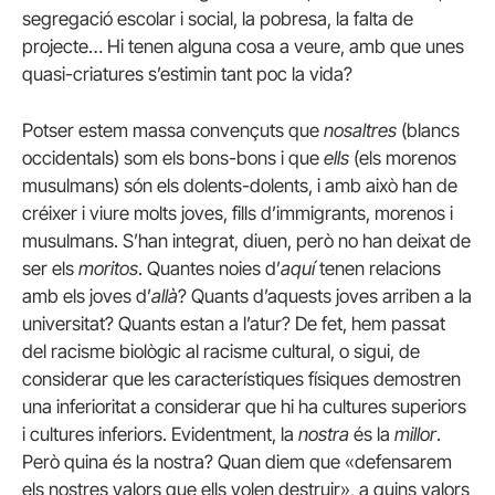
segregació escolar i social, la pobresa, la falta de
projecte… Hi tenen alguna cosa a veure, amb que unes
quasi-criatures s’estimin tant poc la vida?
Potser estem massa convençuts que
nosaltres
(blancs
occidentals) som els bons-bons i que
ells
(els morenos
musulmans) són els dolents-dolents, i amb això han de
créixer i viure molts joves, fills d’immigrants, morenos i
musulmans. S’han integrat, diuen, però no han deixat de
ser els
moritos
. Quantes noies d’
aquí
tenen relacions
amb els joves d’
allà
? Quants d’aquests joves arriben a la
universitat? Quants estan a l’atur? De fet, hem passat
del racisme biològic al racisme cultural, o sigui, de
considerar que les característiques físiques demostren
una inferioritat a considerar que hi ha cultures superiors
i cultures inferiors. Evidentment, la
nostra
és la
millor
.
Però quina és la nostra? Quan diem que «defensarem
els nostres valors que ells volen destruir», a quins valors