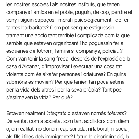
les nostres escoles i als nostres instituts, que tenen
companys i amics en el poble, puguin, de cop, perdre el
seny i siguin capaços –moral i psicològicament– de fer
tantes barbaritats? Com pot ser que estiguessin
tramant una acció tant terrible i complicada com la que
sembla que estaven organitzant i ho poguessin fer a
esquenes de tothom, familiars, companys, policia…?
Com van tenir la sang freda, després de l’explosió de la
casa d’Alcanar, d’improvisar i executar una cosa tat
violenta com és aixafar persones i criatures? En quins
submóns es movien? Per què tenien tan poca estima
per la vida dels altres i per la seva pròpia? Tant poc
s’estimaven la vida? Per què?
Estaven realment
integrats
o estaven només
tolerats
?
De veritat com a societat som tant acollidors com diem
o, en realitat, no donem cap sortida, ni laboral, ni social,
als fills i filles dels immigrants? L’atur, la discriminació, la