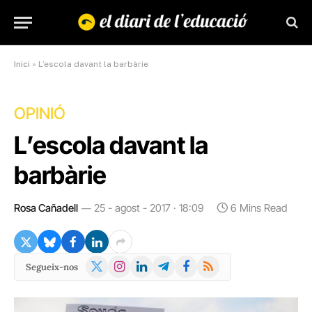
Inici
»
L’escola davant la barbàrie
OPINIÓ
L’escola davant la
barbàrie
Rosa Cañadell
25 - agost - 2017 · 18:09
6 Mins Read
X
Instagram
LinkedIn
Telegram
Facebook
RSS
Segueix-nos
(Twitter)