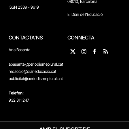
08010, Barcelona
ISSN 2339 - 9619
El Diari de l'Educació
CONTACTA'NS
CONNECTA
Ana Basanta
X
Instagram
Facebook
RSS
(Twitter)
abasanta@periodismeplural.cat
redaccio@diarieducacio.cat
publicitat@periodismeplural.cat
Telèfon:
932 311 247