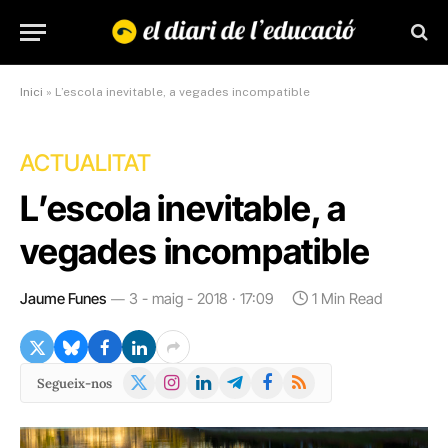
Inici
»
L’escola inevitable, a vegades incompatible
ACTUALITAT
L’escola inevitable, a
vegades incompatible
Jaume Funes
3 - maig - 2018 · 17:09
1 Min Read
X
Instagram
LinkedIn
Telegram
Facebook
RSS
Segueix-nos
(Twitter)