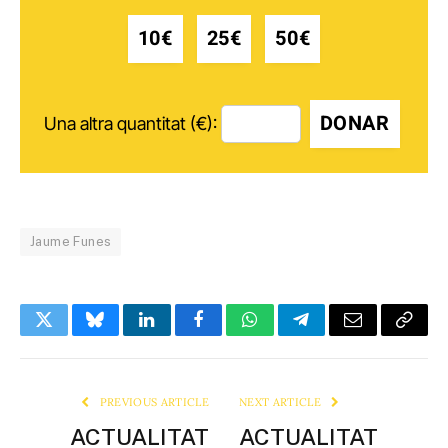
10€
25€
50€
DONAR
Una altra quantitat (€):
Jaume Funes
Twitter
Bluesky
LinkedIn
Facebook
WhatsApp
Telegram
Email
Copy
Link
PREVIOUS ARTICLE
NEXT ARTICLE
ACTUALITAT
ACTUALITAT