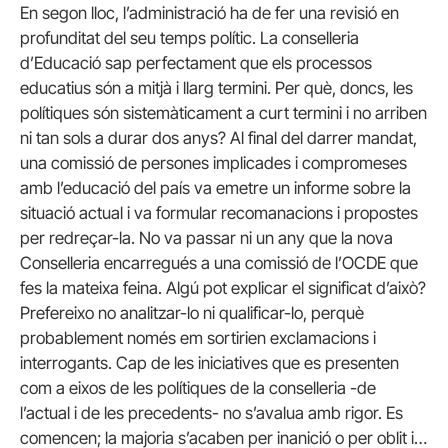
En segon lloc, l’administració ha de fer una revisió en
profunditat del seu temps polític. La conselleria
d’Educació sap perfectament que els processos
educatius són a mitjà i llarg termini. Per què, doncs, les
polítiques són sistemàticament a curt termini i no arriben
ni tan sols a durar dos anys? Al final del darrer mandat,
una comissió de persones implicades i compromeses
amb l’educació del país va emetre un informe sobre la
situació actual i va formular recomanacions i propostes
per redreçar-la. No va passar ni un any que la nova
Conselleria encarregués a una comissió de l’OCDE que
fes la mateixa feina. Algú pot explicar el significat d’això?
Prefereixo no analitzar-lo ni qualificar-lo, perquè
probablement només em sortirien exclamacions i
interrogants. Cap de les iniciatives que es presenten
com a eixos de les polítiques de la conselleria -de
l’actual i de les precedents- no s’avalua amb rigor. Es
comencen; la majoria s’acaben per inanició o per oblit i…