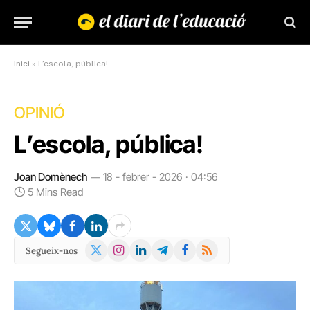
Inici
»
L’escola, pública!
OPINIÓ
L’escola, pública!
Joan Domènech
18 - febrer - 2026 · 04:56
5 Mins Read
X
Instagram
LinkedIn
Telegram
Facebook
RSS
Segueix-nos
(Twitter)