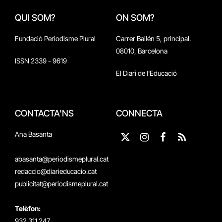
QUI SOM?
ON SOM?
Fundació Periodisme Plural
Carrer Bailén 5, principal.
08010, Barcelona
ISSN 2339 - 9619
El Diari de l'Educació
CONTACTA'NS
CONNECTA
Ana Basanta
X
Instagram
Facebook
RSS
(Twitter)
abasanta@periodismeplural.cat
redaccio@diarieducacio.cat
publicitat@periodismeplural.cat
Telèfon:
932 311 247