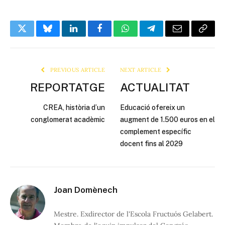
Twitter
Bluesky
LinkedIn
Facebook
WhatsApp
Telegram
Email
Copy
Link
PREVIOUS ARTICLE
NEXT ARTICLE
REPORTATGE
ACTUALITAT
CREA, història d’un
Educació ofereix un
conglomerat acadèmic
augment de 1.500 euros en el
complement específic
docent fins al 2029
Joan Domènech
Mestre. Exdirector de l'Escola Fructuós Gelabert.