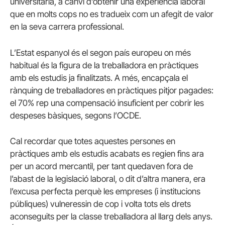
universitària, a canvi d’obtenir una experiència laboral
que en molts cops no es tradueix com un afegit de valor
en la seva carrera professional.
L’Estat espanyol és el segon país europeu on més
habitual és la figura de la treballadora en pràctiques
amb els estudis ja finalitzats. A més, encapçala el
rànquing de treballadores en pràctiques pitjor pagades:
el 70% rep una compensació insuficient per cobrir les
despeses bàsiques, segons l’OCDE.
Cal recordar que totes aquestes persones en
pràctiques amb els estudis acabats es regien fins ara
per un acord mercantil, per tant quedaven fora de
l’abast de la legislació laboral, o dit d’altra manera, era
l’excusa perfecta perquè les empreses (i institucions
públiques) vulneressin de cop i volta tots els drets
aconseguits per la classe treballadora al llarg dels anys.