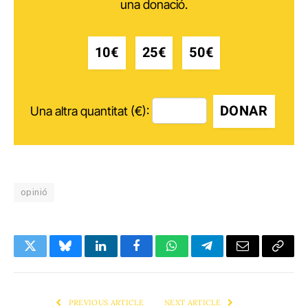
una donació.
10€
25€
50€
DONAR
Una altra quantitat (€):
opinió
Twitter
Bluesky
LinkedIn
Facebook
WhatsApp
Telegram
Email
Copy
Link
PREVIOUS ARTICLE
NEXT ARTICLE