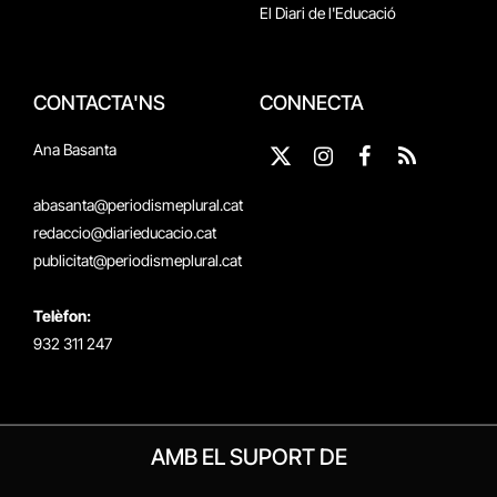
El Diari de l'Educació
CONTACTA'NS
CONNECTA
Ana Basanta
X
Instagram
Facebook
RSS
(Twitter)
abasanta@periodismeplural.cat
redaccio@diarieducacio.cat
publicitat@periodismeplural.cat
Telèfon:
932 311 247
AMB EL SUPORT DE