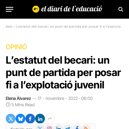
Inici
»
L’estatut del becari: un punt de partida per posar fi a l’explotació juvenil
OPINIÓ
L’estatut del becari: un
punt de partida per posar
fi a l’explotació juvenil
Elena Àlvarez
17 - novembre - 2022 · 06:00
5 Mins Read
X
Instagram
LinkedIn
Telegram
Facebook
RSS