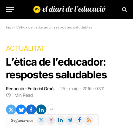
Inici
»
L’ètica de l’educador: respostes saludables
ACTUALITAT
L’ètica de l’educador:
respostes saludables
Redacció - Editorial Graó
25 - maig - 2016 · 07:11
1 Min Read
X
Instagram
LinkedIn
Telegram
Facebook
RSS
Segueix-nos
(Twitter)