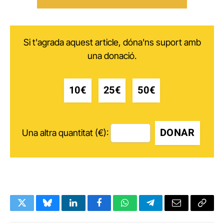
Si t'agrada aquest article, dóna'ns suport amb
una donació.
10€
25€
50€
DONAR
Una altra quantitat (€):
Twitter
Bluesky
LinkedIn
Facebook
WhatsApp
Telegram
Email
Copy