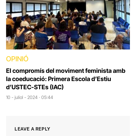
OPINIÓ
El compromís del moviment feminista amb
la coeducació: Primera Escola d’Estiu
d’USTEC-STEs (IAC)
10 - juliol - 2024 · 05:44
LEAVE A REPLY