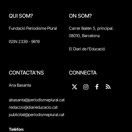
QUI SOM?
ON SOM?
Fundació Periodisme Plural
Carrer Bailén 5, principal.
08010, Barcelona
ISSN 2339 - 9619
El Diari de l'Educació
CONTACTA'NS
CONNECTA
Ana Basanta
X
Instagram
Facebook
RSS
(Twitter)
abasanta@periodismeplural.cat
redaccio@diarieducacio.cat
publicitat@periodismeplural.cat
Telèfon: