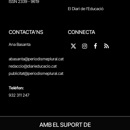
ISSN 2339 - 9619
El Diari de l'Educació
CONTACTA'NS
CONNECTA
Ana Basanta
X
Instagram
Facebook
RSS
(Twitter)
abasanta@periodismeplural.cat
redaccio@diarieducacio.cat
publicitat@periodismeplural.cat
Telèfon:
932 311 247
AMB EL SUPORT DE