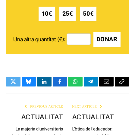
10€
25€
50€
DONAR
Una altra quantitat (€):
Twitter
Bluesky
LinkedIn
Facebook
WhatsApp
Telegram
Email
Copy
Link
PREVIOUS ARTICLE
NEXT ARTICLE
ACTUALITAT
ACTUALITAT
La majoria d’universitaris
L’ètica de l’educador: