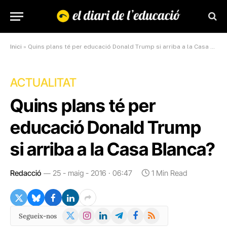
Inici
»
Quins plans té per educació Donald Trump si arriba a la Casa Blanca?
ACTUALITAT
Quins plans té per
educació Donald Trump
si arriba a la Casa Blanca?
Redacció
25 - maig - 2016 · 06:47
1 Min Read
X
Instagram
LinkedIn
Telegram
Facebook
RSS
Segueix-nos
(Twitter)