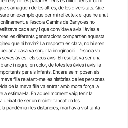
 terreny de les paraules i ens és difícil pensar com
ue s’amaguen de les altres, de les diversitats. Que
posaré un exemple que per mi reflecteix el que he anat
l confinament, a l’escola Camins de Banyoles no
ealitzava cada any i que convidava avis i àvies a
hores les diferents generacions compartien aquesta
gineu que hi havia? La resposta és clara, no hi eren
uedar a casa va sorgir la imaginació. L’escola va
 seves àvies i els seus avis. El resultat va ser una
anc i negre, en color, de totes les àvies i avis i a
portants per als infants. Encara se’m posen els
eva filla relatant-me les històries de les persones
 vida de la meva filla va entrar amb molta força la
re a estimar-la. En aquell moment vaig tenir la
a deixat de ser un recinte tancat on les
a pandèmia i les distàncies, mai havia vist tanta