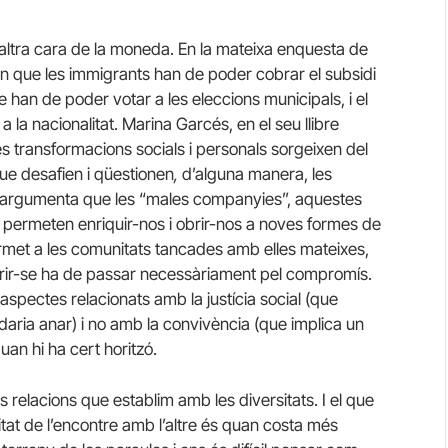
tra cara de la moneda. En la mateixa enquesta de
n que les immigrants han de poder cobrar el subsidi
e han de poder votar a les eleccions municipals, i el
la nacionalitat. Marina Garcés, en el seu llibre
s transformacions socials i personals sorgeixen del
ue desafien i qüestionen
,
d’alguna manera, les
ora argumenta que les “males companyies”, aquestes
ns permeten enriquir-nos i obrir-nos a noves formes de
permet a les comunitats tancades amb elles mateixes,
 obrir-se ha de passar necessàriament pel compromís.
spectes relacionats amb la justícia social (que
daria anar) i no amb la convivència (que implica un
uan hi ha cert horitzó.
s relacions que establim amb les diversitats. I el que
tat de l’encontre amb l’altre és quan costa més