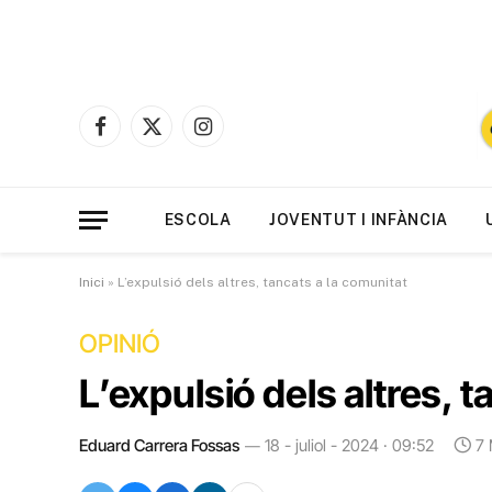
Facebook
X
Instagram
(Twitter)
ESCOLA
JOVENTUT I INFÀNCIA
Inici
»
L’expulsió dels altres, tancats a la comunitat
OPINIÓ
L’expulsió dels altres, 
Eduard Carrera Fossas
18 - juliol - 2024 · 09:52
7 