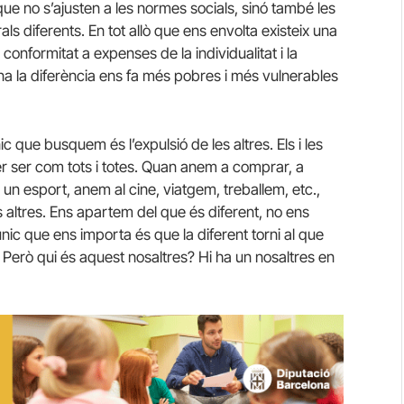
e no s’ajusten a les normes socials, sinó també les
als diferents. En tot allò que ens envolta existeix una
a conformitat a expenses de la individualitat i la
na la diferència ens fa més pobres i més vulnerables
c que busquem és l’expulsió de les altres. Els i les
per ser com tots i totes. Quan anem a comprar, a
un esport, anem al cine, viatgem, treballem, etc.,
altres. Ens apartem del que és diferent, no ens
nic que ens importa és que la diferent torni al que
. Però qui és aquest nosaltres? Hi ha un nosaltres en