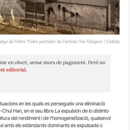
atge de l'obra 'Vides partides' de l’artista Teo Vázquez | Cedida
me en obert, sense murs de pagament. Però no
st editorial.
situacions en les quals es persegueix una eliminació
g-Chul Han, en el seu llibre
La expulsión de lo distinto
tura del rendiment i de l’homogeneïtzació, qualsevol
aixi amb els estàndards dominants és expulsada o