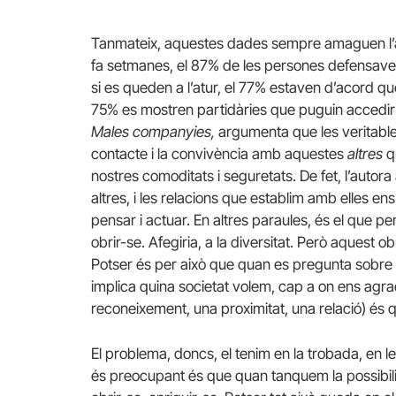
Tanmateix, aquestes dades sempre amaguen l’al
fa setmanes, el 87% de les persones defensave
si es queden a l’atur, el 77% estaven d’acord qu
75% es mostren partidàries que puguin accedir a 
Males companyies,
argumenta que les veritable
contacte i la convivència amb aquestes
altres
q
nostres comoditats i seguretats. De fet, l’aut
altres, i les relacions que establim amb elles e
pensar i actuar. En altres paraules, és el que 
obrir-se. Afegiria, a la diversitat. Però aquest
Potser és per això que quan es pregunta sobre a
implica quina societat volem, cap a on ens agra
reconeixement, una proximitat, una relació) és q
El problema, doncs, el tenim en la trobada, en le
és preocupant és que quan tanquem la possibili