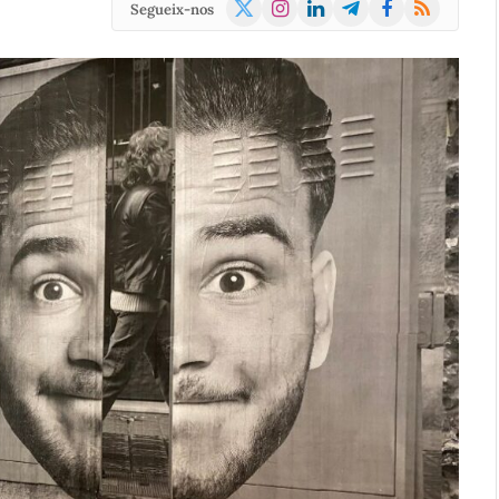
X
Instagram
LinkedIn
Telegram
Facebook
RSS
Segueix-nos
(Twitter)