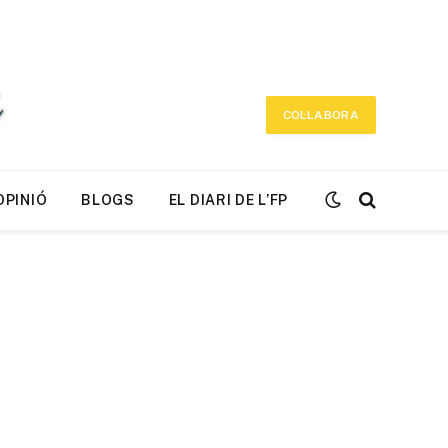
COL·LABORA
OPINIÓ
BLOGS
EL DIARI DE L’FP