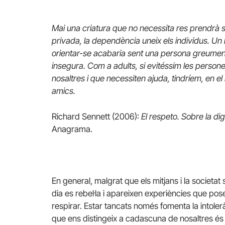
Mai una criatura que no necessita res prendrà s
privada, la dependència uneix els individus. U
orientar-se acabaria sent una persona greume
insegura. Com a adults, si evitéssim les person
nosaltres i que necessiten ajuda, tindríem, en el
amics.
Richard Sennett (2006):
El respeto. Sobre la d
Anagrama.
En general, malgrat que els mitjans i la societat
dia es rebel·la i apareixen experiències que pos
respirar. Estar tancats només fomenta la intolerà
que ens distingeix a cadascuna de nosaltres és la