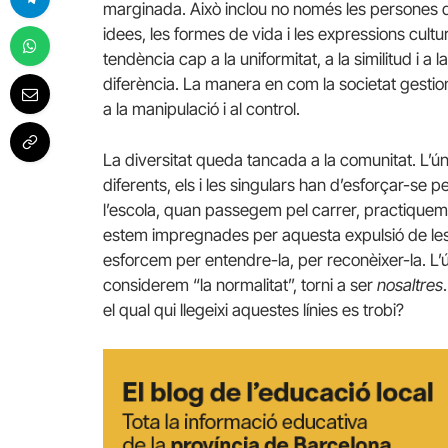
marginada. Això inclou no només les persones qu
idees, les formes de vida i les expressions cultur
tendència cap a la uniformitat, a la similitud i a l
diferència. La manera en com la societat gestio
a la manipulació i al control.
La diversitat queda tancada a la comunitat. L’úni
diferents, els i les singulars han d’esforçar-se 
l’escola, quan passegem pel carrer, practiquem 
estem impregnades per aquesta expulsió de les 
esforcem per entendre-la, per reconèixer-la. L’ú
considerem “la normalitat”, torni a ser
nosaltres
el qual qui llegeixi aquestes línies es trobi?