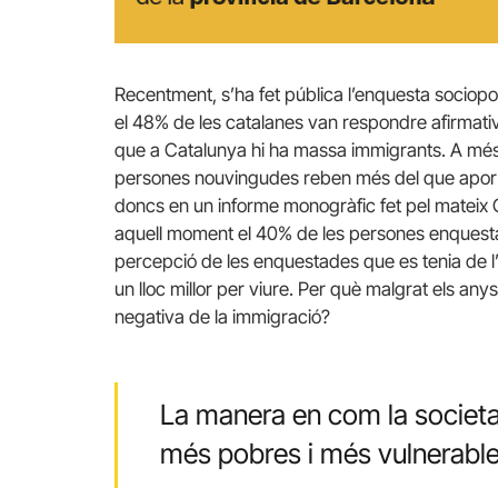
Recentment, s’ha fet pública l’enquesta sociopol
el 48% de les catalanes van respondre afirmati
que a Catalunya hi ha massa immigrants. A més
persones nouvingudes reben més del que aport
doncs en un informe monogràfic fet pel mateix C
aquell moment el 40% de les persones enquestad
percepció de les enquestades que es tenia de l
un lloc millor per viure. Per què malgrat els an
negativa de la immigració?
La manera en com la societat
més pobres i més vulnerables