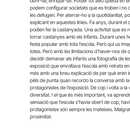
obrir-se, enriquir-se. Potser tot això queda en el
podem configurar societats que es troben i no q
les defugen. Per aterrar-ho a la quotidianitat, 
explicant en aquestes línies. Fa anys, durant e
podien fer la castanyada. Una activitat que es r
torrar castanyes amb els infants. Durant unes 
festa popular amb tota l’escola. Però qui us ima
totes. Però amb les limitacions d’haver-nos de q
decidir demanar als infants una fotografia de les
exposició que envoltava l’escola amb retrats en bl
més amb una breu explicació de per què eren im
pèls de punta quan recordo la conversa amb la m
protagonistes de l’exposició. De cop i volta a la
diversitat. I el que és més important, va aprend
sensació que l’escola s’havia obert de cop, havi
protagonistes són sempre les mateixes. Malgrat l
proximitat.