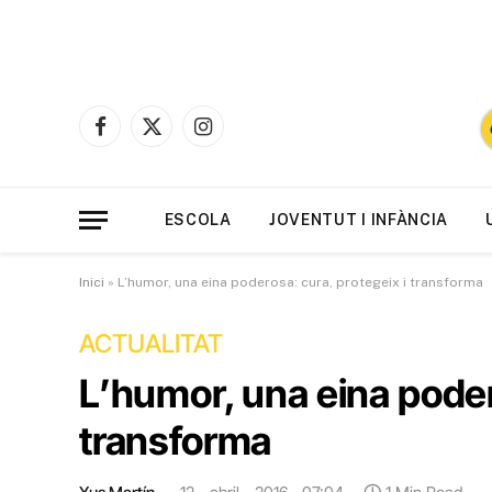
Facebook
X
Instagram
(Twitter)
ESCOLA
JOVENTUT I INFÀNCIA
Inici
»
L’humor, una eina poderosa: cura, protegeix i transforma
ACTUALITAT
L’humor, una eina poder
transforma