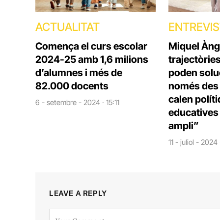
ACTUALITAT
ENTREVI
Comença el curs escolar
Miquel Àng
2024-25 amb 1,6 milions
trajectòrie
d’alumnes i més de
poden solu
82.000 docents
només des d
calen polít
6 - setembre - 2024 · 15:11
educatives 
ampli”
11 - juliol - 2024
LEAVE A REPLY