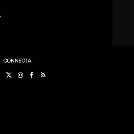
CONNECTA
X
Instagram
Facebook
RSS
(Twitter)