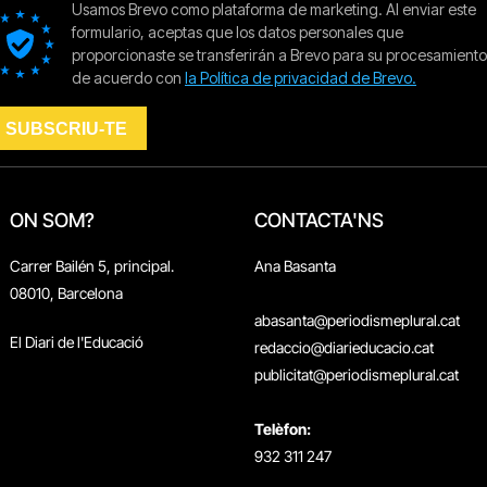
ON SOM?
CONTACTA'NS
Carrer Bailén 5, principal.
Ana Basanta
08010, Barcelona
abasanta@periodismeplural.cat
El Diari de l'Educació
redaccio@diarieducacio.cat
publicitat@periodismeplural.cat
Telèfon:
932 311 247