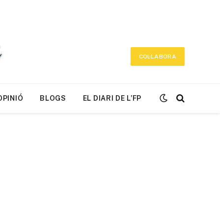
COL·LABORA
OPINIÓ
BLOGS
EL DIARI DE L’FP