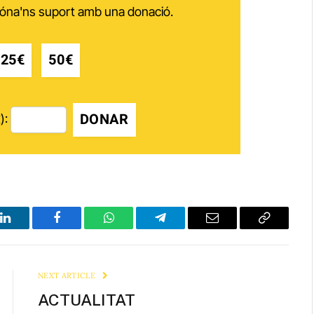
 dóna'ns suport amb una donació.
25€
50€
DONAR
):
LinkedIn
Facebook
WhatsApp
Telegram
Email
Copy
Link
NEXT ARTICLE
ACTUALITAT