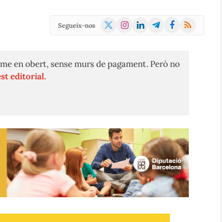
X
Instagram
LinkedIn
Telegram
Facebook
RSS
Segueix-nos
(Twitter)
me en obert, sense murs de pagament. Però no
st editorial.