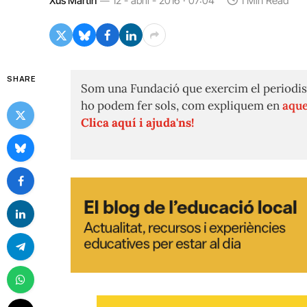
Xus Martín
12 - abril - 2016 · 07:04
1 Min Read
SHARE
Som una Fundació que exercim el periodis
ho podem fer sols, com expliquem en
aque
Clica aquí i ajuda'ns!