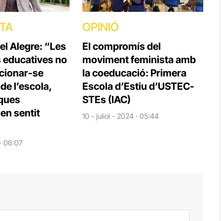
STA
OPINIÓ
el Alegre: “Les
El compromís del
s educatives no
moviment feminista amb
cionar-se
la coeducació: Primera
e l’escola,
Escola d’Estiu d’USTEC-
iques
STEs (IAC)
en sentit
10 - juliol - 2024 · 05:44
 · 06:07