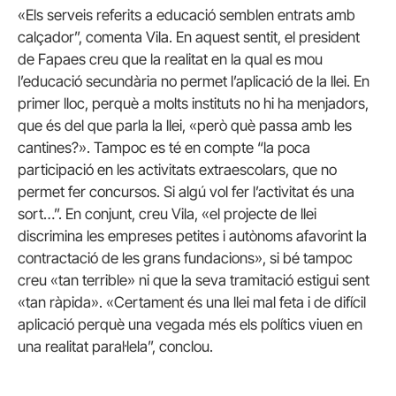
«Els serveis referits a educació semblen entrats amb
calçador”, comenta Vila. En aquest sentit, el president
de Fapaes creu que la realitat en la qual es mou
l’educació secundària no permet l’aplicació de la llei. En
primer lloc, perquè a molts instituts no hi ha menjadors,
que és del que parla la llei, «però què passa amb les
cantines?». Tampoc es té en compte “la poca
participació en les activitats extraescolars, que no
permet fer concursos. Si algú vol fer l’activitat és una
sort…”. En conjunt, creu Vila, «el projecte de llei
discrimina les empreses petites i autònoms afavorint la
contractació de les grans fundacions», si bé tampoc
creu «tan terrible» ni que la seva tramitació estigui sent
«tan ràpida». «Certament és una llei mal feta i de difícil
aplicació perquè una vegada més els polítics viuen en
una realitat paral·lela”, conclou.