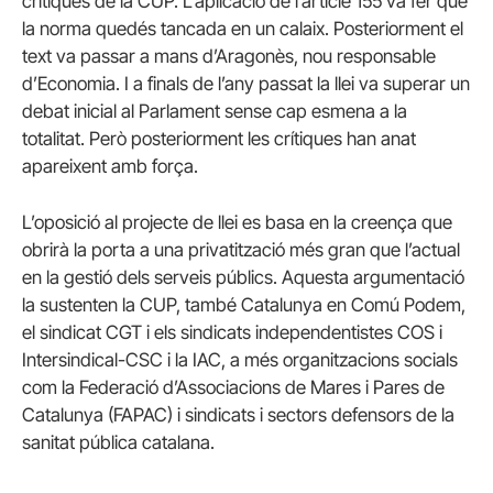
crítiques de la CUP. L’aplicació de l’article 155 va fer que
la norma quedés tancada en un calaix. Posteriorment el
text va passar a mans d’Aragonès, nou responsable
d’Economia. I a finals de l’any passat la llei va superar un
debat inicial al Parlament sense cap esmena a la
totalitat. Però posteriorment les crítiques han anat
apareixent amb força.
L’oposició al projecte de llei es basa en la creença que
obrirà la porta a una privatització més gran que l’actual
en la gestió dels serveis públics. Aquesta argumentació
la sustenten la CUP, també Catalunya en Comú Podem,
el sindicat CGT i els sindicats independentistes COS i
Intersindical-CSC i la IAC, a més organitzacions socials
com la Federació d’Associacions de Mares i Pares de
Catalunya (FAPAC) i sindicats i sectors defensors de la
sanitat pública catalana.