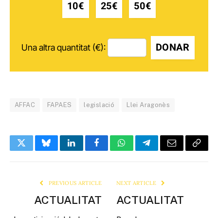
10€
25€
50€
DONAR
Una altra quantitat (€):
AFFAC
FAPAES
legislació
Llei Aragonès
Twitter
Bluesky
LinkedIn
Facebook
WhatsApp
Telegram
Email
Copy
Link
PREVIOUS ARTICLE
NEXT ARTICLE
ACTUALITAT
ACTUALITAT