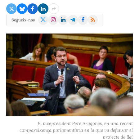
X
Instagram
LinkedIn
Telegram
Facebook
RSS
Segueix-nos
(Twitter)
El vicepresident Pere Aragonès, en una recent
compareixença parlamentària en la que va defensar el
projecte de llei