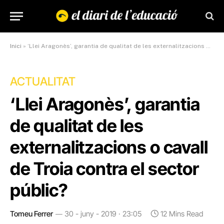
Inici
»
‘Llei Aragonès’, garantia de qualitat de les externalitzacions o cavall de Troia contra el sector públic?
ACTUALITAT
‘Llei Aragonès’, garantia
de qualitat de les
externalitzacions o cavall
de Troia contra el sector
públic?
Tomeu Ferrer
30 - juny - 2019 · 23:05
12 Mins Read