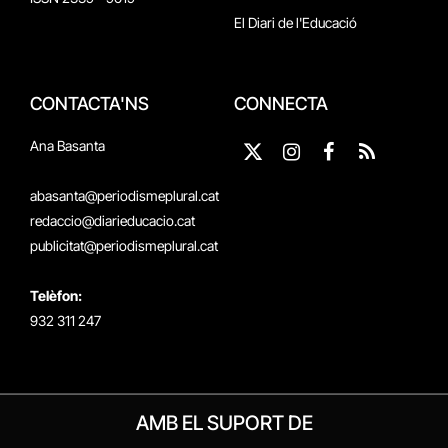
El Diari de l'Educació
CONTACTA'NS
CONNECTA
Ana Basanta
X
Instagram
Facebook
RSS
(Twitter)
abasanta@periodismeplural.cat
redaccio@diarieducacio.cat
publicitat@periodismeplural.cat
Telèfon:
932 311 247
AMB EL SUPORT DE