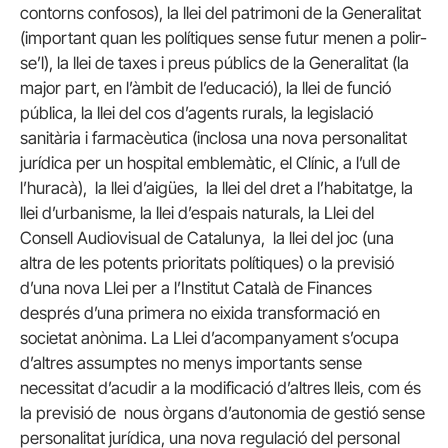
contorns confosos), la llei del patrimoni de la Generalitat
(important quan les polítiques sense futur menen a polir-
se’l), la llei de taxes i preus públics de la Generalitat (la
major part, en l’àmbit de l’educació), la llei de funció
pública, la llei del cos d’agents rurals, la legislació
sanitària i farmacèutica (inclosa una nova personalitat
jurídica per un hospital emblemàtic, el Clínic, a l’ull de
l’huracà), la llei d’aigües, la llei del dret a l’habitatge, la
llei d’urbanisme, la llei d’espais naturals, la Llei del
Consell Audiovisual de Catalunya, la llei del joc (una
altra de les potents prioritats polítiques) o la previsió
d’una nova Llei per a l’Institut Català de Finances
després d’una primera no eixida transformació en
societat anònima. La Llei d’acompanyament s’ocupa
d’altres assumptes no menys importants sense
necessitat d’acudir a la modificació d’altres lleis, com és
la previsió de nous òrgans d’autonomia de gestió sense
personalitat jurídica, una nova regulació del personal