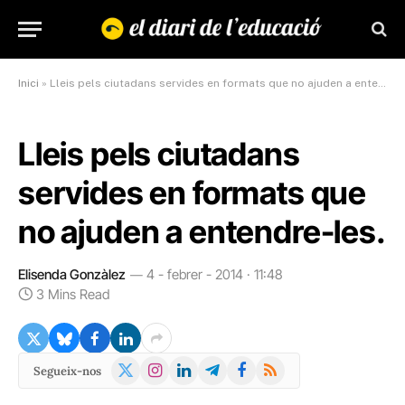
Inici
»
Lleis pels ciutadans servides en formats que no ajuden a entendre-les.
Lleis pels ciutadans
servides en formats que
no ajuden a entendre-les.
Elisenda Gonzàlez
4 - febrer - 2014 · 11:48
3 Mins Read
X
Instagram
LinkedIn
Telegram
Facebook
RSS
Segueix-nos
(Twitter)