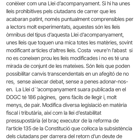
conèixer com una Llei d’acompanyament. Si hi ha unes
lleis prohibitives pels ciutadans de carrer que les
acabaran patint, només puntualment comprensibles per
a lectors molt experimentats, aquestes són les lleis
òmnibus del tipus d’aquesta Llei d’acompanyament,
unes lleis que toquen una mica totes les matèries, sovint
modificant articles d’altres lleis. Costa veure’n l’abast si
no es coneixen prou les lleis modificades i no es té una
mirada de conjunt de les mateixes. Són lleis que poden
possibilitar canvis transcendentals en un afegitó de no
res, sense aixecar debat, sense a penes adonar-nos-
en. La Llei d`’acompanyament suara publicada en el
DOGC té 186 pàgines, gens fàcils de llegir i, molt
menys, de pair. Modifica diversa legislació en matèria
fiscal i tributària, així com la llei d’estabilitat
pressupostària (el braç executor de la reforma de
l’article 135 de la Constitució que col·loca la subsistència
dels ciutadans per darrera del retorn d’un deute de