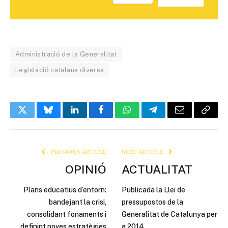
Administració de la Generalitat
Legislació catalana diversa
Twitter
Bluesky
LinkedIn
Facebook
WhatsApp
Telegram
Email
Copy
Link
PREVIOUS ARTICLE
NEXT ARTICLE
OPINIÓ
ACTUALITAT
Plans educatius d’entorn:
Publicada la Llei de
bandejant la crisi,
pressupostos de la
consolidant fonaments i
Generalitat de Catalunya per
definint noves estratègies
a 2014