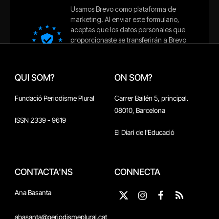
QUI SOM?
ON SOM?
Fundació Periodisme Plural
Carrer Bailén 5, principal.
08010, Barcelona
ISSN 2339 - 9619
El Diari de l'Educació
CONTACTA'NS
CONNECTA
Ana Basanta
X
Instagram
Facebook
RSS
(Twitter)
abasanta@periodismeplural.cat