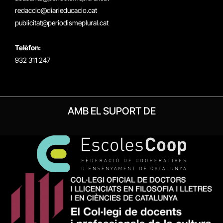
redaccio@diarieducacio.cat
publicitat@periodismeplural.cat
Telèfon:
932 311 247
AMB EL SUPORT DE