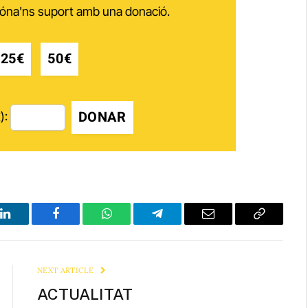
 dóna'ns suport amb una donació.
25€
50€
DONAR
):
LinkedIn
Facebook
WhatsApp
Telegram
Email
Copy
Link
NEXT ARTICLE
ACTUALITAT