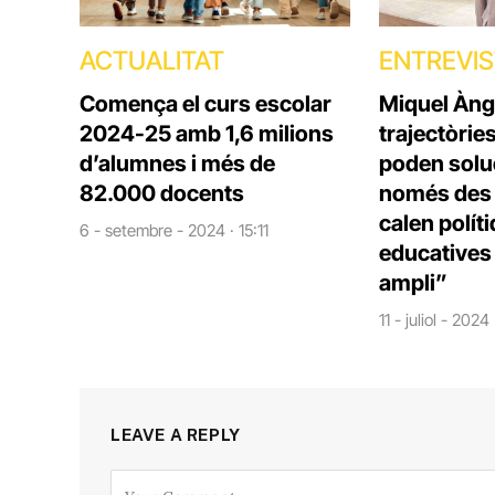
ACTUALITAT
ENTREVI
Comença el curs escolar
Miquel Àng
2024-25 amb 1,6 milions
trajectòrie
d’alumnes i més de
poden solu
82.000 docents
només des d
calen polít
6 - setembre - 2024 · 15:11
educatives 
ampli”
11 - juliol - 2024
LEAVE A REPLY