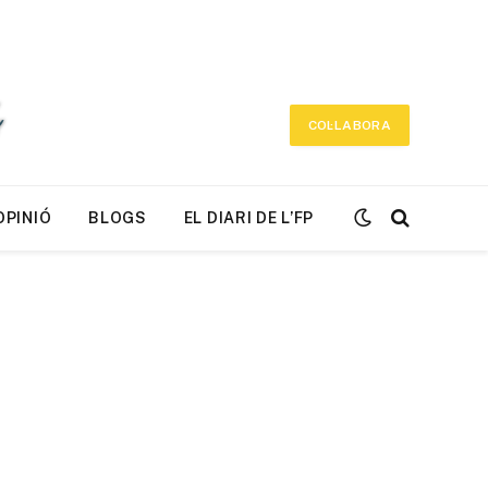
COL·LABORA
OPINIÓ
BLOGS
EL DIARI DE L’FP