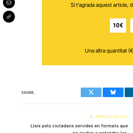
Si t'agrada aquest article,
10€
Una altra quantitat (€
SHARE.
Twitter
Bluesky
PREVIOUS ARTICLE
Lleis pels ciutadans servides en formats que
no ajuden a entendre-les.