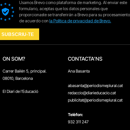
ON SOM?
CONTACTA'NS
Carrer Bailén 5, principal.
Ana Basanta
08010, Barcelona
abasanta@periodismeplural.cat
El Diari de l'Educació
redaccio@diarieducacio.cat
publicitat@periodismeplural.cat
Telèfon:
932 311 247