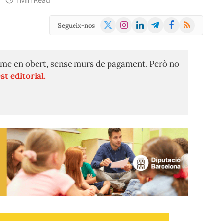
1 Min Read
X
Instagram
LinkedIn
Telegram
Facebook
RSS
Segueix-nos
(Twitter)
me en obert, sense murs de pagament. Però no
st editorial.