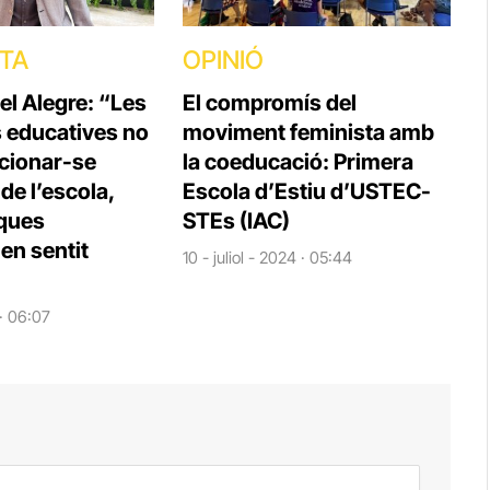
STA
OPINIÓ
el Alegre: “Les
El compromís del
s educatives no
moviment feminista amb
cionar-se
la coeducació: Primera
e l’escola,
Escola d’Estiu d’USTEC-
iques
STEs (IAC)
en sentit
10 - juliol - 2024 · 05:44
 · 06:07