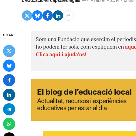
L'educació en càpsules legals
4 - febrer - 2014 · 12:08
SHARE
Som una Fundació que exercim el periodis
ho podem fer sols, com expliquem en
aque
Clica aquí i ajuda'ns!