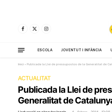
Facebook
X
Instagram
(Twitter)
ESCOLA
JOVENTUT I INFÀNCIA
Inici
»
Publicada la Llei de pressupostos de la Generalitat de Ca
ACTUALITAT
Publicada la Llei de pre
Generalitat de Cataluny