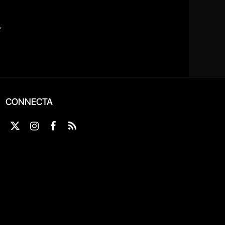
CONNECTA
X
Instagram
Facebook
RSS
(Twitter)