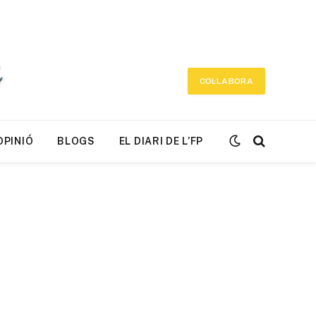
COL·LABORA
OPINIÓ
BLOGS
EL DIARI DE L’FP