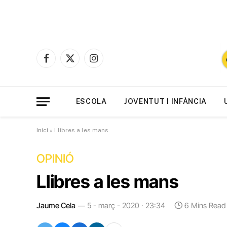
Facebook
X
Instagram
(Twitter)
ESCOLA
JOVENTUT I INFÀNCIA
Inici
»
Llibres a les mans
OPINIÓ
Llibres a les mans
Jaume Cela
5 - març - 2020 · 23:34
6 Mins Read