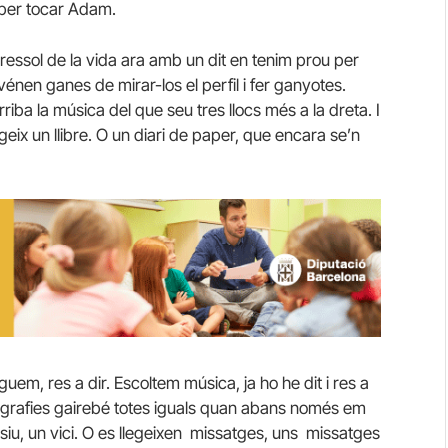
a per tocar Adam.
ressol de la vida ara amb un dit en tenim prou per
 vénen ganes de mirar-los el perfil i fer ganyotes.
riba la música del que seu tres llocs més a la dreta. I
egeix un llibre. O un diari de paper, que encara se’n
uem, res a dir. Escoltem música, ja ho he dit i res a
ografies gairebé totes iguals quan abans només em
iu, un vici. O es llegeixen missatges, uns missatges