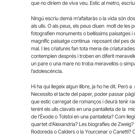
que no diríem de viva veu. Estic al metro, escriu 
Ningú escriu demà m’afaitaràs o la vida són dos d
als ulls. O als peus, els peus diuen molt de les
fotografien monuments o bellíssims paisatges i 
magnífic paisatge continua reposant del pes de
mal. I les criatures fan tota mena de criaturade
contemplen després i troben en diferit meravell
un pare o una mare no troba meravellós o simpati
l’adolescència.
Hi ha qui llegeix algun llibre, ja ho he dit. Però 
Necessito el tacte del paper, poder passar pàg
que estic carregat de romanços i deurà tenir raó. 
tenint els ulls clavats en una pantalleta de la mi
de l’Èxode o Tolstoi en una pantalleta? Com lleg
quartet d’Alexandria? Les biografies de Zweig? F
Rodoreda o Calders o la Yourcenar o Canetti? O la