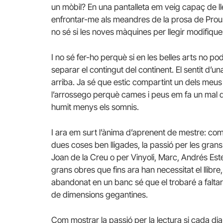
un mòbil? En una pantalleta em veig capaç de lle
enfrontar-me als meandres de la prosa de Prous
no sé si les noves màquines per llegir modifiquen
I no sé fer-ho perquè si en les belles arts no
separar el contingut del continent. El sentit d’u
arriba. Ja sé que estic compartint un dels meus 
l’arrossego perquè cames i peus em fa un mal de
humit menys els somnis.
I ara em surt l’ànima d’aprenent de mestre: com p
dues coses ben lligades, la passió per les gran
Joan de la Creu o per Vinyoli, Marc, Andrés Este
grans obres que fins ara han necessitat el llibr
abandonat en un banc sé que el trobaré a faltar
de dimensions gegantines.
Com mostrar la passió per la lectura si cada di