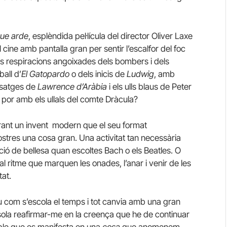
ue arde
, esplèndida pel·lícula del director Oliver Laxe
 cine amb pantalla gran per sentir l’escalfor del foc
es respiracions angoixades dels bombers i dels
all d’
El Gatopardo
o dels inicis de
Ludwig
, amb
aisatges de
Lawrence d’Aràbia
i els ulls blaus de Peter
 por amb els ullals del comte Dràcula?
trant un invent modern que el seu format
ostres una cosa gran. Una activitat tan necessària
ació de bellesa quan escoltes Bach o els Beatles. O
al ritme que marquen les onades, l’anar i venir de les
at.
 com s’escola el temps i tot canvia amb una gran
sola reafirmar-me en la creença que he de continuar
dible que es manifesta en una
cosa
que anomenem