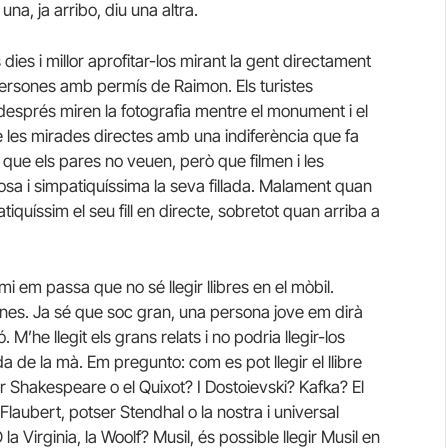
una, ja arribo, diu una altra.
ies i millor aprofitar-los mirant la gent directament
 persones amb permís de Raimon. Els turistes
després miren la fotografia mentre el monument i el
 les mirades directes amb una indiferència que fa
s que els pares no veuen, però que filmen i les
osa i simpatiquíssima la seva fillada. Malament quan
quíssim el seu fill en directe, sobretot quan arriba a
a mi em passa que no sé llegir llibres en el mòbil.
ines. Ja sé que soc gran, una persona jove em dirà
M’he llegit els grans relats i no podria llegir-los
da de la mà. Em pregunto: com es pot llegir el llibre
ir Shakespeare o el Quixot? I Dostoievski? Kafka? El
laubert, potser Stendhal o la nostra i universal
 Virginia, la Woolf? Musil, és possible llegir Musil en