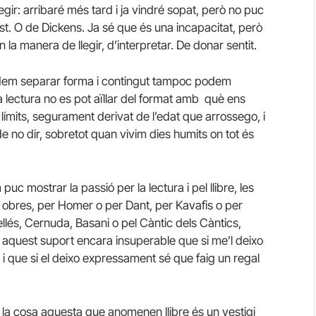
gir: arribaré més tard i ja vindré sopat, però no puc
t. O de Dickens. Ja sé que és una incapacitat, però
 la manera de llegir, d’interpretar. De donar sentit.
 podem separar forma i contingut tampoc podem
na lectura no es pot aïllar del format amb què ens
límits, segurament derivat de l’edat que arrossego, i
 no dir, sobretot quan vivim dies humits on tot és
uc mostrar la passió per la lectura i pel llibre, les
s obres, per Homer o per Dant, per Kavafis o per
llés, Cernuda, Basani o pel Càntic dels Càntics,
e, aquest suport encara insuperable que si me’l deixo
 i que si el deixo expressament sé que faig un regal
a la cosa aquesta que anomenen llibre és un vestigi