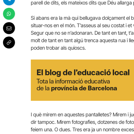
parell de dits, els mateixos dits que Déu allarg
Si abans era la mà qui bellugava dolçament el b
situar-nos en el món. T’asseus al seu costat i et
Segur que no se n’adonaran. De tant en tant, t’ar
molt de tant en tant algú trenca aquesta rua i ll
poden trobar als quioscs.
I què mirem en aquestes pantalletes? Mirem i jug
dir tampoc. Mirem fotografies, dotzenes de fot
feiem una. O dues. Tres era ja un nombre excess