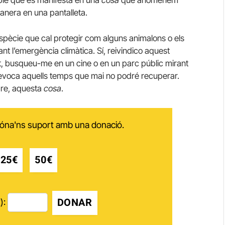
manera en una pantalleta.
spècie que cal protegir com alguns animalons o els
t l’emergència climàtica. Sí, reivindico aquest
ant, busqueu-me en un cine o en un parc públic mirant
 evoca aquells temps que mai no podré recuperar.
ibre, aquesta
cosa
.
 dóna'ns suport amb una donació.
25€
50€
DONAR
):