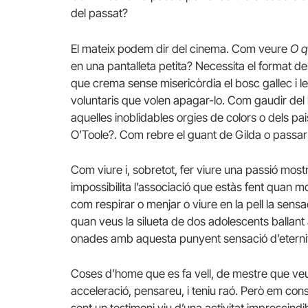
del passat?
El mateix podem dir del cinema. Com veure
O q
en una pantalleta petita? Necessita el format del
que crema sense misericòrdia el bosc gallec i l
voluntaris que volen apagar-lo. Com gaudir del b
aquelles inoblidables orgies de colors o dels p
O’Toole?. Com rebre el guant de Gilda o passar
Com viure i, sobretot, fer viure una passió mos
impossibilita l’associació que estàs fent quan m
com respirar o menjar o viure en la pell la sens
quan veus la silueta de dos adolescents ballant 
onades amb aquesta punyent sensació d’eternit
Coses d’home que es fa vell, de mestre que veu
acceleració, pensareu, i teniu raó. Però em con
sent un testimoni viu d’una activitat imprescin