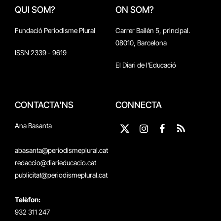
QUI SOM?
ON SOM?
Fundació Periodisme Plural
Carrer Bailén 5, principal.
08010, Barcelona
ISSN 2339 - 9619
El Diari de l'Educació
CONTACTA'NS
CONNECTA
Ana Basanta
X
Instagram
Facebook
RSS
(Twitter)
abasanta@periodismeplural.cat
redaccio@diarieducacio.cat
publicitat@periodismeplural.cat
Telèfon:
932 311 247