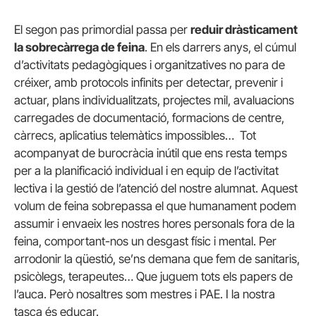
El segon pas primordial passa per
reduir dràsticament
la sobrecàrrega de feina
. En els darrers anys, el cúmul
d’activitats pedagògiques i organitzatives no para de
créixer, amb protocols infinits per detectar, prevenir i
actuar, plans individualitzats, projectes mil, avaluacions
carregades de documentació, formacions de centre,
càrrecs, aplicatius telemàtics impossibles… Tot
acompanyat de burocràcia inútil que ens resta temps
per a la planificació individual i en equip de l’activitat
lectiva i la gestió de l’atenció del nostre alumnat. Aquest
volum de feina sobrepassa el que humanament podem
assumir i envaeix les nostres hores personals fora de la
feina, comportant-nos un desgast físic i mental. Per
arrodonir la qüestió, se’ns demana que fem de sanitaris,
psicòlegs, terapeutes… Que juguem tots els papers de
l’auca. Però nosaltres som mestres i PAE. I la nostra
tasca és educar.