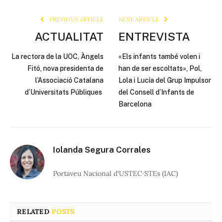
Link
PREVIOUS ARTICLE
NEXT ARTICLE
ACTUALITAT
ENTREVISTA
La rectora de la UOC, Àngels
«Els infants també volen i
Fitó, nova presidenta de
han de ser escoltats», Pol,
l’Associació Catalana
Lola i Lucía del Grup Impulsor
d’Universitats Públiques
del Consell d’Infants de
Barcelona
Iolanda Segura Corrales
Portaveu Nacional d'USTEC·STEs (IAC)
RELATED
POSTS