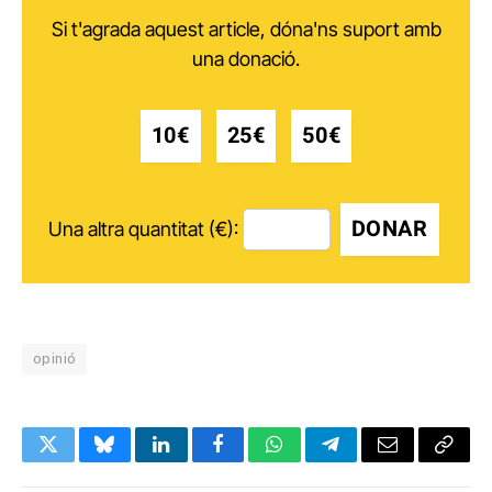
Si t'agrada aquest article, dóna'ns suport amb
una donació.
10€
25€
50€
DONAR
Una altra quantitat (€):
opinió
Twitter
Bluesky
LinkedIn
Facebook
WhatsApp
Telegram
Email
Copy