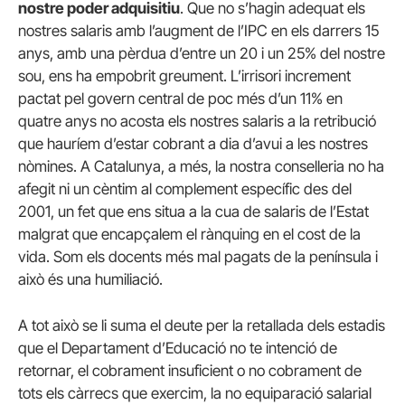
nostre poder adquisitiu
. Que no s’hagin adequat els
nostres salaris amb l’augment de l’IPC en els darrers 15
anys, amb una pèrdua d’entre un 20 i un 25% del nostre
sou, ens ha empobrit greument. L’irrisori increment
pactat pel govern central de poc més d’un 11% en
quatre anys no acosta els nostres salaris a la retribució
que hauríem d’estar cobrant a dia d’avui a les nostres
nòmines. A Catalunya, a més, la nostra conselleria no ha
afegit ni un cèntim al complement específic des del
2001, un fet que ens situa a la cua de salaris de l’Estat
malgrat que encapçalem el rànquing en el cost de la
vida. Som els docents més mal pagats de la península i
això és una humiliació.
A tot això se li suma el deute per la retallada dels estadis
que el Departament d’Educació no te intenció de
retornar, el cobrament insuficient o no cobrament de
tots els càrrecs que exercim, la no equiparació salarial