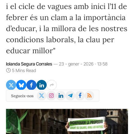
i el cicle de vagues amb inici l’11 de
febrer és un clam a la importància
d’educar, i la millora de les nostres
condicions laborals, la clau per
educar millor"
Iolanda Segura Corrales
23 - gener - 2026 · 13:58
5 Mins Read
X
Instagram
LinkedIn
Telegram
Facebook
RSS
Segueix-nos
(Twitter)