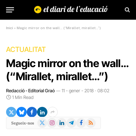
Inici
»
Magic mirror on the wall… (“Mirallet, mirallet…”)
ACTUALITAT
Magic mirror on the wall…
(“Mirallet, mirallet…”)
Redacció - Editorial Graó
11 - gener - 2018 · 08:02
1 Min Read
X
Instagram
LinkedIn
Telegram
Facebook
RSS
Segueix-nos
(Twitter)