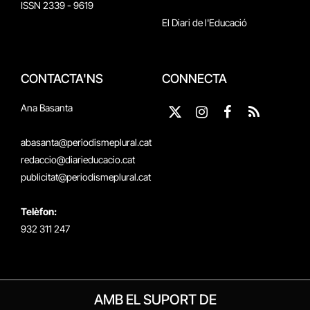
ISSN 2339 - 9619
El Diari de l'Educació
CONTACTA'NS
CONNECTA
Ana Basanta
X
Instagram
Facebook
RSS
(Twitter)
abasanta@periodismeplural.cat
redaccio@diarieducacio.cat
publicitat@periodismeplural.cat
Telèfon:
932 311 247
AMB EL SUPORT DE