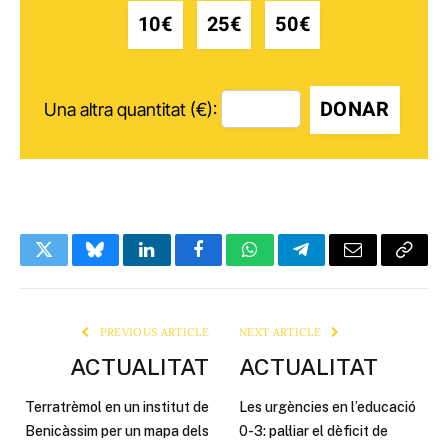
10€
25€
50€
DONAR
Una altra quantitat (€):
Twitter
Bluesky
LinkedIn
Facebook
WhatsApp
Telegram
Email
Copy
Link
PREVIOUS ARTICLE
NEXT ARTICLE
ACTUALITAT
ACTUALITAT
Terratrèmol en un institut de
Les urgències en l’educació
Benicàssim per un mapa dels
0-3: pal·liar el dèficit de