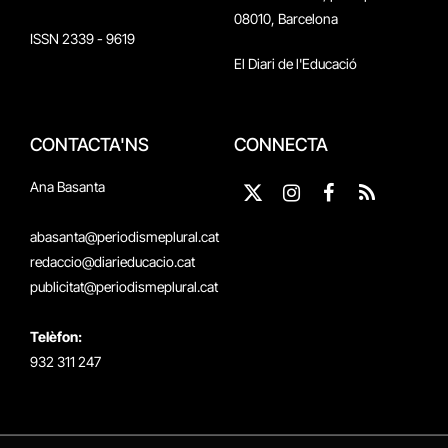
08010, Barcelona
ISSN 2339 - 9619
El Diari de l'Educació
CONTACTA'NS
CONNECTA
Ana Basanta
X
Instagram
Facebook
RSS
(Twitter)
abasanta@periodismeplural.cat
redaccio@diarieducacio.cat
publicitat@periodismeplural.cat
Telèfon:
932 311 247