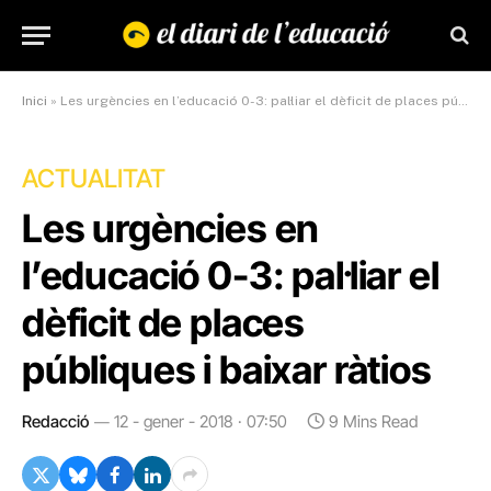
Inici
»
Les urgències en l’educació 0-3: pal·liar el dèficit de places públiques i baixar ràtios
ACTUALITAT
Les urgències en
l’educació 0-3: pal·liar el
dèficit de places
públiques i baixar ràtios
Redacció
12 - gener - 2018 · 07:50
9 Mins Read