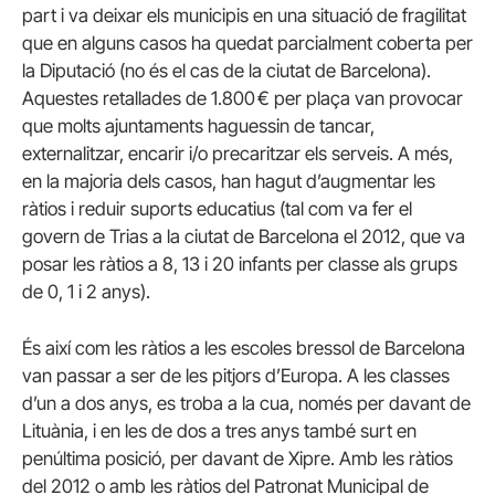
part i va deixar els municipis en una situació de fragilitat
que en alguns casos ha quedat parcialment coberta per
la Diputació (no és el cas de la ciutat de Barcelona).
Aquestes retallades de 1.800 € per plaça van provocar
que molts ajuntaments haguessin de tancar,
externalitzar, encarir i/o precaritzar els serveis. A més,
en la majoria dels casos, han hagut d’augmentar les
ràtios i reduir suports educatius (tal com va fer el
govern de
Trias
a la ciutat de Barcelona el 2012, que va
posar les ràtios a 8, 13 i 20 infants per classe als grups
de 0, 1 i 2 anys).
És així com les ràtios a les escoles bressol de Barcelona
van passar a ser de les pitjors d’Europa. A les classes
d’un a dos anys, es troba a la cua, només per davant de
Lituània, i en les de dos a tres anys també surt en
penúltima posició, per davant de Xipre. Amb les ràtios
del 2012 o amb les ràtios del Patronat Municipal de