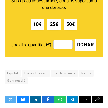
Si t'agrada aquest article, dóna'ns suport amb
una donació.
10€
25€
50€
DONAR
Una altra quantitat (€):
Equitat
Escola bressol
petita infància
Ràtios
Segregació
Twitter
Bluesky
LinkedIn
Facebook
WhatsApp
Telegram
Email
Copy