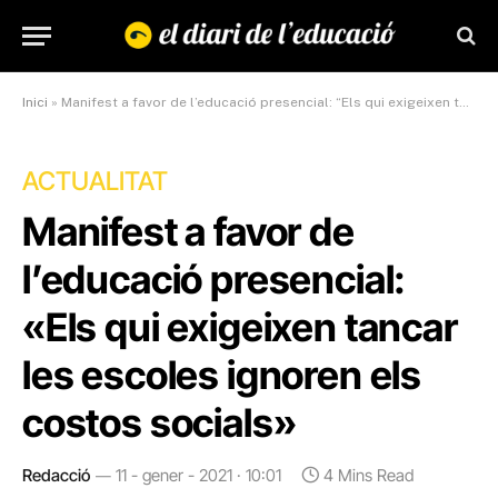
Inici
»
Manifest a favor de l’educació presencial: “Els qui exigeixen tancar les escoles ignoren els costos socials”
ACTUALITAT
Manifest a favor de
l’educació presencial:
«Els qui exigeixen tancar
les escoles ignoren els
costos socials»
Redacció
11 - gener - 2021 · 10:01
4 Mins Read