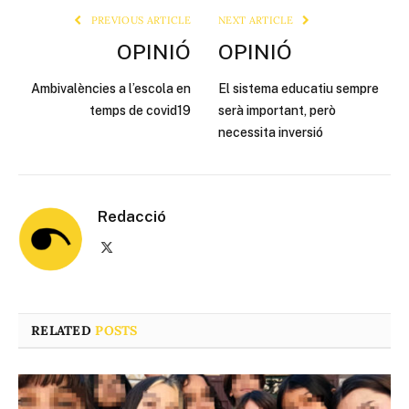
PREVIOUS ARTICLE
NEXT ARTICLE
OPINIÓ
OPINIÓ
Ambivalències a l’escola en
El sistema educatiu sempre
temps de covid19
serà important, però
necessita inversió
Redacció
X
(Twitter)
RELATED
POSTS