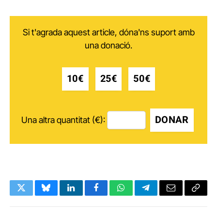
Si t'agrada aquest article, dóna'ns suport amb
una donació.
10€
25€
50€
DONAR
Una altra quantitat (€):
Twitter
Bluesky
LinkedIn
Facebook
WhatsApp
Telegram
Email
Copy
Link