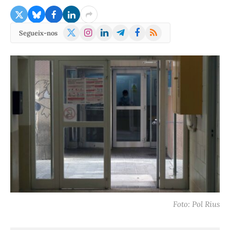
X
Instagram
LinkedIn
Telegram
Facebook
RSS
Segueix-nos
(Twitter)
Foto: Pol Rius