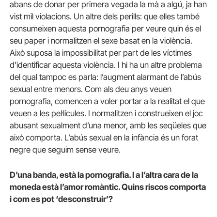
abans de donar per primera vegada la mà a algú, ja han
vist mil violacions. Un altre dels perills: que elles també
consumeixen aquesta pornografia per veure quin és el
seu paper i normalitzen el sexe basat en la violència.
Això suposa la impossibilitat per part de les víctimes
d’identificar aquesta violència. I hi ha un altre problema
del qual tampoc es parla: l’augment alarmant de l’abús
sexual entre menors. Com als deu anys veuen
pornografia, comencen a voler portar a la realitat el que
veuen a les pel·lícules. I normalitzen i construeixen el joc
abusant sexualment d’una menor, amb les seqüeles que
això comporta. L’abús sexual en la infància és un forat
negre que seguim sense veure.
D’una banda, està la pornografia. I a l’altra cara de la
moneda està l’amor romàntic. Quins riscos comporta
i com es pot ‘desconstruir’?