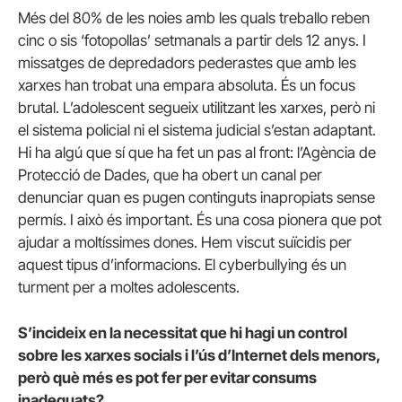
Més del 80% de les noies amb les quals treballo reben
cinc o sis ‘fotopollas’ setmanals a partir dels 12 anys. I
missatges de depredadors pederastes que amb les
xarxes han trobat una empara absoluta. És un focus
brutal. L’adolescent segueix utilitzant les xarxes, però ni
el sistema policial ni el sistema judicial s’estan adaptant.
Hi ha algú que sí que ha fet un pas al front: l’Agència de
Protecció de Dades, que ha obert un canal per
denunciar quan es pugen continguts inapropiats sense
permís. I això és important. És una cosa pionera que pot
ajudar a moltíssimes dones. Hem viscut suïcidis per
aquest tipus d’informacions. El cyberbullying és un
turment per a moltes adolescents.
S’incideix en la necessitat que hi hagi un control
sobre les xarxes socials i l’ús d’Internet dels menors,
però què més es pot fer per evitar consums
inadequats?