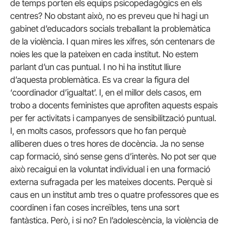
de temps porten els equips psicopedagògics en els
centres? No obstant això, no es preveu que hi hagi un
gabinet d’educadors socials treballant la problemàtica
de la violència. I quan mires les xifres, són centenars de
noies les que la pateixen en cada institut. No estem
parlant d’un cas puntual. I no hi ha institut lliure
d’aquesta problemàtica. Es va crear la figura del
‘coordinador d’igualtat’. I, en el millor dels casos, em
trobo a docents feministes que aprofiten aquests espais
per fer activitats i campanyes de sensibilització puntual.
I, en molts casos, professors que ho fan perquè
alliberen dues o tres hores de docència. Ja no sense
cap formació, sinó sense gens d’interès. No pot ser que
això recaigui en la voluntat individual i en una formació
externa sufragada per les mateixes docents. Perquè si
caus en un institut amb tres o quatre professores que es
coordinen i fan coses increïbles, tens una sort
fantàstica. Però, i si no? En l’adolescència, la violència de