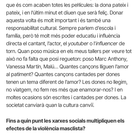
que és com acaben totes les pel·lícules: la dona pateix i
pateix, i en l’últim minut et diuen que serà feliç. Donar
aquesta volta és molt important i és també una
responsabilitat cultural. Sempre parlem d’escola i
família, però té molt més poder educatiu i influència
directa el cantant, l’actor, el
youtuber
o l’
influencer
de
torn. Quan poso música en els meus tallers per veure tot
això no fa falta que posi regueton: poso Marc Anthony,
Vanessa Martín, Malú… Quantes cançons lliguen l’amor
al patiment? Quantes cançons cantades per dones
tenen un tema diferent de l’amor? Les dones no llegim,
no viatgem, no fem res més que enamorar-nos? I en
moltes ocasions són escrites i cantades per dones. La
societat canviarà quan la cultura canviï.
Fins a quin punt les xarxes socials multipliquen els
efectes de la violència masclista?