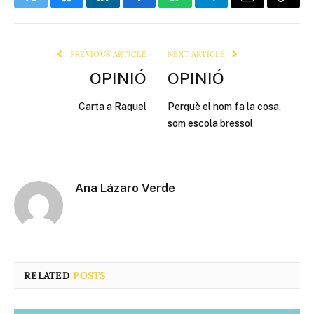
Twitter
Bluesky
LinkedIn
Facebook
WhatsApp
Telegram
Email
Copy
Link
PREVIOUS ARTICLE
NEXT ARTICLE
OPINIÓ
OPINIÓ
Carta a Raquel
Perquè el nom fa la cosa,
som escola bressol
Ana Lázaro Verde
RELATED
POSTS