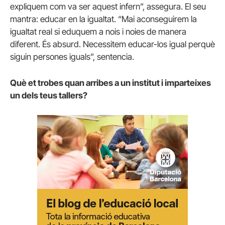
expliquem com va ser aquest infern”, assegura. El seu
mantra: educar en la igualtat. “Mai aconseguirem la
igualtat real si eduquem a nois i noies de manera
diferent. És absurd. Necessitem educar-los igual perquè
siguin persones iguals”, sentencia.
Què et trobes quan arribes a un institut i imparteixes
un dels teus tallers?