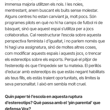
immensa majoria utilitzen els nois. I les noies,
mentrestant, anem buscant els buits sense molestar.
Alguns centres ho estan canviant ja, molt pocs. Són
programes pilots en què no hi ha camps de futbol ni de
bàsquet, sinó que aquest espai s’utilitza per a jocs
col·laboratius. Cal reestructurar l’escola sobre aquesta
perspectiva feminista i d’igualtat, i no parlem només que
hi hagi una assignatura, sinó de moltes altres coses,
com modificar aquests espais i aquests jocs, o trencar
els estereotips sobre els esports. Perquè el pitjor de
l’estereotip és que t’impedeix ser tu mateixa. El perillós
d’educar amb estereotips és que estàs negant habilitats
als teus fills, els estàs traient oportunitats, els limites la
seva personalitat. I això em sembla molt cruel.
Quin paper té l’escola en aquesta ruptura
d’estereotips? Què passa amb el ‘pin parental’ que
defensa Vox?