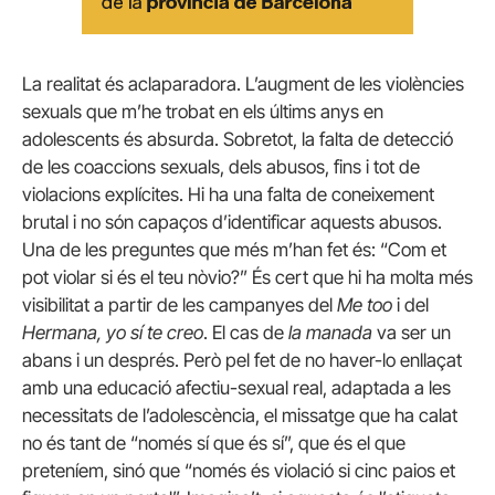
La realitat és aclaparadora. L’augment de les violències
sexuals que m’he trobat en els últims anys en
adolescents és absurda. Sobretot, la falta de detecció
de les coaccions sexuals, dels abusos, fins i tot de
violacions explícites. Hi ha una falta de coneixement
brutal i no són capaços d’identificar aquests abusos.
Una de les preguntes que més m’han fet és: “Com et
pot violar si és el teu nòvio?” És cert que hi ha molta més
visibilitat a partir de les campanyes del
Me too
i del
Hermana, yo sí te creo
. El cas de
la manada
va ser un
abans i un després. Però pel fet de no haver-lo enllaçat
amb una educació afectiu-sexual real, adaptada a les
necessitats de l’adolescència, el missatge que ha calat
no és tant de “només sí que és sí”, que és el que
preteníem, sinó que “només és violació si cinc paios et