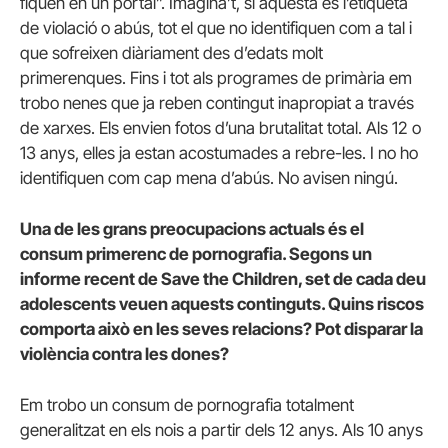
fiquen en un portal”. Imagina’t, si aquesta és l’etiqueta
de violació o abús, tot el que no identifiquen com a tal i
que sofreixen diàriament des d’edats molt
primerenques. Fins i tot als programes de primària em
trobo nenes que ja reben contingut inapropiat a través
de xarxes. Els envien fotos d’una brutalitat total. Als 12 o
13 anys, elles ja estan acostumades a rebre-les. I no ho
identifiquen com cap mena d’abús. No avisen ningú.
Una de les grans preocupacions actuals és el
consum primerenc de pornografia. Segons un
informe recent de Save the Children, set de cada deu
adolescents veuen aquests continguts. Quins riscos
comporta això en les seves relacions? Pot disparar la
violència contra les dones?
Em trobo un consum de pornografia totalment
generalitzat en els nois a partir dels 12 anys. Als 10 anys