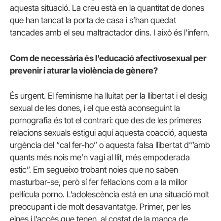
aquesta situació. La creu està en la quantitat de dones
que han tancat la porta de casa i s’han quedat
tancades amb el seu maltractador dins. I això és l’infern.
Com de necessària és l’educació afectivosexual per
prevenir i aturar la violència de gènere?
És urgent. El feminisme ha lluitat per la llibertat i el desig
sexual de les dones, i el que està aconseguint la
pornografia és tot el contrari: que des de les primeres
relacions sexuals estigui aquí aquesta coacció, aquesta
urgència del “cal fer-ho” o aquesta falsa llibertat d’”amb
quants més nois me’n vagi al llit, més empoderada
estic”. Em segueixo trobant noies que no saben
masturbar-se, però sí fer fel·lacions com a la millor
pel·lícula porno. L’adolescència està en una situació molt
preocupant i de molt desavantatge. Primer, per les
eines i l’accés que tenen, al costat de la manca de