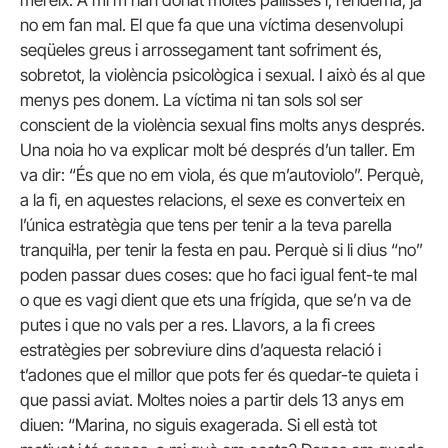
mereix. A mi m’han donat moltes pallisses i, l’endemà, ja
no em fan mal. El que fa que una víctima desenvolupi
seqüeles greus i arrossegament tant sofriment és,
sobretot, la violència psicològica i sexual. I això és al que
menys pes donem. La víctima ni tan sols sol ser
conscient de la violència sexual fins molts anys després.
Una noia ho va explicar molt bé després d’un taller. Em
va dir: “És que no em viola, és que m’autoviolo”. Perquè,
a la fi, en aquestes relacions, el sexe es converteix en
l’única estratègia que tens per tenir a la teva parella
tranquil·la, per tenir la festa en pau. Perquè si li dius “no”
poden passar dues coses: que ho faci igual fent-te mal
o que es vagi dient que ets una frígida, que se’n va de
putes i que no vals per a res. Llavors, a la fi crees
estratègies per sobreviure dins d’aquesta relació i
t’adones que el millor que pots fer és quedar-te quieta i
que passi aviat. Moltes noies a partir dels 13 anys em
diuen: “Marina, no siguis exagerada. Si ell està tot