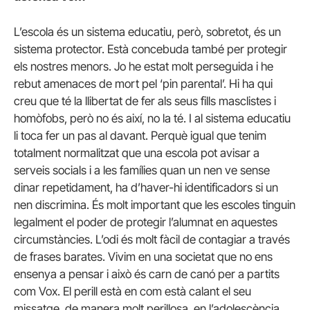
L’escola és un sistema educatiu, però, sobretot, és un
sistema protector. Està concebuda també per protegir
els nostres menors. Jo he estat molt perseguida i he
rebut amenaces de mort pel ‘pin parental’. Hi ha qui
creu que té la llibertat de fer als seus fills masclistes i
homòfobs, però no és així, no la té. I al sistema educatiu
li toca fer un pas al davant. Perquè igual que tenim
totalment normalitzat que una escola pot avisar a
serveis socials i a les famílies quan un nen ve sense
dinar repetidament, ha d’haver-hi identificadors si un
nen discrimina. És molt important que les escoles tinguin
legalment el poder de protegir l’alumnat en aquestes
circumstàncies. L’odi és molt fàcil de contagiar a través
de frases barates. Vivim en una societat que no ens
ensenya a pensar i això és carn de canó per a partits
com Vox. El perill està en com està calant el seu
missatge, de manera molt perillosa, en l’adolescència.