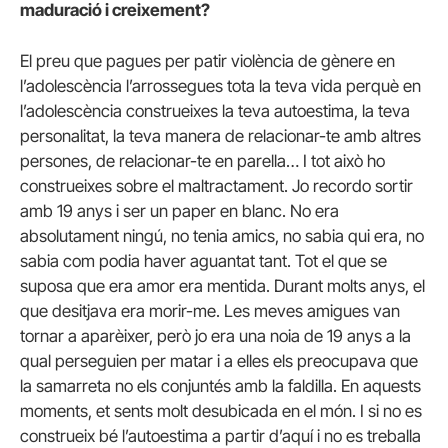
maduració i creixement?
El preu que pagues per patir violència de gènere en
l’adolescència l’arrossegues tota la teva vida perquè en
l’adolescència construeixes la teva autoestima, la teva
personalitat, la teva manera de relacionar-te amb altres
persones, de relacionar-te en parella… I tot això ho
construeixes sobre el maltractament. Jo recordo sortir
amb 19 anys i ser un paper en blanc. No era
absolutament ningú, no tenia amics, no sabia qui era, no
sabia com podia haver aguantat tant. Tot el que se
suposa que era amor era mentida. Durant molts anys, el
que desitjava era morir-me. Les meves amigues van
tornar a aparèixer, però jo era una noia de 19 anys a la
qual perseguien per matar i a elles els preocupava que
la samarreta no els conjuntés amb la faldilla. En aquests
moments, et sents molt desubicada en el món. I si no es
construeix bé l’autoestima a partir d’aquí i no es treballa