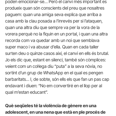
poden emocionar-se… Però el canvi més important es
produeix quan són conscients del preu que nosaltres
paguem: quan una amiga seva explica que arriba a
casa amb la clau posada a l’inrevés per si l’ataquen,
quan una altra diu que sempre va per la vora de la
vorera perquè no la fiquin en un portal, i quan una altra
recorda com va quedar amb un noi que semblava
super maco i va abusar d’ella. Quan en cada taller
surten deu o quinze casos així, el canvi en ells és brutal.
Jo els dic que, estant en silenci, també són còmplices:
veient com un col·lega diu “puta” a la seva nòvia, no
sortint d’un grup de WhatsApp en el qual es pengen
barbaritats… I, de sobte, són ells els que fan un pas cap
endavant i diuen: “No em convertiré en el llop per al
qual m’estan educant”.
Què seqüeles té la violència de gènere en una
adolescent, en una nena que està en ple procés de