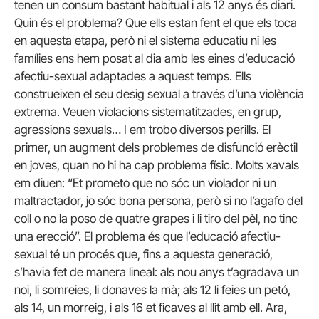
tenen un consum bastant habitual i als 12 anys és diari.
Quin és el problema? Que ells estan fent el que els toca
en aquesta etapa, però ni el sistema educatiu ni les
famílies ens hem posat al dia amb les eines d’educació
afectiu-sexual adaptades a aquest temps. Ells
construeixen el seu desig sexual a través d’una violència
extrema. Veuen violacions sistematitzades, en grup,
agressions sexuals… I em trobo diversos perills. El
primer, un augment dels problemes de disfunció erèctil
en joves, quan no hi ha cap problema físic. Molts xavals
em diuen: “Et prometo que no sóc un violador ni un
maltractador, jo sóc bona persona, però si no l’agafo del
coll o no la poso de quatre grapes i li tiro del pèl, no tinc
una erecció”. El problema és que l’educació afectiu-
sexual té un procés que, fins a aquesta generació,
s’havia fet de manera lineal: als nou anys t’agradava un
noi, li somreies, li donaves la mà; als 12 li feies un petó,
als 14, un morreig, i als 16 et ficaves al llit amb ell. Ara,