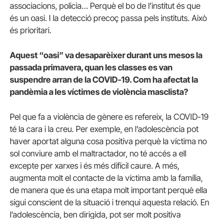
associacions, policia… Perquè el bo de l’institut és que
és un oasi. I la detecció precoç passa pels instituts. Això
és prioritari.
Aquest “oasi” va desaparèixer durant uns mesos la
passada primavera, quan les classes es van
suspendre arran de la COVID-19. Com ha afectat la
pandèmia a les víctimes de violència masclista?
Pel que fa a violència de gènere es refereix, la COVID-19
té la cara i la creu. Per exemple, en l’adolescència pot
haver aportat alguna cosa positiva perquè la víctima no
sol conviure amb el maltractador, no té accés a ell
excepte per xarxes i és més difícil caure. A més,
augmenta molt el contacte de la víctima amb la família,
de manera que és una etapa molt important perquè ella
sigui conscient de la situació i trenqui aquesta relació. En
l’adolescència, ben dirigida, pot ser molt positiva