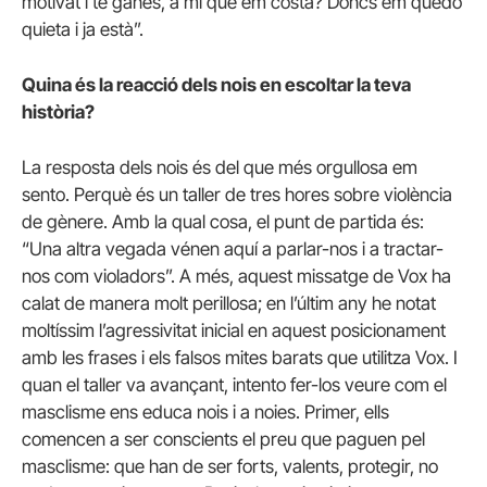
motivat i té ganes, a mi què em costa? Doncs em quedo
quieta i ja està”.
Quina és la reacció dels nois en escoltar la teva
història?
La resposta dels nois és del que més orgullosa em
sento. Perquè és un taller de tres hores sobre violència
de gènere. Amb la qual cosa, el punt de partida és:
“Una altra vegada vénen aquí a parlar-nos i a tractar-
nos com violadors”. A més, aquest missatge de Vox ha
calat de manera molt perillosa; en l’últim any he notat
moltíssim l’agressivitat inicial en aquest posicionament
amb les frases i els falsos mites barats que utilitza Vox. I
quan el taller va avançant, intento fer-los veure com el
masclisme ens educa nois i a noies. Primer, ells
comencen a ser conscients el preu que paguen pel
masclisme: que han de ser forts, valents, protegir, no