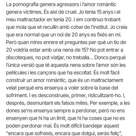
La pornografia genera agressors i l’amor romàntic
genera víctimes. És així de cruel. Jo tenia 15 anys i el
meu maltractador en tenia 20. I em continuo trobant
que mola que et recullin amb cotxe de l’institut. Jo creia
que era normal que un noi de 20 anys es fixés en mi.
Però quan mires enrere et preguntes per què un tio de
20 voldria estar amb una nena de 15? No pot entrar a
discoteques, no pot viatjar, no treballa… Doncs perquè
l’única versió que té aquesta nena sobre l’amor són les
pel·lícules i les cançons que ha escoltat. És molt fàcil
construir un amor romàntic, que és un maltractament
velat perquè ens ensenya a voler sobre la base del
sofriment. I es desconstrueix, primer, ridiculitzant-ho. I,
després, desmuntant els falsos mites. Per exemple, a les
dones se’ns ensenya sempre a perdonar, però no ens
ensenyen que hi ha un límit, que hi ha coses que no es
poden perdonar mai. És molt difícil bandejar aquest
“encara que sofreixis, encara que dolgui, seràs feliç”,