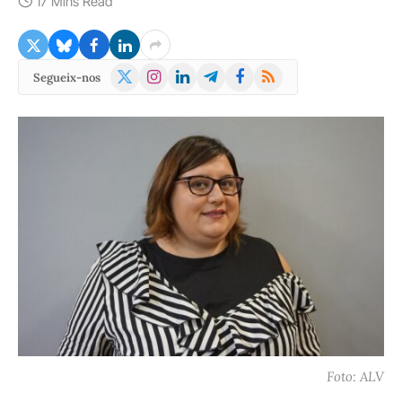
17 Mins Read
X
Instagram
LinkedIn
Telegram
Facebook
RSS
Segueix-nos
(Twitter)
Foto: ALV