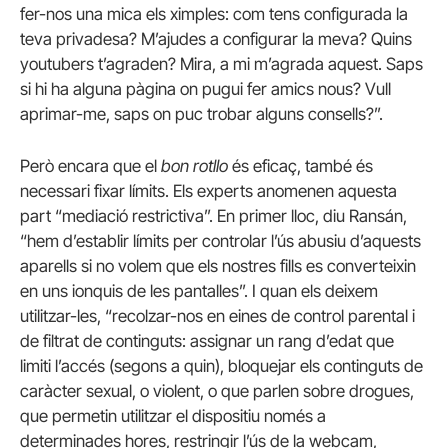
fer-nos una mica els ximples: com tens configurada la
teva privadesa? M’ajudes a configurar la meva? Quins
youtubers t’agraden? Mira, a mi m’agrada aquest. Saps
si hi ha alguna pàgina on pugui fer amics nous? Vull
aprimar-me, saps on puc trobar alguns consells?”.
Però encara que el
bon rotllo
és eficaç, també és
necessari fixar límits. Els experts anomenen aquesta
part “mediació restrictiva”. En primer lloc, diu Ransán,
“hem d’establir límits per controlar l’ús abusiu d’aquests
aparells si no volem que els nostres fills es converteixin
en uns ionquis de les pantalles”. I quan els deixem
utilitzar-les, “recolzar-nos en eines de control parental i
de filtrat de continguts: assignar un rang d’edat que
limiti l’accés (segons a quin), bloquejar els continguts de
caràcter sexual, o violent, o que parlen sobre drogues,
que permetin utilitzar el dispositiu només a
determinades hores, restringir l’ús de la webcam,