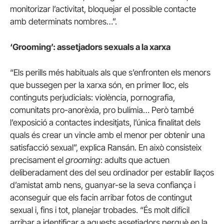
monitorizar l’activitat, bloquejar el possible contacte
amb determinats nombres…”.
‘Grooming’: assetjadors sexuals a la xarxa
“Els perills més habituals als que s’enfronten els menors
que bussegen per la xarxa són, en primer lloc, els
continguts perjudicials: violència, pornografia,
comunitats pro-anorèxia, pro bulímia… Però també
l’exposició a contactes indesitjats, l’única finalitat dels
quals és crear un vincle amb el menor per obtenir una
satisfacció sexual”, explica Ransán. En això consisteix
precisament el
grooming
: adults que actuen
deliberadament des del seu ordinador per establir llaços
d’amistat amb nens, guanyar-se la seva confiança i
aconseguir que els facin arribar fotos de contingut
sexual i, fins i tot, planejar trobades. “És molt difícil
arribar a identificar a aquests assetjadors perquè en la