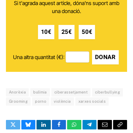
Si t'agrada aquest article, dóna'ns suport amb
una donació.
10€
25€
50€
DONAR
Una altra quantitat (€):
Anorèxia
bulímia
ciberassetjament
ciberbullying
Grooming
porno
violència
xarxes socials
Twitter
Bluesky
LinkedIn
Facebook
WhatsApp
Telegram
Email
Copy