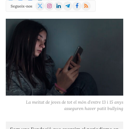
X
Instagram
LinkedIn
Telegram
Facebook
RSS
Segueix-nos
(Twitter)
La meitat de joves de tot el món d'entre 13 i 15 anys
asseguren haver patit bullying