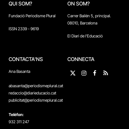
QUI SOM?
ON SOM?
Fundació Periodisme Plural
Carrer Bailén 5, principal.
08010, Barcelona
ISSN 2339 - 9619
El Diari de l'Educació
CONTACTA'NS
CONNECTA
Ana Basanta
X
Instagram
Facebook
RSS
(Twitter)
abasanta@periodismeplural.cat
redaccio@diarieducacio.cat
publicitat@periodismeplural.cat
Telèfon:
932 311 247