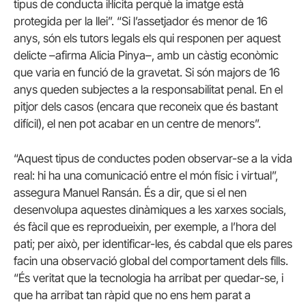
tipus de conducta il·lícita perquè la imatge està
protegida per la llei”. “Si l’assetjador és menor de 16
anys, són els tutors legals els qui responen per aquest
delicte –afirma Alicia Pinya–, amb un càstig econòmic
que varia en funció de la gravetat. Si són majors de 16
anys queden subjectes a la responsabilitat penal. En el
pitjor dels casos (encara que reconeix que és bastant
difícil), el nen pot acabar en un centre de menors”.
“Aquest tipus de conductes poden observar-se a la vida
real: hi ha una comunicació entre el món físic i virtual”,
assegura Manuel Ransán. És a dir, que si el nen
desenvolupa aquestes dinàmiques a les xarxes socials,
és fàcil que es reprodueixin, per exemple, a l’hora del
pati; per això, per identificar-les, és cabdal que els pares
facin una observació global del comportament dels fills.
“És veritat que la tecnologia ha arribat per quedar-se, i
que ha arribat tan ràpid que no ens hem parat a