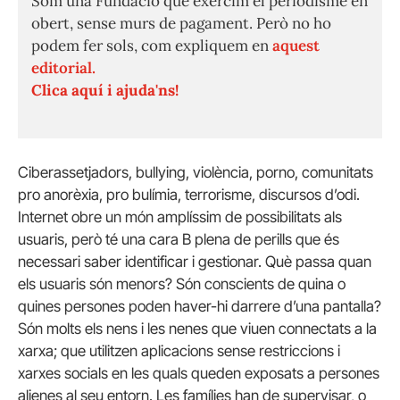
Som una Fundació que exercim el periodisme en
obert, sense murs de pagament. Però no ho
podem fer sols, com expliquem en
aquest
editorial.
Clica aquí i ajuda'ns!
Ciberassetjadors, bullying, violència, porno, comunitats
pro anorèxia, pro bulímia, terrorisme, discursos d’odi.
Internet obre un món amplíssim de possibilitats als
usuaris, però té una cara B plena de perills que és
necessari saber identificar i gestionar. Què passa quan
els usuaris són menors? Són conscients de quina o
quines persones poden haver-hi darrere d’una pantalla?
Són molts els nens i les nenes que viuen connectats a la
xarxa; que utilitzen aplicacions sense restriccions i
xarxes socials en les quals queden exposats a persones
alienes al seu entorn. Les famílies han de supervisar, o