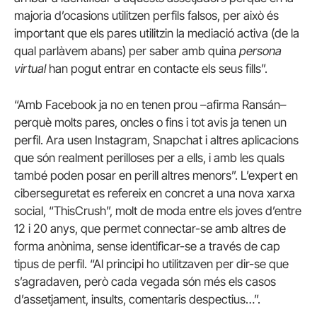
majoria d’ocasions utilitzen perfils falsos, per això és
important que els pares utilitzin la mediació activa (de la
qual parlàvem abans) per saber amb quina
persona
virtual
han pogut entrar en contacte els seus fills”.
“Amb Facebook ja no en tenen prou –afirma Ransán–
perquè molts pares, oncles o fins i tot avis ja tenen un
perfil. Ara usen Instagram, Snapchat i altres aplicacions
que són realment perilloses per a ells, i amb les quals
també poden posar en perill altres menors”. L’expert en
ciberseguretat es refereix en concret a una nova xarxa
social, “ThisCrush”, molt de moda entre els joves d’entre
12 i 20 anys, que permet connectar-se amb altres de
forma anònima, sense identificar-se a través de cap
tipus de perfil. “Al principi ho utilitzaven per dir-se que
s’agradaven, però cada vegada són més els casos
d’assetjament, insults, comentaris despectius…”.