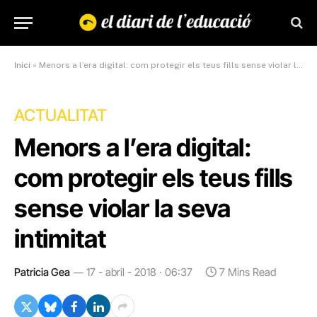
Inici
»
Menors a l’era digital: com protegir els teus fills sense violar la seva intimitat
ACTUALITAT
Menors a l’era digital:
com protegir els teus fills
sense violar la seva
intimitat
Patricia Gea
17 - abril - 2018 · 06:37
7 Mins Read