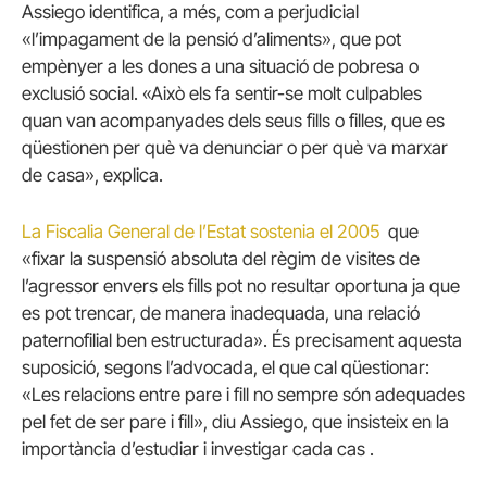
Assiego identifica, a més, com a perjudicial
«l’impagament de la pensió d’aliments», que pot
empènyer a les dones a una situació de pobresa o
exclusió social. «Això els fa sentir-se molt culpables
quan van acompanyades dels seus fills o filles, que es
qüestionen per què va denunciar o per què va marxar
de casa», explica.
La Fiscalia General de l’Estat sostenia el 2005
que
«fixar la suspensió absoluta del règim de visites de
l’agressor envers els fills pot no resultar oportuna ja que
es pot trencar, de manera inadequada, una relació
paternofilial ben estructurada». És precisament aquesta
suposició, segons l’advocada, el que cal qüestionar:
«Les relacions entre pare i fill no sempre són adequades
pel fet de ser pare i fill», diu Assiego, que insisteix en la
importància d’estudiar i investigar cada cas .