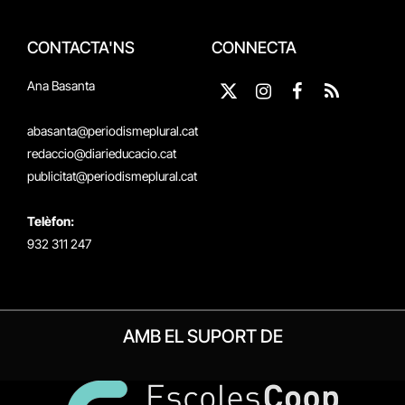
CONTACTA'NS
CONNECTA
Ana Basanta
X
Instagram
Facebook
RSS
(Twitter)
abasanta@periodismeplural.cat
redaccio@diarieducacio.cat
publicitat@periodismeplural.cat
Telèfon:
932 311 247
AMB EL SUPORT DE