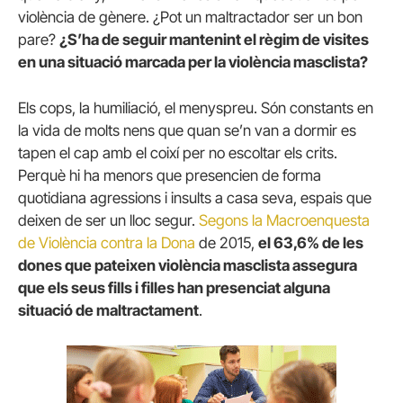
violència de gènere. ¿Pot un maltractador ser un bon
pare?
¿S’ha de seguir mantenint el règim de visites
en una situació marcada per la violència masclista?
Els cops, la humiliació, el ​​menyspreu. Són constants en
la vida de molts nens que quan se’n van a dormir es
tapen el cap amb el coixí per no escoltar els crits.
Perquè hi ha menors que presencien de forma
quotidiana agressions i insults a casa seva, espais que
deixen de ser un lloc segur.
Segons la Macroenquesta
de Violència contra la Dona
de 2015,
el 63,6% de les
dones que pateixen violència masclista assegura
que els seus fills i filles han presenciat alguna
situació de maltractament
.