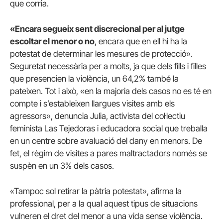
que corria.
«Encara segueix sent discrecional per al jutge
escoltar el menor o no
, encara que en ell hi ha la
potestat de determinar les mesures de protecció».
Seguretat necessària per a molts, ja que dels fills i filles
que presencien la violència, un 64,2% també la
pateixen. Tot i això, «en la majoria dels casos no es té en
compte i s’estableixen llargues visites amb els
agressors», denuncia Julia, activista del col·lectiu
feminista Las Tejedoras i educadora social que treballa
en un centre sobre avaluació del dany en menors. De
fet, el règim de visites a pares maltractadors només se
suspèn en un 3% dels casos.
«Tampoc sol retirar la pàtria potestat», afirma la
professional, per a la qual aquest tipus de situacions
vulneren el dret del menor a una vida sense violència.