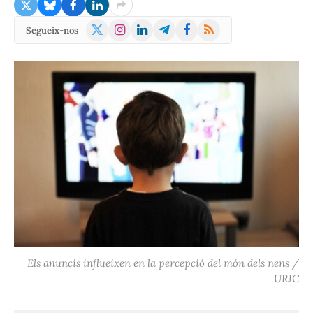
X
Instagram
LinkedIn
Telegram
Facebook
RSS
Segueix-nos
(Twitter)
Els anuncis influeixen en la percepció del món dels nens /
URJC