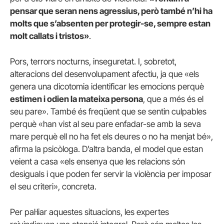
pensar que seran nens agressius, però també n’hi ha
molts que s’absenten per protegir-se, sempre estan
molt callats i tristos»
.
Pors, terrors nocturns, inseguretat. I, sobretot,
alteracions del desenvolupament afectiu, ja que «els
genera una dicotomia identificar les emocions perquè
estimen i odien la mateixa persona
, que a més és el
seu pare». També és freqüent que se sentin culpables
perquè «han vist al seu pare enfadar-se amb la seva
mare perquè ell no ha fet els deures o no ha menjat bé»,
afirma la psicòloga. D’altra banda, el model que estan
veient a casa «els ensenya que les relacions són
desiguals i que poden fer servir la violència per imposar
el seu criteri», concreta.
Per pal·liar aquestes situacions, les expertes