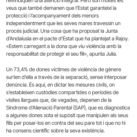
reivindiquen una atenció integral. Però són moltes les
veus que també demanen que l’Estat garanteixi la
protecció i l’acompanyament dels menors
independentment que les seves mares travessin un
procés judicial. Una cosa que ha proposat la Junta
d’Andalusia en el pacte d’Estat que ha plantejat a Rajoy.
«Estem carregant a la dona que viu violència amb la
responsabilitat de protegir el seu fill», apunta Julia.
Un 73,4% de dones víctimes de violència de gènere
surten d’ella a través de la separació, sense interposar
denúncia. És aquí, en dictar les mesures civils, on
s’estableixen custòdies compartides o períodes de
visites llargues que, de vegades, depenen de la
Síndrome d’Alienació Parental (SAP), que es diagnostica
a algunes dones sota el supòsit que manipulen als seus
fills per posar-los en contra del seu pare tot i que no hi
ha consens científic sobre la seva existència.