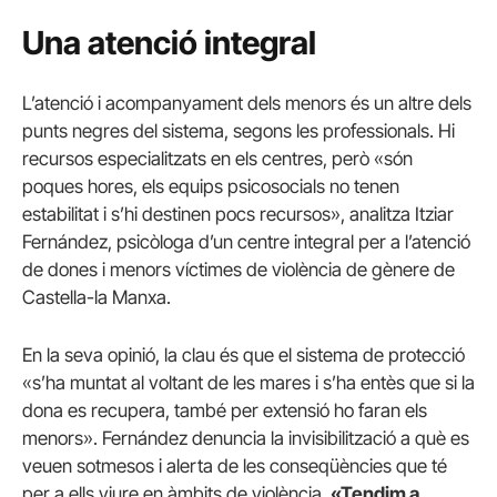
Una atenció integral
L’atenció i acompanyament dels menors és un altre dels
punts negres del sistema, segons les professionals. Hi
recursos especialitzats en els centres, però «són
poques hores, els equips psicosocials no tenen
estabilitat i s’hi destinen pocs recursos», analitza Itziar
Fernández, psicòloga d’un centre integral per a l’atenció
de dones i menors víctimes de violència de gènere de
Castella-la Manxa.
En la seva opinió, la clau és que el sistema de protecció
«s’ha muntat al voltant de les mares i s’ha entès que si la
dona es recupera, també per extensió ho faran els
menors». Fernández denuncia la invisibilització a què es
veuen sotmesos i alerta de les conseqüències que té
per a ells viure en àmbits de violència.
«Tendim a