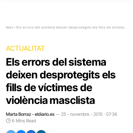
Inici
»
Els errors del sistema deixen desprotegits els fills de víctimes de violència masclista
ACTUALITAT
Els errors del sistema
deixen desprotegits els
fills de víctimes de
violència masclista
Marta Borraz - eldiario.es
25 - novembre - 2015 · 07:36
6 Mins Read