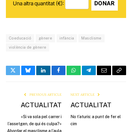
DONAR
Una altra quantitat (€):
Coeducació
gènere
infància
Masclisme
violència de gènere
Twitter
Bluesky
LinkedIn
Facebook
WhatsApp
Telegram
Email
Copy
Link
PREVIOUS ARTICLE
NEXT ARTICLE
ACTUALITAT
ACTUALITAT
«Si va sola pel carrer i
No t’aturis: a punt de fer el
l’assetgen, de qui és culpa?»
cim
Abordar el masclisme a l’aula