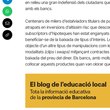
en relleu una gran indefensió dels ciutadans que
amb els bancs.
Centenars de milers d’estalviadors titulars de p
atrapats en inversions d’altíssim risc que desco
subscriptors d’hipoteques han estat enganyat
beneficiar-se de la baixada de tipus d’interès.
L
objecte d’un altre tipus de manipulacions com l
modalitats
(clips
i
swaps)
mitjançant contractes
baixada del preu del diner.
Els bancs, amb molta 
col·locar aquests productes quan van olorar que 