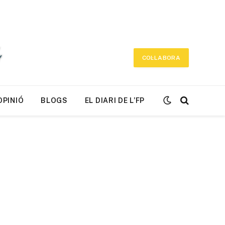
COL·LABORA
OPINIÓ
BLOGS
EL DIARI DE L’FP