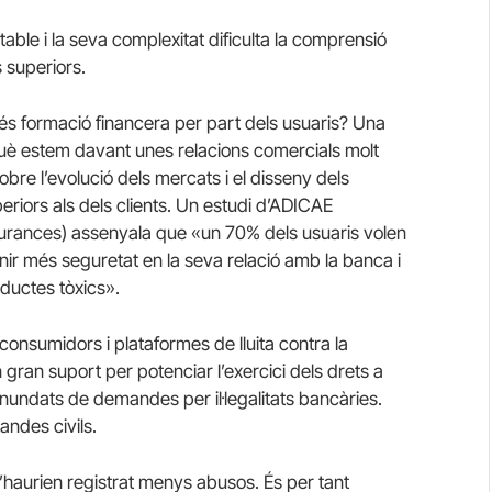
table i la seva complexitat dificulta la comprensió
s superiors.
s formació financera per part dels usuaris?
Una
què estem davant unes relacions comercials molt
bre l’evolució dels mercats i el disseny dels
iors als dels clients.
Un estudi d’ADICAE
gurances) assenyala que «un 70% dels usuaris volen
ir més seguretat en la seva relació amb la banca i
uctes tòxics».
 consumidors i plataformes de lluita contra la
 gran suport per potenciar l’exercici dels drets a
 inundats de demandes per il·legalitats bancàries.
ndes civils.
’haurien registrat menys abusos.
És per tant