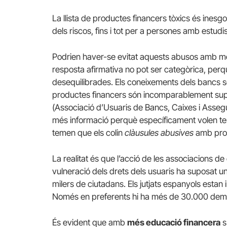
La llista de productes financers tòxics és inesgo
dels riscos, fins i tot per a persones amb estudi
Podrien haver-se evitat aquests abusos amb mé
resposta afirmativa no pot ser categòrica, per
desequilibrades.
Els coneixements dels bancs so
productes financers són incomparablement super
(Associació d’Usuaris de Bancs, Caixes i Asse
més informació perquè específicament volen ten
temen que els colin
clàusules abusives
amb prod
La realitat és que l’acció de les associacions de
vulneració dels drets dels usuaris ha suposat un
milers de ciutadans.
Els jutjats espanyols estan
Només en preferents hi ha més de 30.000 dema
És evident que amb
més educació financera
s