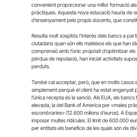
convenient proporcionar una millor formació als
pràctiques.
Aquesta nova educació hauria de se
d’ensenyament pels propis docents, que constit
Resulta molt sospitós l’interès dels bancs a pa
ciutadans quan són ells mateixos els que han ide
comprensió amb l’únic propòsit d’optimitzar els 
pèrdua de reputació, han iniciat activitats sup
perduts.
També cal acceptar, però, que en molts casos 
simplement perquè el client ha estat enganyat 
l’única recepta és la sanció.
Als EUA, els bancs 
elevada, la del Bank of America per «males pràc
escombraries»
(12.600 milions d’euros).
A Espan
imposar multes ridícules.
El límit de 600.000 eur
per entitats els beneficis de les quals són de di