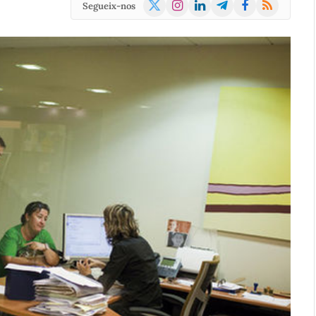
X
Instagram
LinkedIn
Telegram
Facebook
RSS
Segueix-nos
(Twitter)