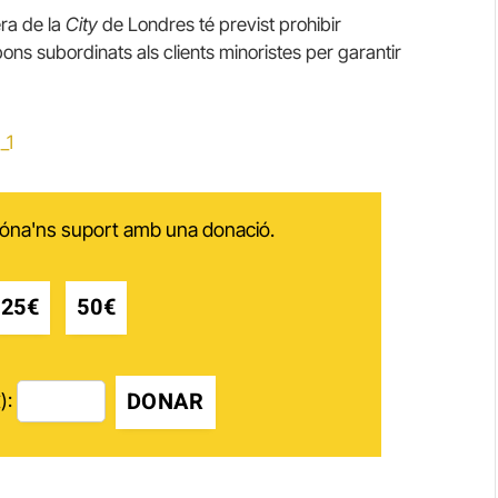
era de la
City
de Londres té previst prohibir
ns subordinats als clients minoristes per garantir
 dóna'ns suport amb una donació.
25€
50€
DONAR
):