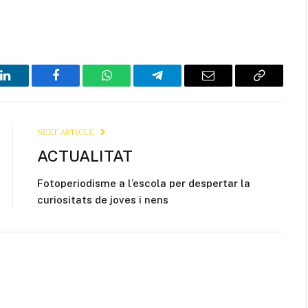
LinkedIn
Facebook
WhatsApp
Telegram
Email
Copy
Link
NEXT ARTICLE
ACTUALITAT
Fotoperiodisme a l’escola per despertar la
curiositats de joves i nens