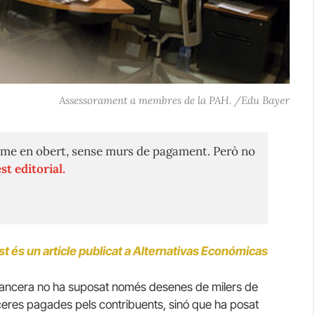
Assessorament a membres de la PAH. /Edu Bayer
me en obert, sense murs de pagament. Però no
st editorial.
t és un article publicat a Alternativas Económicas
financera no ha suposat només desenes de milers de
nceres pagades pels contribuents, sinó que ha posat