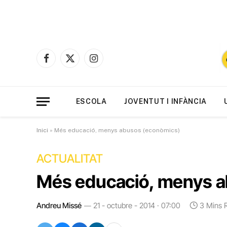
Facebook
X
Instagram
(Twitter)
ESCOLA
JOVENTUT I INFÀNCIA
Inici
»
Més educació, menys abusos (econòmics)
ACTUALITAT
Més educació, menys a
Andreu Missé
21 - octubre - 2014 · 07:00
3 Mins 