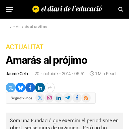
Inici
»
Amarás al prójimo
ACTUALITAT
Amarás al prójimo
Jaume Cela
20 - octubre - 2014 · 06:51
1 Min Read
X
Instagram
LinkedIn
Telegram
Facebook
RSS
Segueix-nos
(Twitter)
Som una Fundació que exercim el periodisme en
obert, sense murs de pagament. Però no ho