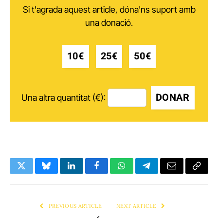
Si t'agrada aquest article, dóna'ns suport amb
una donació.
10€
25€
50€
DONAR
Una altra quantitat (€):
Twitter
Bluesky
LinkedIn
Facebook
WhatsApp
Telegram
Email
Copy
Link
PREVIOUS ARTICLE
NEXT ARTICLE