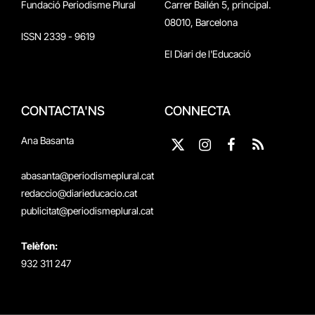
Fundació Periodisme Plural
Carrer Bailén 5, principal.
08010, Barcelona
ISSN 2339 - 9619
El Diari de l'Educació
CONTACTA'NS
CONNECTA
Ana Basanta
X
Instagram
Facebook
RSS
(Twitter)
abasanta@periodismeplural.cat
redaccio@diarieducacio.cat
publicitat@periodismeplural.cat
Telèfon:
932 311 247