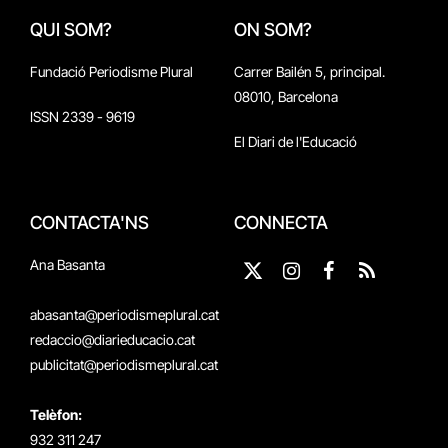
QUI SOM?
ON SOM?
Fundació Periodisme Plural
Carrer Bailén 5, principal.
08010, Barcelona
ISSN 2339 - 9619
El Diari de l'Educació
CONTACTA'NS
CONNECTA
Ana Basanta
X
Instagram
Facebook
RSS
(Twitter)
abasanta@periodismeplural.cat
redaccio@diarieducacio.cat
publicitat@periodismeplural.cat
Telèfon:
932 311 247