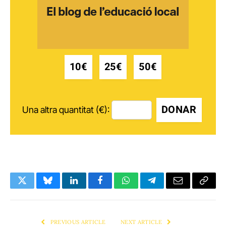
10€
25€
50€
DONAR
Una altra quantitat (€):
Twitter
Bluesky
LinkedIn
Facebook
WhatsApp
Telegram
Email
Copy
Link
PREVIOUS ARTICLE
NEXT ARTICLE