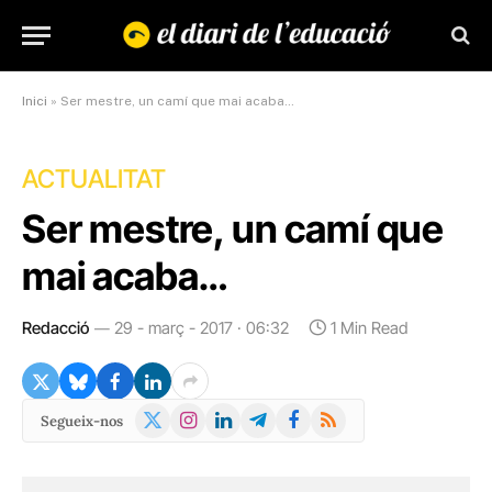
Inici
»
Ser mestre, un camí que mai acaba…
ACTUALITAT
Ser mestre, un camí que
mai acaba…
Redacció
29 - març - 2017 · 06:32
1 Min Read
X
Instagram
LinkedIn
Telegram
Facebook
RSS
Segueix-nos
(Twitter)