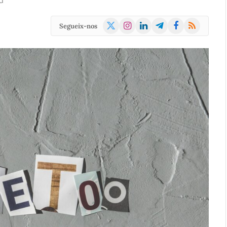
d
X
Instagram
LinkedIn
Telegram
Facebook
RSS
Segueix-nos
(Twitter)