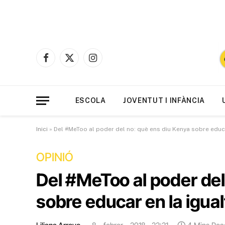
Facebook
X
Instagram
(Twitter)
ESCOLA
JOVENTUT I INFÀNCIA
Inici
»
Del #MeToo al poder del no: què ens diu Kenya sobre educa
OPINIÓ
Del #MeToo al poder del
sobre educar en la igua