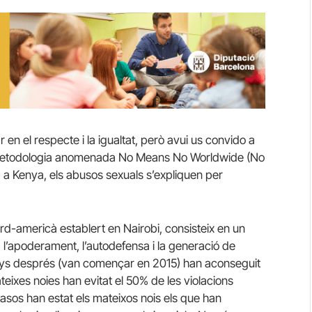
en el respecte i la igualtat, però avui us convido a
 metodologia anomenada No Means No Worldwide (No
t: a Kenya, els abusos sexuals s’expliquen per
d-americà establert en Nairobi, consisteix en un
 l’apoderament, l’autodefensa i la generació de
nys després (van començar en 2015) han aconseguit
ateixes noies han evitat el 50% de les violacions
asos han estat els mateixos nois els que han