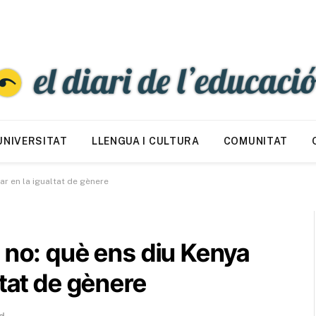
UNIVERSITAT
LLENGUA I CULTURA
COMUNITAT
r en la igualtat de gènere
 no: què ens diu Kenya
ltat de gènere