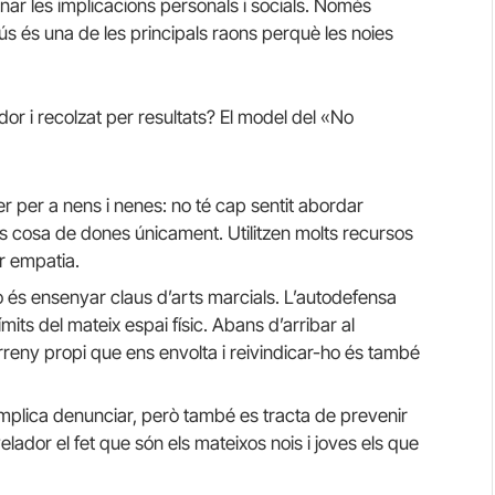
inar les implicacions personals i socials. Només
ús és una de les principals raons perquè les noies
 i recolzat per resultats? El model del «No
er per a nens i nenes: no té cap sentit abordar
s cosa de dones únicament. Utilitzen molts recursos
ar empatia.
no és ensenyar claus d’arts marcials. L’autodefensa
ímits del mateix espai físic. Abans d’arribar al
erreny propi que ens envolta i reivindicar-ho és també
 implica denunciar, però també es tracta de prevenir
elador el fet que són els mateixos nois i joves els que