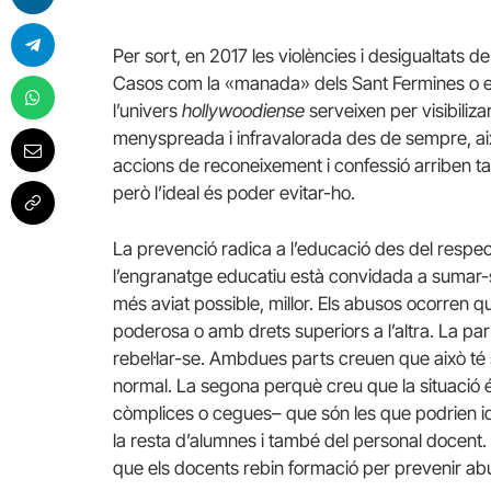
Per sort, en 2017 les violències i desigualtats d
Casos com la «manada» dels Sant Fermines o e
l’univers
hollywoodiense
serveixen per visibiliza
menyspreada i infravalorada des de sempre, aix
accions de reconeixement i confessió arriben tar
però l’ideal és poder evitar-ho.
La prevenció radica a l’educació des del respect
l’engranatge educatiu està convidada a sumar-s
més aviat possible, millor. Els abusos ocorren q
poderosa o amb drets superiors a l’altra. La pa
rebel·lar-se. Ambdues parts creuen que això té 
normal. La segona perquè creu que la situació é
còmplices o cegues– que són les que podrien id
la resta d’alumnes i també del personal docent. 
que els docents rebin formació per prevenir ab