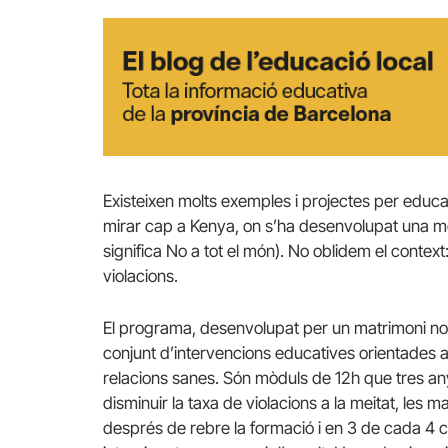
Existeixen molts exemples i projectes per educar 
mirar cap a Kenya, on s’ha desenvolupat una
significa No a tot el món). No oblidem el contex
violacions.
El programa, desenvolupat per un matrimoni nor
conjunt d’intervencions educatives orientades a
relacions sanes. Són mòduls de 12h que tres a
disminuir la taxa de violacions a la meitat, les m
després de rebre la formació i en 3 de cada 4 c