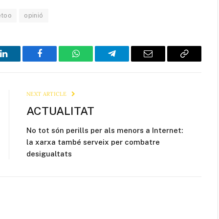
too
opinió
LinkedIn
Facebook
WhatsApp
Telegram
Email
Copy
Link
NEXT ARTICLE
ACTUALITAT
No tot són perills per als menors a Internet:
la xarxa també serveix per combatre
desigualtats