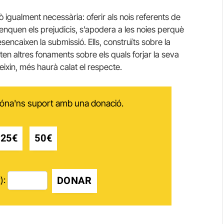
 igualment necessària: oferir als nois referents de
trenquen els prejudicis, s’apodera a les noies perquè
esencaixen la submissió. Ells, construïts sobre la
iten altres fonaments sobre els quals forjar la seva
teixin, més haurà calat el respecte.
 dóna'ns suport amb una donació.
25€
50€
DONAR
):