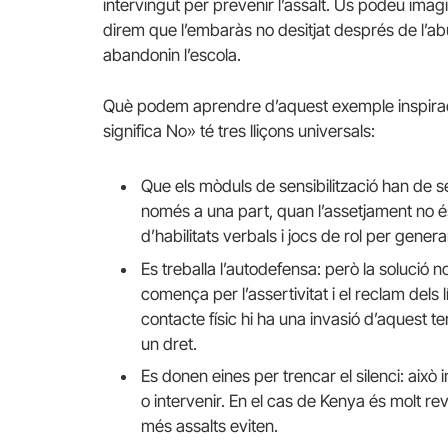
intervingut per prevenir l’assalt. Us podeu imag
direm que l’embaràs no desitjat després de l’ab
abandonin l’escola.
Què podem aprendre d’aquest exemple inspirador
significa No» té tres lliçons universals:
Que els mòduls de sensibilització han de s
només a una part, quan l’assetjament no é
d’habilitats verbals i jocs de rol per gener
Es treballa l’autodefensa: però la solució 
comença per l’assertivitat i el reclam dels l
contacte físic hi ha una invasió d’aquest t
un dret.
Es donen eines per trencar el silenci: això
o intervenir. En el cas de Kenya és molt rev
més assalts eviten.