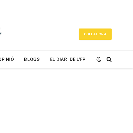
COL·LABORA
OPINIÓ
BLOGS
EL DIARI DE L’FP