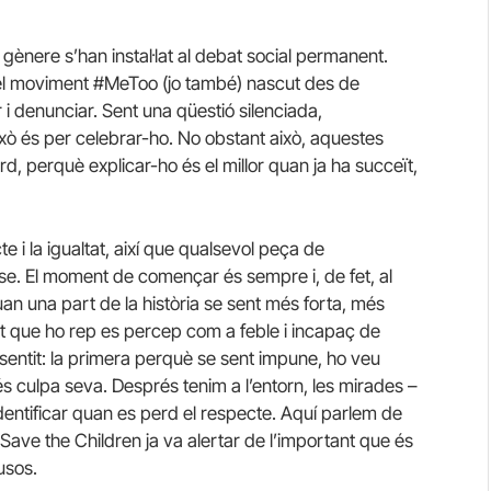
e gènere s’han instal·lat al debat social permanent.
l moviment #MeToo (jo també) nascut des de
r i denunciar. Sent una qüestió silenciada,
ò és per celebrar-ho. No obstant això, aquestes
d, perquè explicar-ho és el millor quan ja ha succeït,
e i la igualtat, així que qualsevol peça de
e. El moment de començar és sempre i, de fet, al
uan una part de la història se sent més forta, més
rt que ho rep es percep com a feble i incapaç de
sentit: la primera perquè se sent impune, ho veu
s culpa seva. Després tenim a l’entorn, les mirades –
entificar quan es perd el respecte. Aquí parlem de
Save the Children ja va alertar de l’important que és
usos.