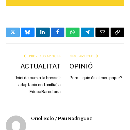
Twitter
Bluesky
LinkedIn
Facebook
WhatsApp
Telegram
Email
Copy
Link
PREVIOUS ARTICLE
NEXT ARTICLE
ACTUALITAT
OPINIÓ
‘Inici de curs a la bressol:
Però… quin és el meu paper?
adaptació en família’, a
EducaBarcelona
Oriol Solé / Pau Rodríguez