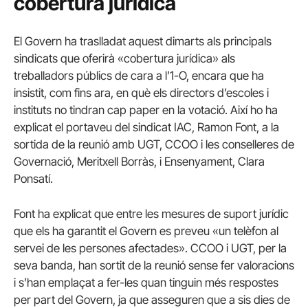
cobertura jurídica
El Govern ha traslladat aquest dimarts als principals
sindicats que oferirà «cobertura jurídica» als
treballadors públics de cara a l’1-O, encara que ha
insistit, com fins ara, en què els directors d’escoles i
instituts no tindran cap paper en la votació. Així ho ha
explicat el portaveu del sindicat IAC, Ramon Font, a la
sortida de la reunió amb UGT, CCOO i les conselleres de
Governació, Meritxell Borràs, i Ensenyament, Clara
Ponsatí.
Font ha explicat que entre les mesures de suport jurídic
que els ha garantit el Govern es preveu «un telèfon al
servei de les persones afectades». CCOO i UGT, per la
seva banda, han sortit de la reunió sense fer valoracions
i s’han emplaçat a fer-les quan tinguin més respostes
per part del Govern, ja que asseguren que a sis dies de