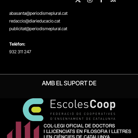
X
Instagram
Facebook
RSS
(Twitter)
abasanta@periodismeplural.cat
redaccio@diarieducacio.cat
publicitat@periodismeplural.cat
Telèfon:
932 311 247
AMB EL SUPORT DE