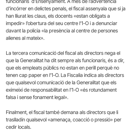
funcionaris d’Ensenyament. A més de l’advertència
d’incórrer en delictes penals, el fiscal assenyala que si ja
han lliurat les claus, els docents «estan obligats a
impedir» l’obertura del seu centre l’1-O i a denunciar
davant la policia «la presència al centre de persones
alienes al mateix».
La tercera comunicació del fiscal als directors nega el
que la Generalitat ha dit sempre als funcionaris, és a dir,
que els empleats públics no estan en perill perquè no
tenen cap paper en l’1-O. La Fiscalia indica als directors
que qualsevol comunicació de la Generalitat que els
eximeixi de responsabilitat en l’1-O «és rotundament
falsa i sense fonament legal».
Finalment, el fiscal també demana als directors que li
traslladin qualsevol «amenaça, coacció o pressió» per
cedir locals.