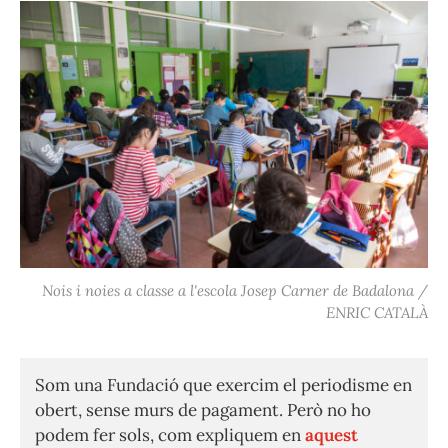
Nois i noies a classe a l'escola Josep Carner de Badalona /
ENRIC CATALÀ
Som una Fundació que exercim el periodisme en
obert, sense murs de pagament. Però no ho
podem fer sols, com expliquem en
aquest