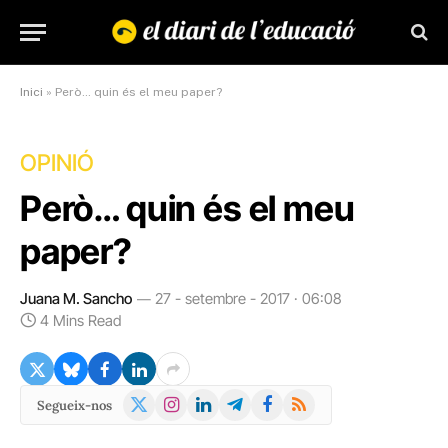
Inici
»
Però… quin és el meu paper?
OPINIÓ
Però… quin és el meu
paper?
Juana M. Sancho
27 - setembre - 2017 · 06:08
4 Mins Read
X
Instagram
LinkedIn
Telegram
Facebook
RSS
Segueix-nos
(Twitter)