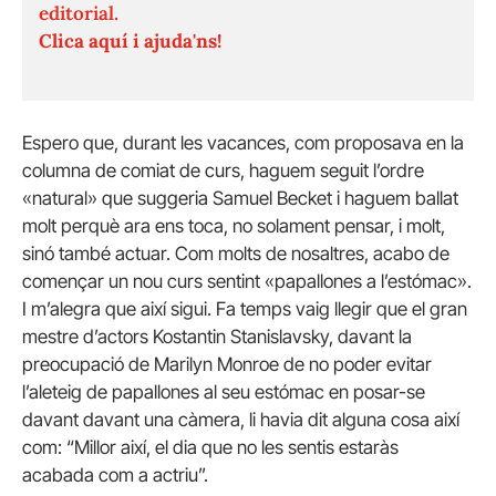
editorial.
Clica aquí i ajuda'ns!
Espero que, durant les vacances, com proposava en la
columna de comiat de curs, haguem seguit l’ordre
«natural» que suggeria Samuel Becket i haguem ballat
molt perquè ara ens toca, no solament pensar, i molt,
sinó també actuar. Com molts de nosaltres, acabo de
començar un nou curs sentint «papallones a l’estómac».
I m’alegra que així sigui. Fa temps vaig llegir que el gran
mestre d’actors Kostantin Stanislavsky, davant la
preocupació de Marilyn Monroe de no poder evitar
l’aleteig de papallones al seu estómac en posar-se
davant davant una càmera, li havia dit alguna cosa així
com: “Millor així, el dia que no les sentis estaràs
acabada com a actriu”.