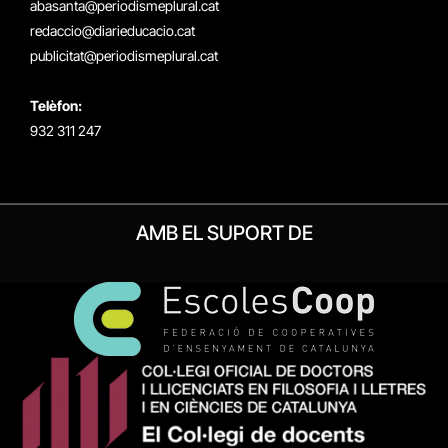
abasanta@periodismeplural.cat
redaccio@diarieducacio.cat
publicitat@periodismeplural.cat
Telèfon:
932 311 247
AMB EL SUPORT DE