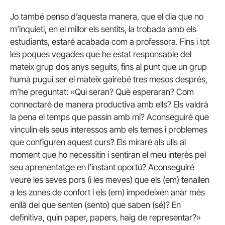
Jo també penso d’aquesta manera, que el dia que no
m’inquieti, en el millor els sentits, la trobada amb els
estudiants, estaré acabada com a professora. Fins i tot
les poques vegades que he estat responsable del
mateix grup dos anys seguits, fins al punt que un grup
humà pugui ser el mateix gairebé tres mesos després,
m’he preguntat: «Qui seran? Què esperaran? Com
connectaré de manera productiva amb ells? Els valdrà
la pena el temps que passin amb mi? Aconseguiré que
vinculin els seus interessos amb els temes i problemes
que configuren aquest curs? Els miraré als ulls al
moment que ho necessitin i sentiran el meu interès pel
seu aprenentatge en l’instant oportú? Aconseguiré
veure les seves pors (i les meves) que els (em) tenallen
a les zones de confort i els (em) impedeixen anar més
enllà del que senten (sento) que saben (sé)? En
definitiva, quin paper, papers, haig de representar?»