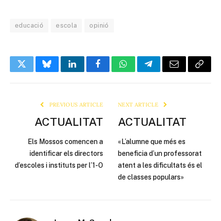
educació
escola
opinió
Twitter
Bluesky
LinkedIn
Facebook
WhatsApp
Telegram
Email
Copy
Link
PREVIOUS ARTICLE
NEXT ARTICLE
ACTUALITAT
ACTUALITAT
Els Mossos comencen a
«L’alumne que més es
identificar els directors
beneficia d’un professorat
d’escoles i instituts per l’1-O
atent a les dificultats és el
de classes populars»