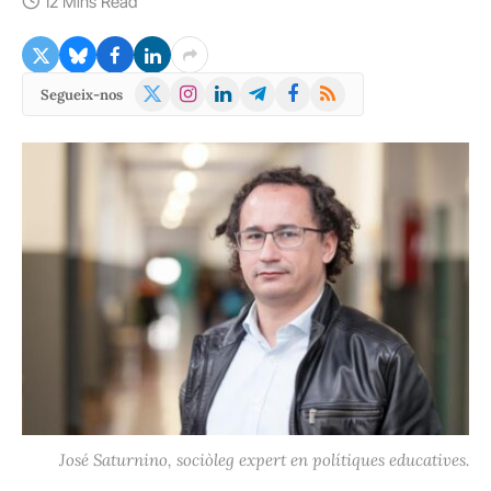
12 Mins Read
X
Instagram
LinkedIn
Telegram
Facebook
RSS
Segueix-nos
(Twitter)
José Saturnino, sociòleg expert en polítiques educatives.