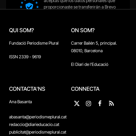
QUI SOM?
ON SOM?
Fundació Periodisme Plural
Carrer Bailén 5, principal.
08010, Barcelona
ISSN 2339 - 9619
El Diari de l'Educació
CONTACTA'NS
CONNECTA
Ana Basanta
X
Instagram
Facebook
RSS
(Twitter)
abasanta@periodismeplural.cat
redaccio@diarieducacio.cat
publicitat@periodismeplural.cat