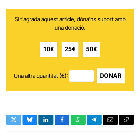
Si t'agrada aquest article, dóna'ns suport amb
una donació.
10€
25€
50€
DONAR
Una altra quantitat (€):
Twitter
Bluesky
LinkedIn
Facebook
WhatsApp
Telegram
Email
Copy
Link