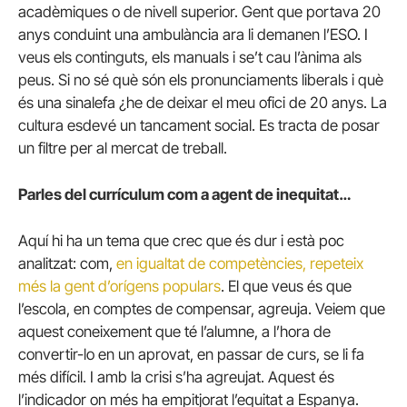
acadèmiques o de nivell superior. Gent que portava 20
anys conduint una ambulància ara li demanen l’ESO. I
veus els continguts, els manuals i se’t cau l’ànima als
peus. Si no sé què són els pronunciaments liberals i què
és una sinalefa ¿he de deixar el meu ofici de 20 anys. La
cultura esdevé un tancament social. Es tracta de posar
un filtre per al mercat de treball.
Parles del currículum com a agent de inequitat…
Aquí hi ha un tema que crec que és dur i està poc
analitzat: com,
en igualtat de competències, repeteix
més la gent d’orígens populars
. El que veus és que
l’escola, en comptes de compensar, agreuja. Veiem que
aquest coneixement que té l’alumne, a l’hora de
convertir-lo en un aprovat, en passar de curs, se li fa
més difícil. I amb la crisi s’ha agreujat. Aquest és
l’indicador on més ha empitjorat l’equitat a Espanya.