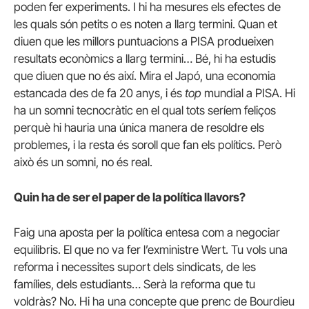
poden fer experiments. I hi ha mesures els efectes de
les quals són petits o es noten a llarg termini. Quan et
diuen que les millors puntuacions a PISA produeixen
resultats econòmics a llarg termini… Bé, hi ha estudis
que diuen que no és així. Mira el Japó, una economia
estancada des de fa 20 anys, i és
top
mundial a PISA. Hi
ha un somni tecnocràtic en el qual tots seríem feliços
perquè hi hauria una única manera de resoldre els
problemes, i la resta és soroll que fan els polítics. Però
això és un somni, no és real.
Quin ha de ser el paper de la política llavors?
Faig una aposta per la política entesa com a negociar
equilibris. El que no va fer l’exministre Wert. Tu vols una
reforma i necessites suport dels sindicats, de les
famílies, dels estudiants… Serà la reforma que tu
voldràs? No. Hi ha una concepte que prenc de Bourdieu