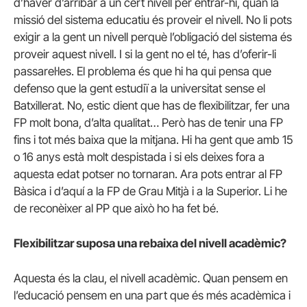
d’haver d’arribar a un cert nivell per entrar-hi, quan la
missió del sistema educatiu és proveir el nivell. No li pots
exigir a la gent un nivell perquè l’obligació del sistema és
proveir aquest nivell. I si la gent no el té, has d’oferir-li
passarel·les. El problema és que hi ha qui pensa que
defenso que la gent estudiï a la universitat sense el
Batxillerat. No, estic dient que has de flexibilitzar, fer una
FP molt bona, d’alta qualitat… Però has de tenir una FP
fins i tot més baixa que la mitjana. Hi ha gent que amb 15
o 16 anys està molt despistada i si els deixes fora a
aquesta edat potser no tornaran. Ara pots entrar al FP
Bàsica i d’aquí a la FP de Grau Mitjà i a la Superior. Li he
de reconèixer al PP que això ho ha fet bé.
Flexibilitzar suposa una rebaixa del nivell acadèmic?
Aquesta és la clau, el nivell acadèmic. Quan pensem en
l’educació pensem en una part que és més acadèmica i