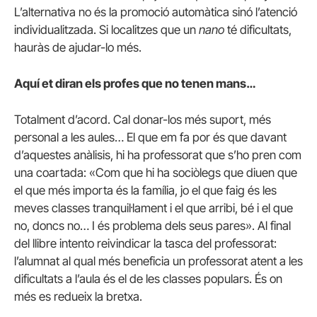
L’alternativa no és la promoció automàtica sinó l’atenció
individualitzada. Si localitzes que un
nano
té dificultats,
hauràs de ajudar-lo més.
Aquí et diran els profes que no tenen mans…
Totalment d’acord. Cal donar-los més suport, més
personal a les aules… El que em fa por és que davant
d’aquestes anàlisis, hi ha professorat que s’ho pren com
una coartada: «Com que hi ha sociòlegs que diuen que
el que més importa és la família, jo el que faig és les
meves classes tranquil·lament i el que arribi, bé i el que
no, doncs no… I és problema dels seus pares». Al final
del llibre intento reivindicar la tasca del professorat:
l’alumnat al qual més beneficia un professorat atent a les
dificultats a l’aula és el de les classes populars. És on
més es redueix la bretxa.