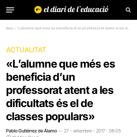
Inici
»
“L’alumne que més es beneficia d’un professorat atent a les dificultats és el de classes populars”
ACTUALITAT
«L’alumne que més es
beneficia d’un
professorat atent a les
dificultats és el de
classes populars»
Pablo Gutiérrez de Álamo
27 - setembre - 2017 · 08:05