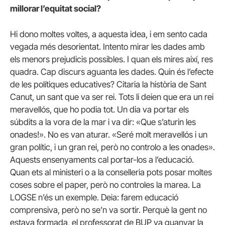
millorar l’equitat social?
Hi dono moltes voltes, a aquesta idea, i em sento cada
vegada més desorientat. Intento mirar les dades amb
els menors prejudicis possibles. I quan els mires així, res
quadra. Cap discurs aguanta les dades. Quin és l’efecte
de les polítiques educatives? Citaria la història de Sant
Canut, un sant que va ser rei. Tots li deien que era un rei
meravellós, que ho podia tot. Un dia va portar els
súbdits a la vora de la mar i va dir: «Que s’aturin les
onades!». No es van aturar. «Seré molt meravellós i un
gran polític, i un gran rei, però no controlo a les onades».
Aquests ensenyaments cal portar-los a l’educació.
Quan ets al ministeri o a la conselleria pots posar moltes
coses sobre el paper, però no controles la marea. La
LOGSE n’és un exemple. Deia: farem educació
comprensiva, però no se’n va sortir. Perquè la gent no
estava formada, el professorat de BUP va guanyar la