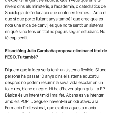
nivells dins els ministeris, a l’acadèmia, o catedràtics de
Sociologia de l’educació que confonen termes… Amb el
que sí que porto lluitant anys també i que crec que es
nota una mica de canvi, és que no té sentit un sistema
en què si no tens un títol no puguis seguir estudiant. No
té cap sentit.
El sociòleg Julio Carabaña proposa eliminar el títol de
l’ESO. Tu també?
Diguem que la idea seria tenir un sistema flexible. Si una
persona ha passat 10 anys dins el sistema educatiu,
després no podem resumir la seva vida escolar en un
tot o res, blanc o negre. Hi ha d’haver algun gris. La FP
Bàsica és un intent tímid i mal fet. Abans es va intentar
amb els PQPI… Segueix havent-hi un odi atàvic a la
Formació Professional, que explica aquesta mania