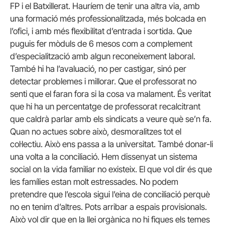
FP i el Batxillerat. Hauríem de tenir una altra via, amb
una formació més professionalitzada, més bolcada en
l’ofici, i amb més flexibilitat d’entrada i sortida. Que
puguis fer mòduls de 6 mesos com a complement
d’especialització amb algun reconeixement laboral.
També hi ha l’avaluació, no per castigar, sinó per
detectar problemes i millorar. Que el professorat no
senti que el faran fora si la cosa va malament. És veritat
que hi ha un percentatge de professorat recalcitrant
que caldrà parlar amb els sindicats a veure què se’n fa.
Quan no actues sobre això, desmoralitzes tot el
col·lectiu. Això ens passa a la universitat. També donar-li
una volta a la conciliació. Hem dissenyat un sistema
social on la vida familiar no existeix. El que vol dir és que
les famílies estan molt estressades. No podem
pretendre que l’escola sigui l’eina de conciliació perquè
no en tenim d’altres. Pots arribar a espais provisionals.
Això vol dir que en la llei orgànica no hi fiques els temes