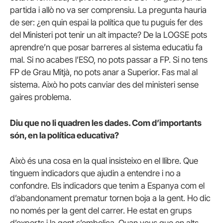
partida i allò no va ser comprensiu. La pregunta hauria
de ser: ¿en quin espai la política que tu puguis fer des
del Ministeri pot tenir un alt impacte? De la LOGSE pots
aprendre’n que posar barreres al sistema educatiu fa
mal. Si no acabes l’ESO, no pots passar a FP. Si no tens
FP de Grau Mitjà, no pots anar a Superior. Fas mal al
sistema. Això ho pots canviar des del ministeri sense
gaires problema.
Diu que no li quadren les dades. Com d’importants
són, en la política educativa?
Això és una cosa en la qual insisteixo en el llibre. Que
tinguem indicadors que ajudin a entendre i no a
confondre. Els indicadors que tenim a Espanya com el
d’abandonament prematur tornen boja a la gent. Ho dic
no només per la gent del carrer. He estat en grups
d’experts i la gent s’embolica. Quan veus que en alts