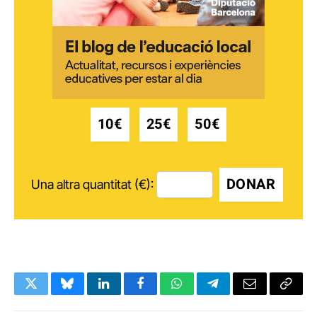
10€
25€
50€
DONAR
Una altra quantitat (€):
Twitter
Bluesky
LinkedIn
Facebook
WhatsApp
Telegram
Email
Copy
Link