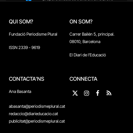
QUI SOM?
ON SOM?
Fundació Periodisme Plural
Carrer Bailén 5, principal.
08010, Barcelona
ISSN 2339 - 9619
El Diari de l'Educació
CONTACTA'NS
CONNECTA
Ana Basanta
X
Instagram
Facebook
RSS
(Twitter)
abasanta@periodismeplural.cat
redaccio@diarieducacio.cat
publicitat@periodismeplural.cat