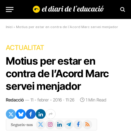
Inici
»
Motius per estar en contra de l’Acord Marc servei menjador
ACTUALITAT
Motius per estar en
contra de l’Acord Marc
servei menjador
Redacció
11 - febrer - 2016 · 11:26
1 Min Read
X
Instagram
LinkedIn
Telegram
Facebook
RSS
Segueix-nos
(Twitter)