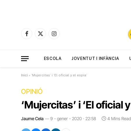
Facebook
X
Instagram
(Twitter)
ESCOLA
JOVENTUT I INFÀNCIA
Inici
»
‘Mujercitas’ i ‘El oficial y el espía’
OPINIÓ
‘Mujercitas’ i ‘El oficial 
Jaume Cela
9 - gener - 2020 · 22:58
4 Mins Read