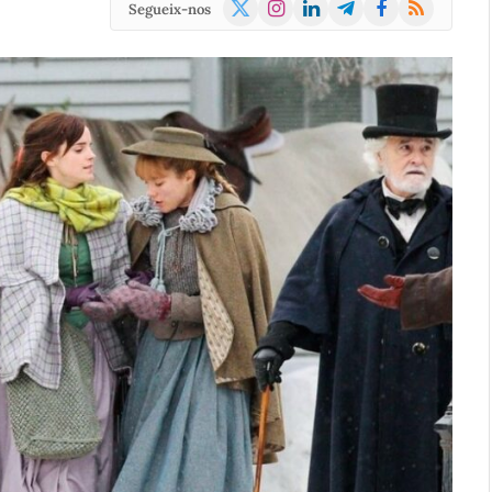
X
Instagram
LinkedIn
Telegram
Facebook
RSS
Segueix-nos
(Twitter)