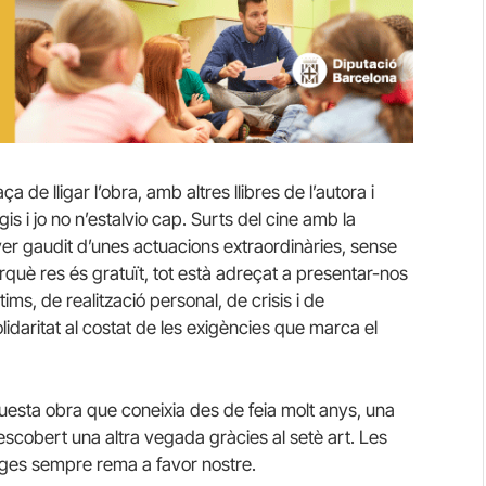
aça de lligar l’obra, amb altres llibres de l’autora i
s i jo no n’estalvio cap. Surts del cine amb la
er gaudit d’unes actuacions extraordinàries, sense
rquè res és gratuït, tot està adreçat a presentar-nos
ms, de realització personal, de crisis i de
lidaritat al costat de les exigències que marca el
uesta obra que coneixia des de feia molt anys, una
descobert una altra vegada gràcies al setè art. Les
atges sempre rema a favor nostre.