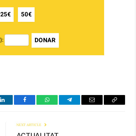
25€
50€
DONAR
):
LinkedIn
Facebook
WhatsApp
Telegram
Email
Copy
Link
NEXT ARTICLE
ACTUALITAT