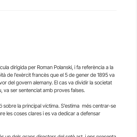
·lícula dirigida per Roman Polanski, i fa referència a la
ità de l’exèrcit francès que el 5 de gener de 1895 va
r del govern alemany. El cas va dividir la societat
, va ser sentenciat amb proves falses.
ió sobre la principal víctima. S’estima més centrar-se
ure les coses clares i es va dedicar a defensar
t és un dels grans directors del setè art, i ens presenta