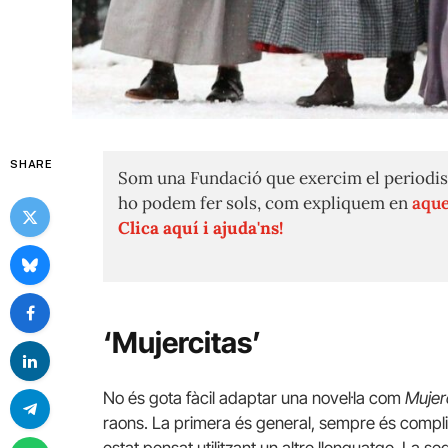
SHARE
Som una Fundació que exercim el periodis
ho podem fer sols, com expliquem en
aque
Clica aquí i ajuda'ns!
‘Mujercitas’
No és gota fàcil adaptar una novel·la com
Mujer
raons. La primera és general, sempre és compli