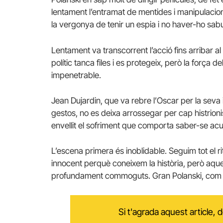
lentament l’entramat de mentides i manipulacions
la vergonya de tenir un espia i no haver-ho sabu
Lentament va transcorrent l’acció fins arribar al
polític tanca files i es protegeix, però la força 
impenetrable.
Jean Dujardin, que va rebre l’Oscar per la seva
gestos, no es deixa arrossegar per cap histrioni
envellit el sofriment que comporta saber-se ac
L’escena primera és inoblidable. Seguim tot el 
innocent perquè coneixem la història, però aque
profundament commoguts. Gran Polanski, com 
Si t'agrada aquest article,