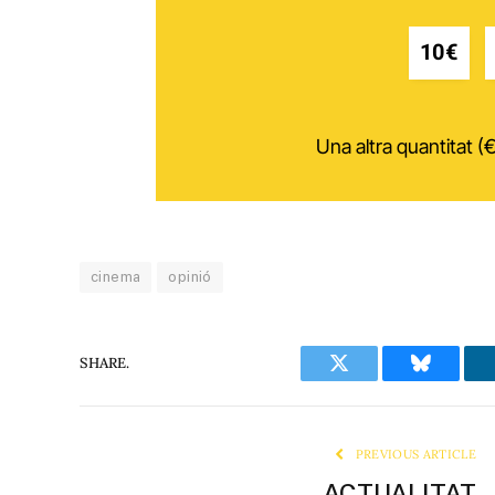
10€
Una altra quantitat (€
cinema
opinió
SHARE.
Twitter
Bluesky
PREVIOUS ARTICLE
ACTUALITAT