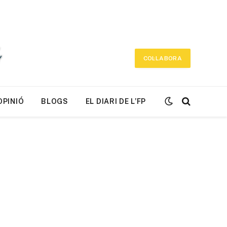
COL·LABORA
OPINIÓ
BLOGS
EL DIARI DE L’FP