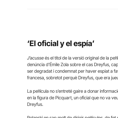
‘El oficial y el espía’
J’acusse
és el títol de la versió original de la pel
denúncia d’Émile Zola sobre el cas Dreyfus, cap
ser degradat i condemnat per haver espiat a favo
francesa, sobretot perquè Dreyfus, que era jueu
La pel·lícula no s’entreté gaire a donar informac
en la figura de Picquart, un oficial que no va ve
Dreyfus.
Polanski en sap molt de dirigir pel·lícules, de fe