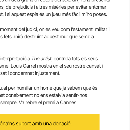
, de prejudicis i altres misèries per evitar entomar
t, i si aquest espia és un jueu més fàcil m’ho poses.
 moment del judici, on es veu com l’estament militar i
dels fets anirà destruint aquest mur que sembla
 interpretació a
The artist
, controla tots els seus
sme. Louis Garrel mostra en el seu rostre cansat i
usat i condemnat injustament.
ritual per humiliar un home que ja sabem que és
st coneixement no ens estalvia sentir-nos
sempre. Va rebre el premi a Cannes.
 dóna'ns suport amb una donació.