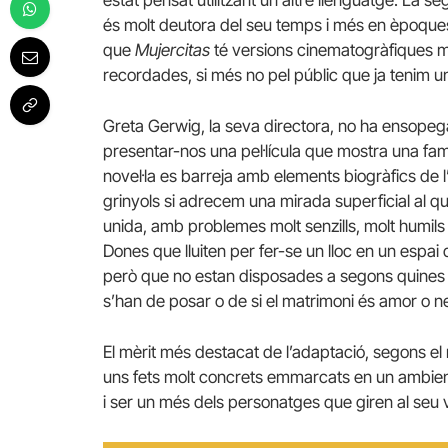
estat pensat utilitzant un altre llenguatge. La 
és molt deutora del seu temps i més en èpoques 
que
Mujercitas
té versions cinematogràfiques mé
recordades, si més no pel públic que ja tenim u
Greta Gerwig, la seva directora, no ha ensopeg
presentar-nos una pel·lícula que mostra una fam
novel·la es barreja amb elements biogràfics de 
grinyols si adrecem una mirada superficial al qu
unida, amb problemes molt senzills, molt humil
Dones que lluiten per fer-se un lloc en un esp
però que no estan disposades a segons quines 
s’han de posar o de si el matrimoni és amor o n
El mèrit més destacat de l’adaptació, segons e
uns fets molt concrets emmarcats en un ambien
i ser un més dels personatges que giren al seu v