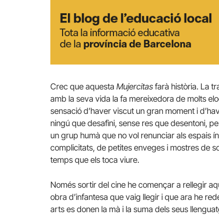
Crec que aquesta
Mujercitas
farà història. La tr
amb la seva vida la fa mereixedora de molts elogi
sensació d’haver viscut un gran moment i d’hav
ningú que desafini, sense res que desentoni, pe
un grup humà que no vol renunciar als espais ínti
complicitats, de petites enveges i mostres de so
temps que els toca viure.
Només sortir del cine he començar a rellegir aq
obra d’infantesa que vaig llegir i que ara he re
arts es donen la mà i la suma dels seus llengu