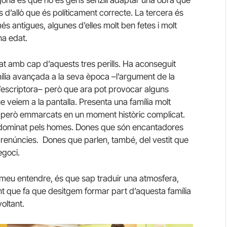
segona és que no és gens senzill adaptar una obra que
d’allò que és políticament correcte. La tercera és
s antigues, algunes d’elles molt ben fetes i molt
na edat.
at amb cap d’aquests tres perills. Ha aconseguit
ília avançada a la seva època –l’argument de la
l’escriptora– però que ara pot provocar alguns
e veiem a la pantalla. Presenta una família molt
s però emmarcats en un moment històric complicat.
ai dominat pels homes. Dones que són encantadores
renúncies. Dones que parlen, també, del vestit que
egoci.
l meu entendre, és que sap traduir una atmosfera,
t que fa que desitgem formar part d’aquesta família
oltant.