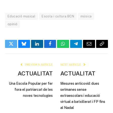
Educació musical
Escola i cultura BCN
música
opinió
Twitter
Bluesky
LinkedIn
Facebook
WhatsApp
Telegram
Email
Copy
Link
PREVIOUS ARTICLE
NEXT ARTICLE
ACTUALITAT
ACTUALITAT
Una Escola Popular per fer
Mesures anticovid: dues
fora el patriarcat de les
setmanes sense
noves tecnologies
extraescolars i educació
virtual a batxillerat i FP fins
al Nadal