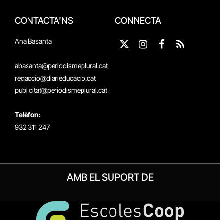
CONTACTA'NS
CONNECTA
Ana Basanta
X
Instagram
Facebook
RSS
(Twitter)
abasanta@periodismeplural.cat
redaccio@diarieducacio.cat
publicitat@periodismeplural.cat
Telèfon:
932 311 247
AMB EL SUPORT DE