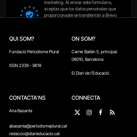
QUI SOM?
ON SOM?
Fundació Periodisme Plural
Carrer Bailén 5, principal.
08010, Barcelona
ISSN 2339 - 9619
El Diari de l'Educació
CONTACTA'NS
CONNECTA
Ana Basanta
X
Instagram
Facebook
RSS
(Twitter)
abasanta@periodismeplural.cat
redaccio@diarieducacio.cat