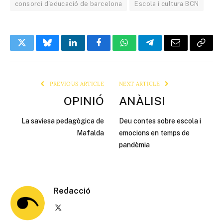
consorci d'educació de barcelona
Escola i cultura BCN
Twitter
Bluesky
LinkedIn
Facebook
WhatsApp
Telegram
Email
Copy
Link
PREVIOUS ARTICLE
NEXT ARTICLE
OPINIÓ
ANÀLISI
La saviesa pedagògica de
Deu contes sobre escola i
Mafalda
emocions en temps de
pandèmia
Redacció
X
(Twitter)