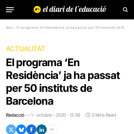
Inici
»
El programa ‘En Residència’ ja ha passat per 50 instituts de Barcelona
ACTUALITAT
El programa ‘En
Residència’ ja ha passat
per 50 instituts de
Barcelona
Redacció
1 - octubre - 2020 · 12:38
3 Mins Read