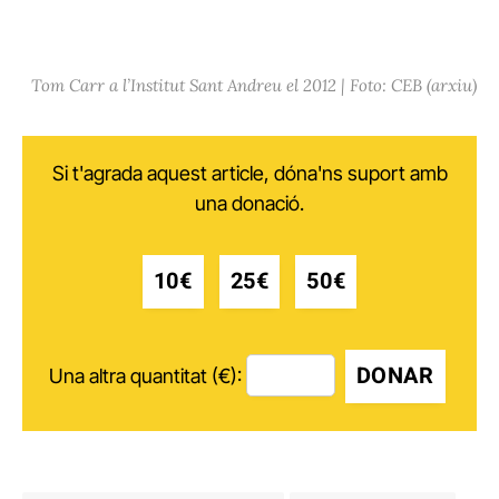
Tom Carr a l’Institut Sant Andreu el 2012 | Foto: CEB (arxiu)
Si t'agrada aquest article, dóna'ns suport amb
una donació.
10€
25€
50€
DONAR
Una altra quantitat (€):