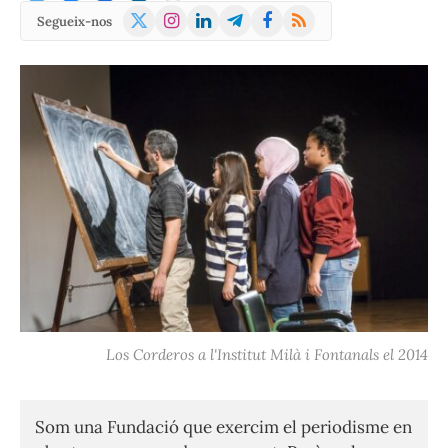
X
Instagram
LinkedIn
Telegram
Facebook
RSS
Segueix-nos
(Twitter)
Los Corderos a l'Institut Milà i Fontanals el 2014
Som una Fundació que exercim el periodisme en