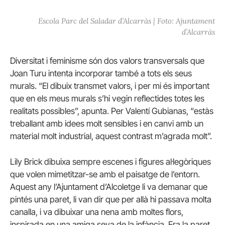
Escola Parc del Saladar d’Alcarràs | Foto: Ajuntament
d’Alcarràs
Diversitat i feminisme són dos valors transversals que
Joan Turu intenta incorporar també a tots els seus
murals. “El dibuix transmet valors, i per mi és important
que en els meus murals s’hi vegin reflectides totes les
realitats possibles”, apunta. Per Valentí Gubianas, “estàs
treballant amb idees molt sensibles i en canvi amb un
material molt industrial, aquest contrast m’agrada molt”.
Lily Brick dibuixa sempre escenes i figures al·legòriques
que volen mimetitzar-se amb el paisatge de l’entorn.
Aquest any l’Ajuntament d’Alcoletge li va demanar que
pintés una paret, li van dir que per allà hi passava molta
canalla, i va dibuixar una nena amb moltes flors,
inspirada en una amiga seva de la infància. Era la paret