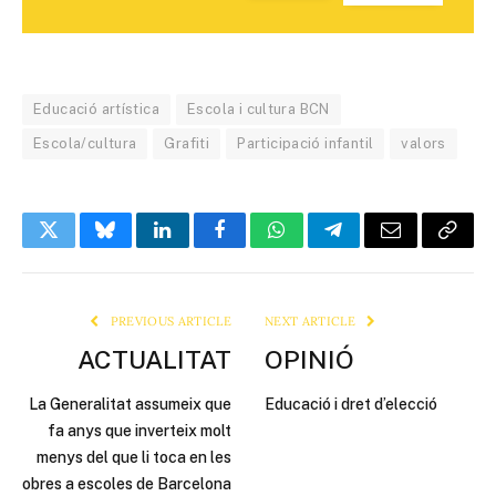
Educació artística
Escola i cultura BCN
Escola/cultura
Grafiti
Participació infantil
valors
Twitter
Bluesky
LinkedIn
Facebook
WhatsApp
Telegram
Email
Copy
Link
PREVIOUS ARTICLE
NEXT ARTICLE
ACTUALITAT
OPINIÓ
La Generalitat assumeix que
Educació i dret d’elecció
fa anys que inverteix molt
menys del que li toca en les
obres a escoles de Barcelona