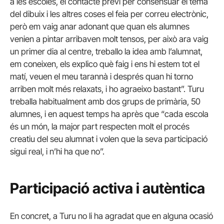
a les escoles, el contacte previ per consensuar el tema
del dibuix i les altres coses el feia per correu electrònic,
però em vaig anar adonant que quan els alumnes
venien a pintar arribaven molt tensos, per això ara vaig
un primer dia al centre, treballo la idea amb l’alumnat,
em coneixen, els explico què faig i ens hi estem tot el
matí, veuen el meu tarannà i després quan hi torno
arriben molt més relaxats, i ho agraeixo bastant”. Turu
treballa habitualment amb dos grups de primària, 50
alumnes, i en aquest temps ha après que “cada escola
és un món, la major part respecten molt el procés
creatiu del seu alumnat i volen que la seva participació
sigui real, i n’hi ha que no”.
Participació activa i autèntica
En concret, a Turu no li ha agradat que en alguna ocasió