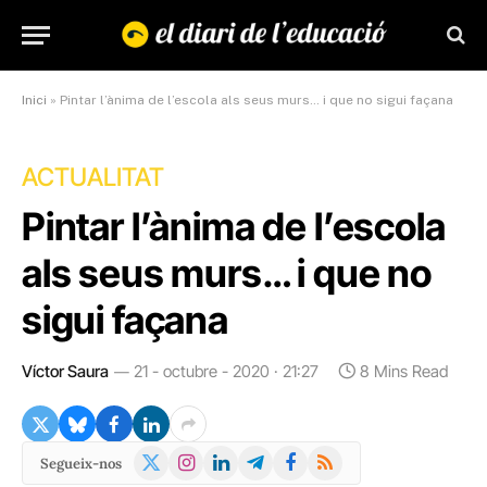
Inici
»
Pintar l’ànima de l’escola als seus murs… i que no sigui façana
ACTUALITAT
Pintar l’ànima de l’escola
als seus murs… i que no
sigui façana
Víctor Saura
21 - octubre - 2020 · 21:27
8 Mins Read
X
Instagram
LinkedIn
Telegram
Facebook
RSS
Segueix-nos
(Twitter)