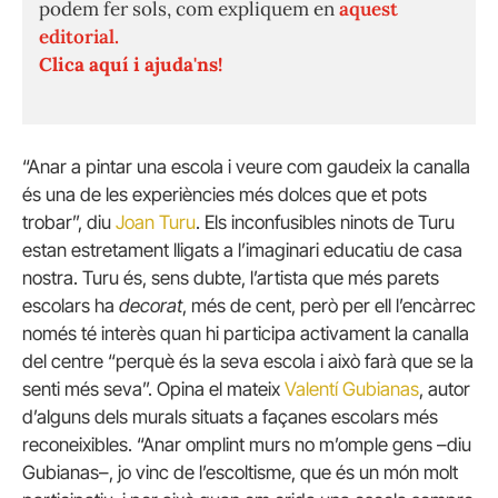
podem fer sols, com expliquem en
aquest
editorial.
Clica aquí i ajuda'ns!
“Anar a pintar una escola i veure com gaudeix la canalla
és una de les experiències més dolces que et pots
trobar”, diu
Joan Turu
. Els inconfusibles ninots de Turu
estan estretament lligats a l’imaginari educatiu de casa
nostra. Turu és, sens dubte, l’artista que més parets
escolars ha
decorat
, més de cent, però per ell l’encàrrec
només té interès quan hi participa activament la canalla
del centre “perquè és la seva escola i això farà que se la
senti més seva”. Opina el mateix
Valentí Gubianas
, autor
d’alguns dels murals situats a façanes escolars més
reconeixibles. “Anar omplint murs no m’omple gens –diu
Gubianas–, jo vinc de l’escoltisme, que és un món molt