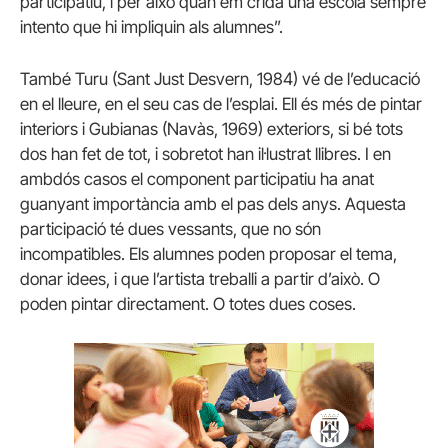
participatiu, i per això quan em crida una escola sempre
intento que hi impliquin als alumnes”.
També Turu (Sant Just Desvern, 1984) vé de l’educació
en el lleure, en el seu cas de l’esplai. Ell és més de pintar
interiors i Gubianas (Navàs, 1969) exteriors, si bé tots
dos han fet de tot, i sobretot han il·lustrat llibres. I en
ambdós casos el component participatiu ha anat
guanyant importància amb el pas dels anys. Aquesta
participació té dues vessants, que no són
incompatibles. Els alumnes poden proposar el tema,
donar idees, i que l’artista treballi a partir d’això. O
poden pintar directament. O totes dues coses.