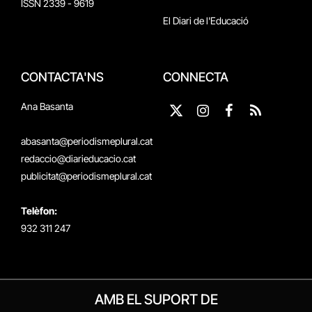
ISSN 2339 - 9619
El Diari de l'Educació
CONTACTA'NS
CONNECTA
Ana Basanta
X
Instagram
Facebook
RSS
(Twitter)
abasanta@periodismeplural.cat
redaccio@diarieducacio.cat
publicitat@periodismeplural.cat
Telèfon:
932 311 247
AMB EL SUPORT DE