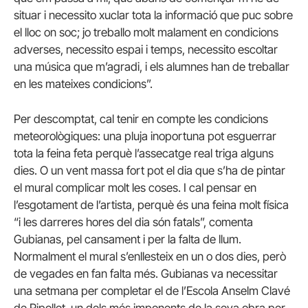
situar i necessito xuclar tota la informació que puc sobre
el lloc on soc; jo treballo molt malament en condicions
adverses, necessito espai i temps, necessito escoltar
una música que m’agradi, i els alumnes han de treballar
en les mateixes condicions”.
Per descomptat, cal tenir en compte les condicions
meteorològiques: una pluja inoportuna pot esguerrar
tota la feina feta perquè l’assecatge real triga alguns
dies. O un vent massa fort pot el dia que s’ha de pintar
el mural complicar molt les coses. I cal pensar en
l’esgotament de l’artista, perquè és una feina molt física
“i les darreres hores del dia són fatals”, comenta
Gubianas, pel cansament i per la falta de llum.
Normalment el mural s’enllesteix en un o dos dies, però
de vegades en fan falta més. Gubianas va necessitar
una setmana per completar el de l’Escola Anselm Clavé
de Ripollet, un dels més imponents de la seva obra per