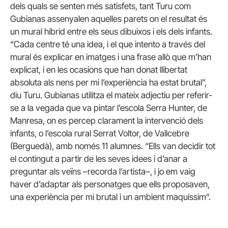
dels quals se senten més satisfets, tant Turu com
Gubianas assenyalen aquelles parets on el resultat és
un mural híbrid entre els seus dibuixos i els dels infants.
“Cada centre té una idea, i el que intento a través del
mural és explicar en imatges i una frase allò que m’han
explicat, i en les ocasions que han donat llibertat
absoluta als nens per mi l’experiència ha estat brutal”,
diu Turu. Gubianas utilitza el mateix adjectiu per referir-
se a la vegada que va pintar l’escola Serra Hunter, de
Manresa, on es percep clarament la intervenció dels
infants, o l’escola rural Serrat Voltor, de Vallcebre
(Berguedà), amb només 11 alumnes. “Ells van decidir tot
el contingut a partir de les seves idees i d’anar a
preguntar als veïns –recorda l’artista–, i jo em vaig
haver d’adaptar als personatges que ells proposaven,
una experiència per mi brutal i un ambient maquíssim”.