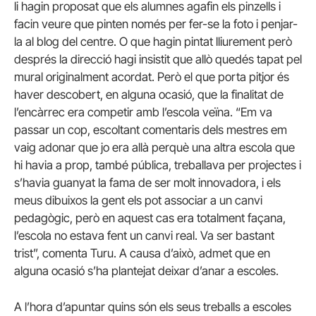
li hagin proposat que els alumnes agafin els pinzells i
facin veure que pinten només per fer-se la foto i penjar-
la al blog del centre. O que hagin pintat lliurement però
després la direcció hagi insistit que allò quedés tapat pel
mural originalment acordat. Però el que porta pitjor és
haver descobert, en alguna ocasió, que la finalitat de
l’encàrrec era competir amb l’escola veïna. “Em va
passar un cop, escoltant comentaris dels mestres em
vaig adonar que jo era allà perquè una altra escola que
hi havia a prop, també pública, treballava per projectes i
s’havia guanyat la fama de ser molt innovadora, i els
meus dibuixos la gent els pot associar a un canvi
pedagògic, però en aquest cas era totalment façana,
l’escola no estava fent un canvi real. Va ser bastant
trist”, comenta Turu. A causa d’això, admet que en
alguna ocasió s’ha plantejat deixar d’anar a escoles.
A l’hora d’apuntar quins són els seus treballs a escoles