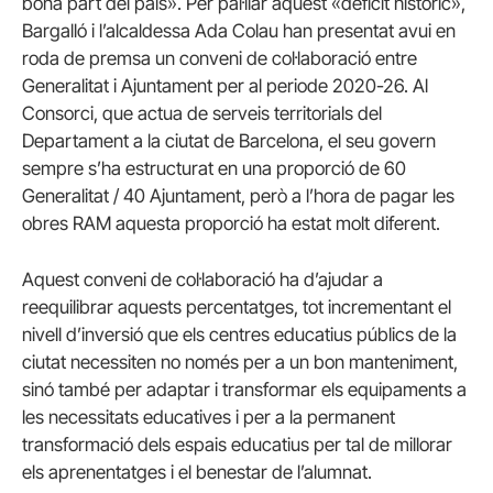
bona part del país». Per pal·liar aquest «dèficit històric»,
Bargalló i l’alcaldessa Ada Colau han presentat avui en
roda de premsa un conveni de col·laboració entre
Generalitat i Ajuntament per al periode 2020-26. Al
Consorci, que actua de serveis territorials del
Departament a la ciutat de Barcelona, el seu govern
sempre s’ha estructurat en una proporció de 60
Generalitat / 40 Ajuntament, però a l’hora de pagar les
obres RAM aquesta proporció ha estat molt diferent.
Aquest conveni de col·laboració ha d’ajudar a
reequilibrar aquests percentatges, tot incrementant el
nivell d’inversió que els centres educatius públics de la
ciutat necessiten no només per a un bon manteniment,
sinó també per adaptar i transformar els equipaments a
les necessitats educatives i per a la permanent
transformació dels espais educatius per tal de millorar
els aprenentatges i el benestar de l’alumnat.