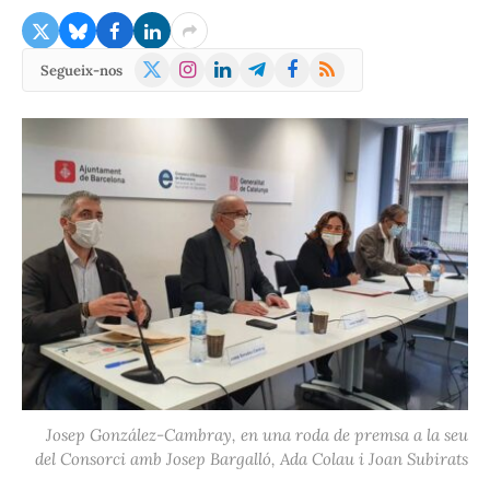
X
Instagram
LinkedIn
Telegram
Facebook
RSS
Segueix-nos
(Twitter)
Josep González-Cambray, en una roda de premsa a la seu
del Consorci amb Josep Bargalló, Ada Colau i Joan Subirats