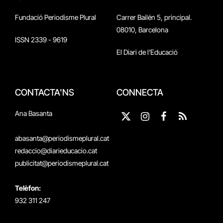
Fundació Periodisme Plural
Carrer Bailén 5, principal.
08010, Barcelona
ISSN 2339 - 9619
El Diari de l'Educació
CONTACTA'NS
CONNECTA
Ana Basanta
X
Instagram
Facebook
RSS
(Twitter)
abasanta@periodismeplural.cat
redaccio@diarieducacio.cat
publicitat@periodismeplural.cat
Telèfon:
932 311 247