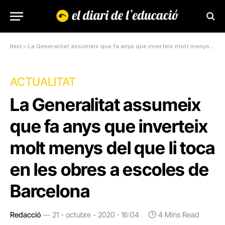
Inici
»
La Generalitat assumeix que fa anys que inverteix molt menys del que li toca en les obres a escoles de Barcelona
ACTUALITAT
La Generalitat assumeix
que fa anys que inverteix
molt menys del que li toca
en les obres a escoles de
Barcelona
Redacció
21 - octubre - 2020 · 16:04
4 Mins Read