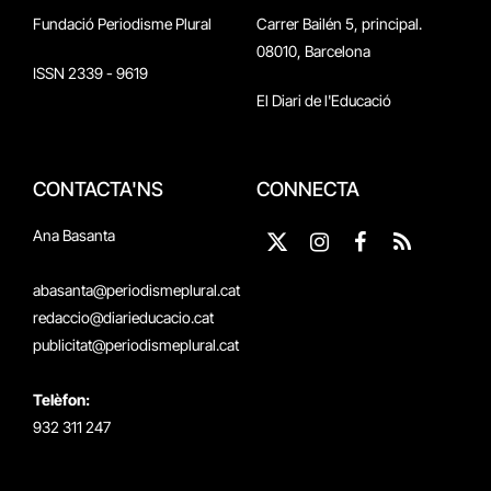
Fundació Periodisme Plural
Carrer Bailén 5, principal.
08010, Barcelona
ISSN 2339 - 9619
El Diari de l'Educació
CONTACTA'NS
CONNECTA
Ana Basanta
X
Instagram
Facebook
RSS
(Twitter)
abasanta@periodismeplural.cat
redaccio@diarieducacio.cat
publicitat@periodismeplural.cat
Telèfon:
932 311 247