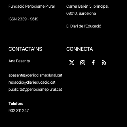
Fundació Periodisme Plural
Carrer Bailén 5, principal.
08010, Barcelona
ISSN 2339 - 9619
El Diari de l'Educació
CONTACTA'NS
CONNECTA
Ana Basanta
X
Instagram
Facebook
RSS
(Twitter)
abasanta@periodismeplural.cat
redaccio@diarieducacio.cat
publicitat@periodismeplural.cat
Telèfon:
932 311 247