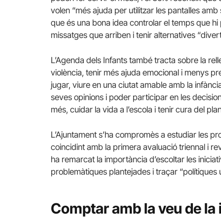
volen “més ajuda per utilitzar les pantalles amb
que és una bona idea controlar el temps que hi p
missatges que arriben i tenir alternatives “divert
L’Agenda dels Infants també tracta sobre la rell
violència, tenir més ajuda emocional i menys pr
jugar, viure en una ciutat amable amb la infància 
seves opinions i poder participar en les decisi
més, cuidar la vida a l’escola i tenir cura del pla
L’Ajuntament s’ha compromès a estudiar les pro
coincidint amb la primera avaluació triennal i r
ha remarcat la importància d’escoltar les iniciat
problemàtiques plantejades i traçar “polítiques út
Comptar amb la veu de la 