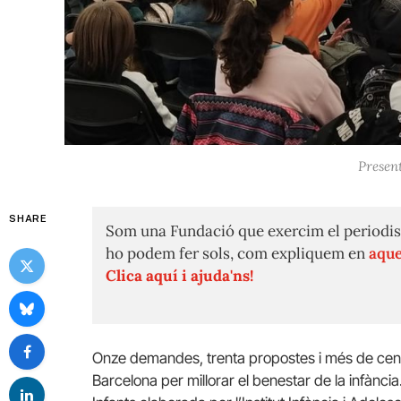
Present
SHARE
Som una Fundació que exercim el periodis
ho podem fer sols, com expliquem en
aque
Clica aquí i ajuda'ns!
Onze demandes, trenta propostes i més de cent 
Barcelona per millorar el benestar de la infànci