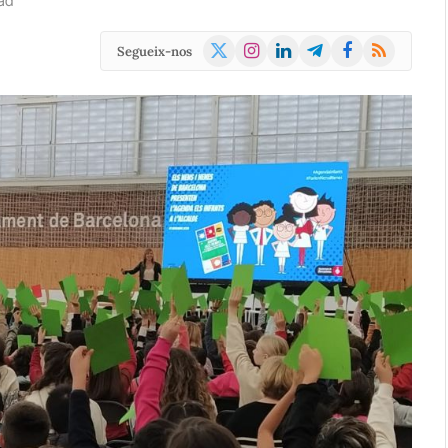
ad
X
Instagram
LinkedIn
Telegram
Facebook
RSS
Segueix-nos
(Twitter)