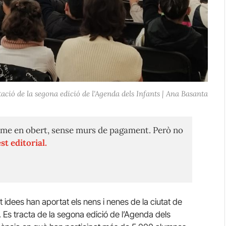
ació de la segona edició de l'Agenda dels Infants | Ana Basanta
me en obert, sense murs de pagament. Però no
st editorial.
idees han aportat els nens i nenes de la ciutat de
a. Es tracta de la segona edició de l’Agenda dels