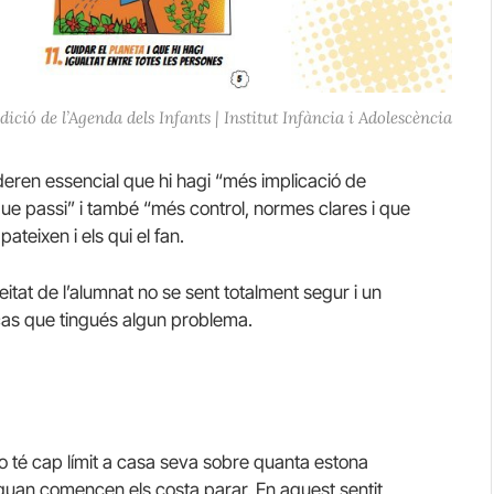
ció de l’Agenda dels Infants | Institut Infància i Adolescència
ideren essencial que hi hagi “més implicació de
 que passi” i també “més control, normes clares i que
pateixen i els qui el fan.
itat de l’alumnat no se sent totalment segur i un
cas que tingués algun problema.
no té cap límit a casa seva sobre quanta estona
 quan comencen els costa parar. En aquest sentit,