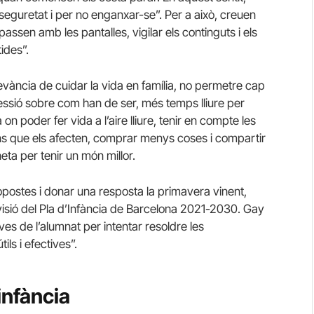
 seguretat i per no enganxar-se”. Per a això, creuen
assen amb les pantalles, vigilar els continguts i els
ides”.
evància de cuidar la vida en família, no permetre cap
essió sobre com han de ser, més temps lliure per
on poder fer vida a l’aire lliure, tenir en compte les
ons que els afecten, comprar menys coses i compartir
neta per tenir un món millor.
postes i donar una resposta la primavera vinent,
evisió del Pla d’Infància de Barcelona 2021-2030. Gay
ives de l’alumnat per intentar resoldre les
ils i efectives”.
infància