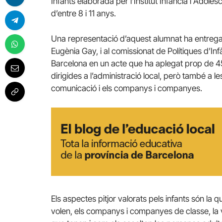
Infants elaborada per l’Institut Infància i Ado
d’entre 8 i 11 anys.
Una representació d’aquest alumnat ha entregat
Eugènia Gay, i al comissionat de Polítiques d’In
Barcelona en un acte que ha aplegat prop de 45
dirigides a l’administració local, però també a les
comunicació i els companys i companyes.
Els aspectes pitjor valorats pels infants són la q
volen, els companys i companyes de classe, la vid