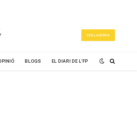
COL·LABORA
OPINIÓ
BLOGS
EL DIARI DE L’FP