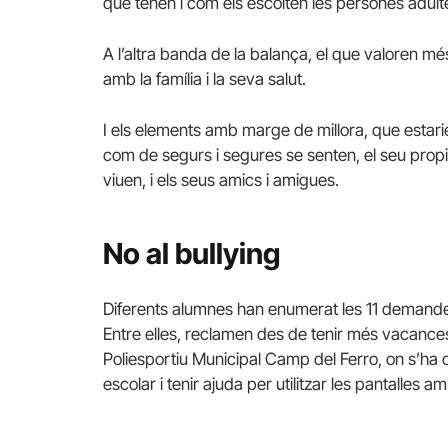
que tenen i com els escolten les persones adult
A l’altra banda de la balança, el que valoren m
amb la família i la seva salut.
I els elements amb marge de millora, que estarien 
com de segurs i segures se senten, el seu propi
viuen, i els seus amics i amigues.
No al bullying
Diferents alumnes han enumerat les 11 demandes
Entre elles, reclamen des de tenir més vacances
Poliesportiu Municipal Camp del Ferro, on s’ha c
escolar i tenir ajuda per utilitzar les pantalles 