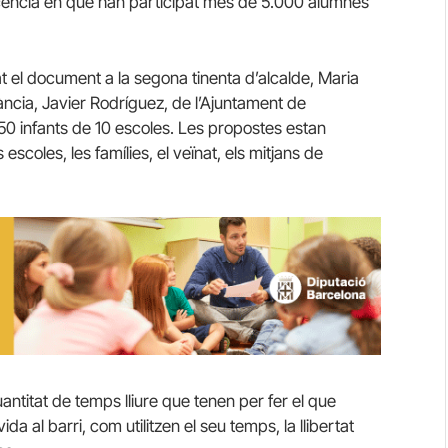
lescència en què han participat més de 5.000 alumnes
 el document a la segona tinenta d’alcalde, Maria
fància, Javier Rodríguez, de l’Ajuntament de
0 infants de 10 escoles. Les propostes estan
 escoles, les famílies, el veïnat, els mitjans de
uantitat de temps lliure que tenen per fer el que
a al barri, com utilitzen el seu temps, la llibertat