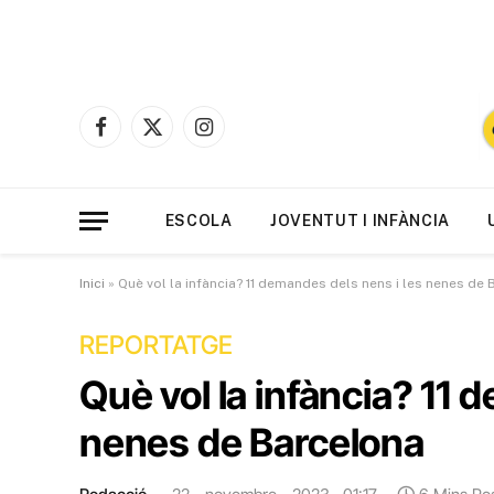
Facebook
X
Instagram
(Twitter)
ESCOLA
JOVENTUT I INFÀNCIA
Inici
»
Què vol la infància? 11 demandes dels nens i les nenes de
REPORTATGE
Què vol la infància? 11 
nenes de Barcelona