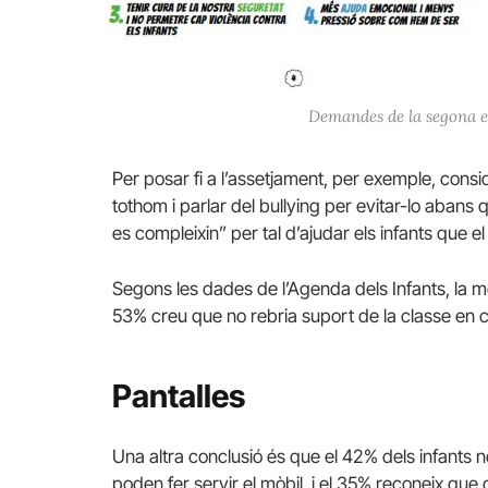
Demandes de la segona edi
Per posar fi a l’assetjament, per exemple, cons
tothom i parlar del bullying per evitar-lo abans
es compleixin” per tal d’ajudar els infants que el 
Segons les dades de l’Agenda dels Infants, la me
53% creu que no rebria suport de la classe en 
Pantalles
Una altra conclusió és que el 42% dels infants 
poden fer servir el mòbil, i el 35% reconeix que