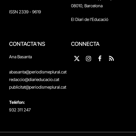
08010, Barcelona
ISSN 2339 - 9619
El Diari de l'Educació
CONTACTA'NS
CONNECTA
Ana Basanta
X
Instagram
Facebook
RSS
(Twitter)
abasanta@periodismeplural.cat
redaccio@diarieducacio.cat
publicitat@periodismeplural.cat
Telèfon:
932 311 247