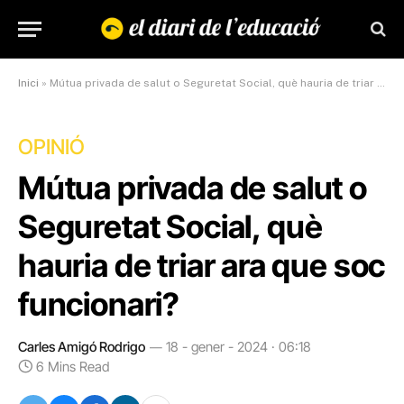
Inici
»
Mútua privada de salut o Seguretat Social, què hauria de triar ara que soc funcionari?
OPINIÓ
Mútua privada de salut o
Seguretat Social, què
hauria de triar ara que soc
funcionari?
Carles Amigó Rodrigo
18 - gener - 2024 · 06:18
6 Mins Read