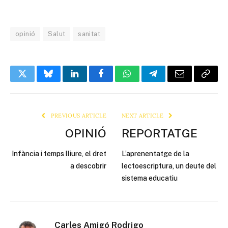
opinió
Salut
sanitat
Twitter
Bluesky
LinkedIn
Facebook
WhatsApp
Telegram
Email
Copy
Link
PREVIOUS ARTICLE
NEXT ARTICLE
OPINIÓ
REPORTATGE
Infància i temps lliure, el dret
L’aprenentatge de la
a descobrir
lectoescriptura, un deute del
sistema educatiu
Carles Amigó Rodrigo