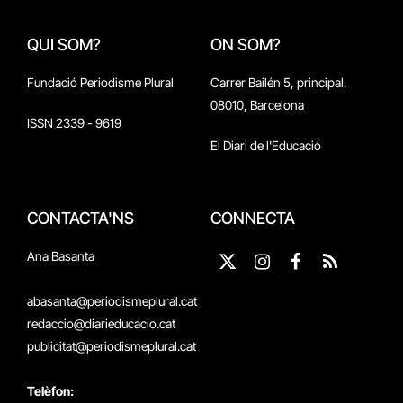
QUI SOM?
ON SOM?
Fundació Periodisme Plural
Carrer Bailén 5, principal.
08010, Barcelona
ISSN 2339 - 9619
El Diari de l'Educació
CONTACTA'NS
CONNECTA
Ana Basanta
X
Instagram
Facebook
RSS
(Twitter)
abasanta@periodismeplural.cat
redaccio@diarieducacio.cat
publicitat@periodismeplural.cat
Telèfon: