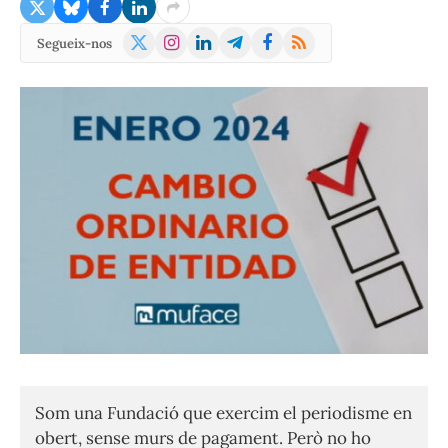
X
Instagram
LinkedIn
Telegram
Facebook
RSS
Segueix-nos
(Twitter)
Som una Fundació que exercim el periodisme en
obert, sense murs de pagament. Però no ho