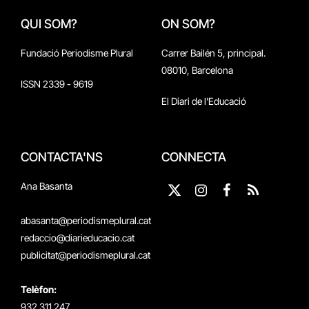
QUI SOM?
ON SOM?
Fundació Periodisme Plural
Carrer Bailén 5, principal.
08010, Barcelona
ISSN 2339 - 9619
El Diari de l'Educació
CONTACTA'NS
CONNECTA
Ana Basanta
X
Instagram
Facebook
RSS
(Twitter)
abasanta@periodismeplural.cat
redaccio@diarieducacio.cat
publicitat@periodismeplural.cat
Telèfon:
932 311 247