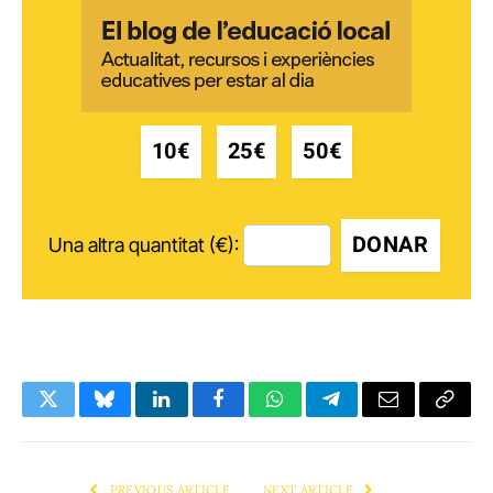
10€
25€
50€
DONAR
Una altra quantitat (€):
Twitter
Bluesky
LinkedIn
Facebook
WhatsApp
Telegram
Email
Copy
Link
PREVIOUS ARTICLE
NEXT ARTICLE