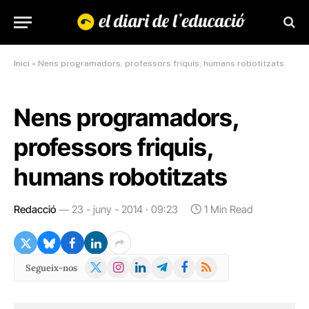
Inici
»
Nens programadors, professors friquis, humans robotitzats
Nens programadors,
professors friquis,
humans robotitzats
Redacció
23 - juny - 2014 · 09:23
1 Min Read
X
Instagram
LinkedIn
Telegram
Facebook
RSS
Segueix-nos
(Twitter)