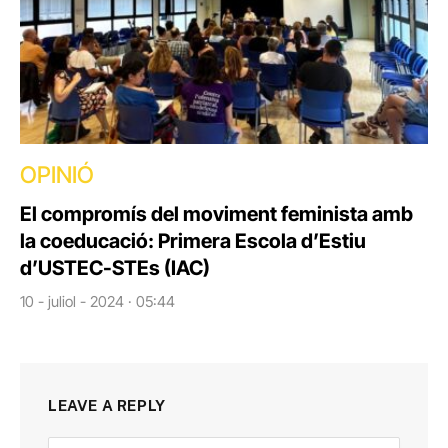
OPINIÓ
El compromís del moviment feminista amb
la coeducació: Primera Escola d’Estiu
d’USTEC-STEs (IAC)
10 - juliol - 2024 · 05:44
LEAVE A REPLY