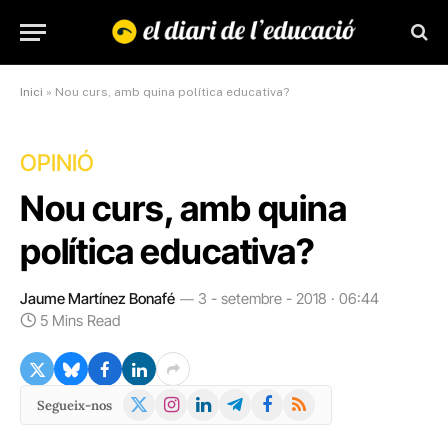
Inici
»
Nou curs, amb quina política educativa?
OPINIÓ
Nou curs, amb quina
política educativa?
Jaume Martínez Bonafé
3 - setembre - 2018 · 06:44
5 Mins Read
X
Instagram
LinkedIn
Telegram
Facebook
RSS
Segueix-nos
(Twitter)