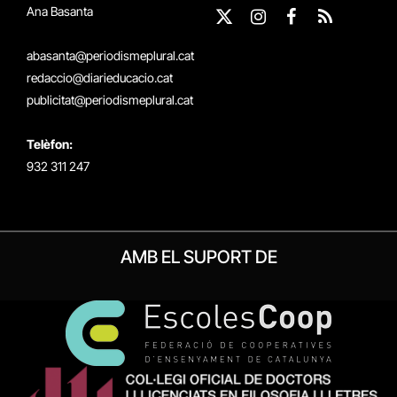
Ana Basanta
X
Instagram
Facebook
RSS
(Twitter)
abasanta@periodismeplural.cat
redaccio@diarieducacio.cat
publicitat@periodismeplural.cat
Telèfon:
932 311 247
AMB EL SUPORT DE