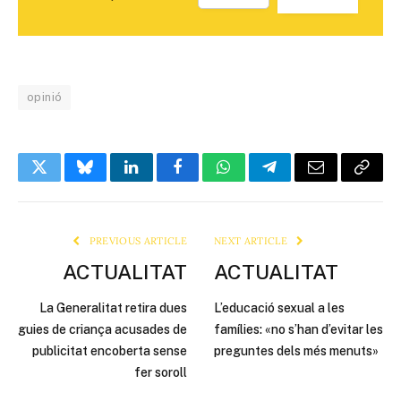
opinió
Twitter
Bluesky
LinkedIn
Facebook
WhatsApp
Telegram
Email
Copy
Link
PREVIOUS ARTICLE
NEXT ARTICLE
ACTUALITAT
ACTUALITAT
La Generalitat retira dues
L’educació sexual a les
guies de criança acusades de
famílies: «no s’han d’evitar les
publicitat encoberta sense
preguntes dels més menuts»
fer soroll