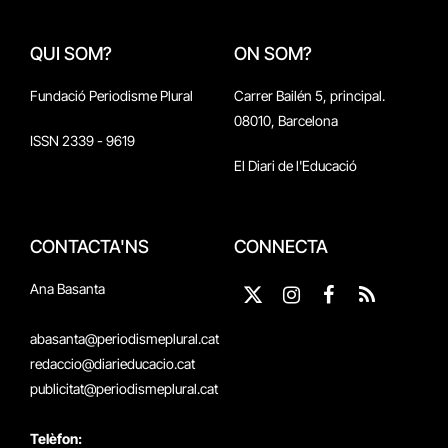
QUI SOM?
ON SOM?
Fundació Periodisme Plural
Carrer Bailén 5, principal.
08010, Barcelona
ISSN 2339 - 9619
El Diari de l'Educació
CONTACTA'NS
CONNECTA
Ana Basanta
X
Instagram
Facebook
RSS
(Twitter)
abasanta@periodismeplural.cat
redaccio@diarieducacio.cat
publicitat@periodismeplural.cat
Telèfon: