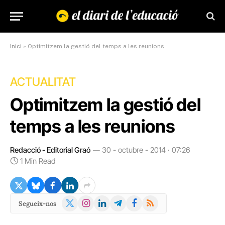
Inici
»
Optimitzem la gestió del temps a les reunions
ACTUALITAT
Optimitzem la gestió del
temps a les reunions
Redacció - Editorial Graó
30 - octubre - 2014 · 07:26
1 Min Read
X
Instagram
LinkedIn
Telegram
Facebook
RSS
Segueix-nos
(Twitter)