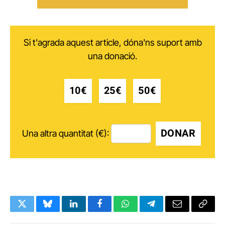
Si t'agrada aquest article, dóna'ns suport amb
una donació.
10€
25€
50€
DONAR
Una altra quantitat (€):
Twitter
Bluesky
LinkedIn
Facebook
WhatsApp
Telegram
Email
Copy