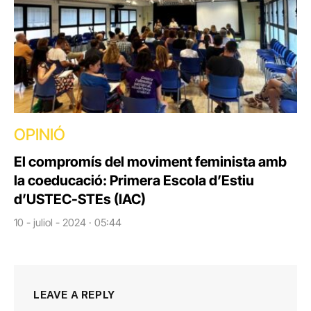
OPINIÓ
El compromís del moviment feminista amb
la coeducació: Primera Escola d’Estiu
d’USTEC-STEs (IAC)
10 - juliol - 2024 · 05:44
LEAVE A REPLY