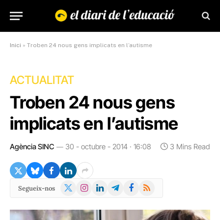
Inici
»
Troben 24 nous gens implicats en l’autisme
ACTUALITAT
Troben 24 nous gens
implicats en l’autisme
Agència SINC
30 - octubre - 2014 · 16:08
3 Mins Read
X
Instagram
LinkedIn
Telegram
Facebook
RSS
Segueix-nos
(Twitter)