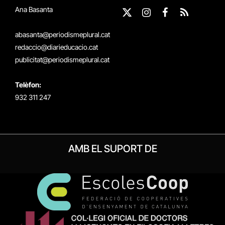
Ana Basanta
X
Instagram
Facebook
RSS
(Twitter)
abasanta@periodismeplural.cat
redaccio@diarieducacio.cat
publicitat@periodismeplural.cat
Telèfon:
932 311 247
AMB EL SUPORT DE