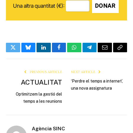
DONAR
Una altra quantitat (€):
Twitter
Bluesky
LinkedIn
Facebook
WhatsApp
Telegram
Email
Copy
Link
PREVIOUS ARTICLE
NEXT ARTICLE
ACTUALITAT
‘Perdre el temps a internet’,
una nova assignatura
Optimitzem la gestió del
temps a les reunions
Agència SINC