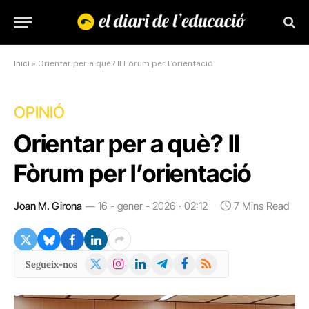
Inici
»
Orientar per a què? II Fòrum per l’orientació
OPINIÓ
Orientar per a què? II
Fòrum per l’orientació
Joan M. Girona
16 - gener - 2026 · 02:12
7 Mins Read
X
Instagram
LinkedIn
Telegram
Facebook
RSS
Segueix-nos
(Twitter)