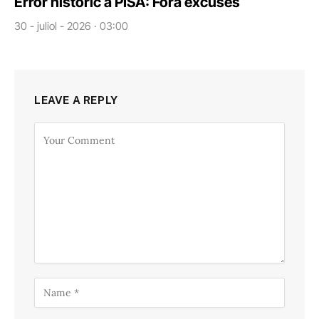
Error històric a PISA: Fora excuses
30 - juliol - 2026 · 03:00
LEAVE A REPLY