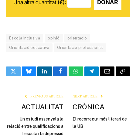
DONAR
Una altra quantitat (€):
Escola inclusiva
opinió
orientació
Orientació educativa
Orientació professional
Twitter
Bluesky
LinkedIn
Facebook
WhatsApp
Telegram
Email
Copy
Link
PREVIOUS ARTICLE
NEXT ARTICLE
ACTUALITAT
CRÒNICA
Un estudi assenyala la
El recorregut més literari de
relació entre qualificacions a
la UB
l’escola i la depressió