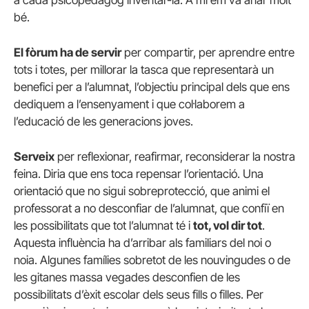
a cada psicopedagog inventar-la. A mi em va anar molt
bé.
El fòrum ha de servir
per compartir, per aprendre entre
tots i totes, per millorar la tasca que representarà un
benefici per a l’alumnat, l’objectiu principal dels que ens
dediquem a l’ensenyament i que col·laborem a
l’educació de les generacions joves.
Serveix
per reflexionar, reafirmar, reconsiderar la nostra
feina. Diria que ens toca repensar l’orientació. Una
orientació que no sigui sobreprotecció, que animi el
professorat a no desconfiar de l’alumnat, que confiï en
les possibilitats que tot l’alumnat té i
tot, vol dir tot
.
Aquesta influència ha d’arribar als familiars del noi o
noia. Algunes famílies sobretot de les nouvingudes o de
les gitanes massa vegades desconfien de les
possibilitats d’èxit escolar dels seus fills o filles. Per