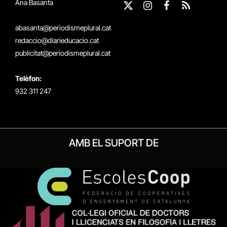
Ana Basanta
X
Instagram
Facebook
RSS
(Twitter)
abasanta@periodismeplural.cat
redaccio@diarieducacio.cat
publicitat@periodismeplural.cat
Telèfon:
932 311 247
AMB EL SUPORT DE