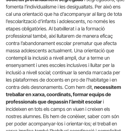
fomenta l’individualisme i les desigualtats. Per això ens
cal una orientació que ha d’acompanyar al llarg de tota
l’escolarització d’infants i adolescents, no només les
etapes obligatòries. Al batxillerat i a la formació
professional també, així lluitarem de manera eficaç
contra l’abandonament escolar prematur que afecta
massa adolescents actualment. Una orientació que
contempli la inclusió a nivell ampli, dur a terme un
ensenyament i unes escoles inclusives i lluitar per la
inclusió a nivell social; continuar la senda marcada per
les plataformes de docents en pro de l’habitatge i en
contra dels desnonaments. Com hem dit,
necessitem
treballar en xarxa, coordinats, formar equips de
professionals que depassin l’àmbit escolar
i
incideixen en tots els camps on viuen i creixen els
nostres alumnes. Els hem de conèixer, saber com són
per poder acompanyar-los i orientar-los; el treball en
xarxa implica també l’habitual coordinació i complicitat