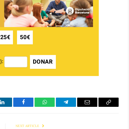
25€
50€
DONAR
):
LinkedIn
Facebook
WhatsApp
Telegram
Email
Copy
Link
NEXT ARTICLE