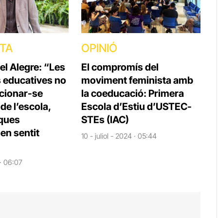
STA
OPINIÓ
el Alegre: “Les
El compromís del
s educatives no
moviment feminista amb
cionar-se
la coeducació: Primera
e l’escola,
Escola d’Estiu d’USTEC-
iques
STEs (IAC)
en sentit
10 - juliol - 2024 · 05:44
 · 06:07