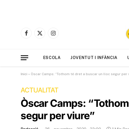
Facebook
X
Instagram
(Twitter)
ESCOLA
JOVENTUT I INFÀNCIA
Inici
»
Òscar Camps: “Tothom té dret a buscar un lloc segur per v
ACTUALITAT
Òscar Camps: “Tothom t
segur per viure”