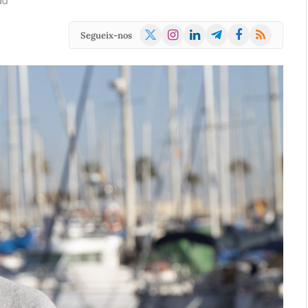
ad
X
Instagram
LinkedIn
Telegram
Facebook
RSS
Segueix-nos
(Twitter)