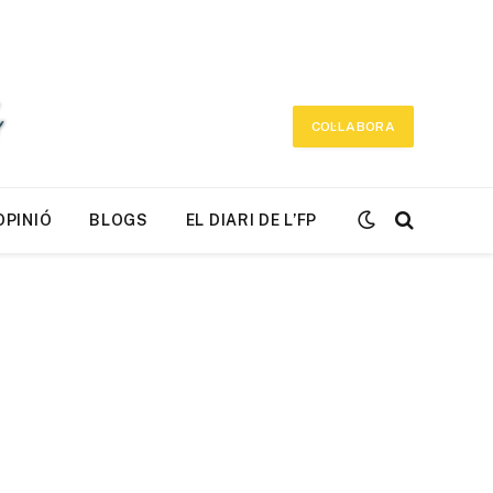
COL·LABORA
OPINIÓ
BLOGS
EL DIARI DE L’FP