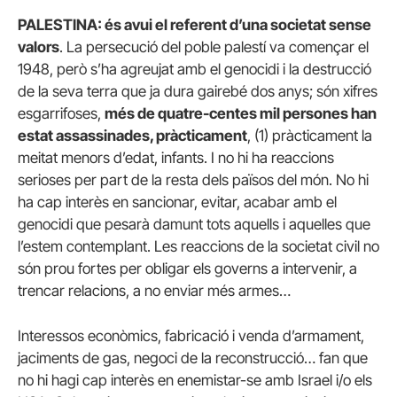
PALESTINA: és avui el referent d’una societat sense
valors
. La persecució del poble palestí va començar el
1948, però s’ha agreujat amb el genocidi i la destrucció
de la seva terra que ja dura gairebé dos anys; són xifres
esgarrifoses,
més de quatre-centes mil persones han
estat assassinades, pràcticament
, (1) pràcticament la
meitat menors d’edat, infants. I no hi ha reaccions
serioses per part de la resta dels països del món. No hi
ha cap interès en sancionar, evitar, acabar amb el
genocidi que pesarà damunt tots aquells i aquelles que
l’estem contemplant. Les reaccions de la societat civil no
són prou fortes per obligar els governs a intervenir, a
trencar relacions, a no enviar més armes…
Interessos econòmics, fabricació i venda d’armament,
jaciments de gas, negoci de la reconstrucció… fan que
no hi hagi cap interès en enemistar-se amb Israel i/o els