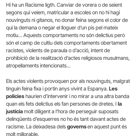
Hi ha un Racisme ligth. Canviar de vorera o de seient
segons qui veiem, matricular a escoles on no hi hagi
nouvinguts ni gitanos, no donar feina segons el color de
qui la demana o negar el lloguer d’un pis pel mateix
motiu… Aquests comportaments no són delictius però
són el camp de cultiu dels comportaments obertament
racistes, violents de paraula o d’acció, intent de
prohibició de la realització d’actes religiosos musulmans,
atropellaments intencionats…
Els actes violents provoquen por als nouvinguts, malgrat
tinguin feina fixa i portin anys vivint a Espanya.
Les
policies
haurien d’intervenir i no mirar a una altra banda
quan els fets delictius els fan persones de dretes. I
la
justícia
molt diligent a l’hora de perseguir suposats
delinqüents d’esquerres no ho és tant davant actes de
racisme. La deixadesa dels
governs
en aquest punt és
molt millorable.