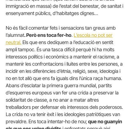
immigració en massa) de l’estat del benestar, de sanitat i
ensenyament públics, d’habitatges dignes…
No és fàcil comentar fets i sensacions tan greus amb
l’alumnat
. Però ens toca fer-ho
.
L’escola no pot ser
neutral.
Els que ens dediquem a l’educació en sentit
ampli tampoc. És una tasca difícil perquè hi ha molts
interessos polítics i econòmics a mantenir el racisme, a
mantenir les confrontacions i lluites entre les persones, a
incidir en les diferències d’ètnia, religió, sexe, ideologia i
no en tot allò que ens fa iguals dins l’única raça humana.
Abans d’esclatar la primera guerra mundial, partits
d’esquerres europeus van fer una crida a preservar la
solidaritat de classe, a no anar a matar altres
treballadors per defensar els interessos dels poderosos.
La crida no va tenir èxit i les ideologies patriòtiques van
prevaldre. Ens toca intentar-ho de nou;
que no guanyin
els que ens volen dividits
i enfrontats perquè així