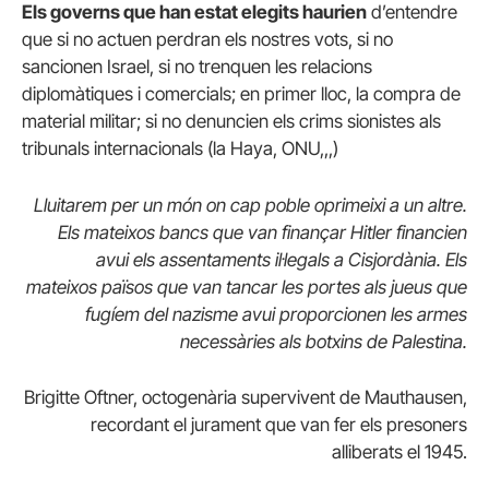
Els governs que han estat elegits haurien
d’entendre
que si no actuen perdran els nostres vots, si no
sancionen Israel, si no trenquen les relacions
diplomàtiques i comercials; en primer lloc, la compra de
material militar; si no denuncien els crims sionistes als
tribunals internacionals (la Haya, ONU,,,)
Lluitarem per un món on cap poble oprimeixi a un altre.
Els mateixos bancs que van finançar Hitler financien
avui els assentaments il·legals a Cisjordània. Els
mateixos països que van tancar les portes als jueus que
fugíem del nazisme avui proporcionen les armes
necessàries als botxins de Palestina.
Brigitte Oftner, octogenària supervivent de Mauthausen,
recordant el jurament que van fer els presoners
alliberats el 1945.