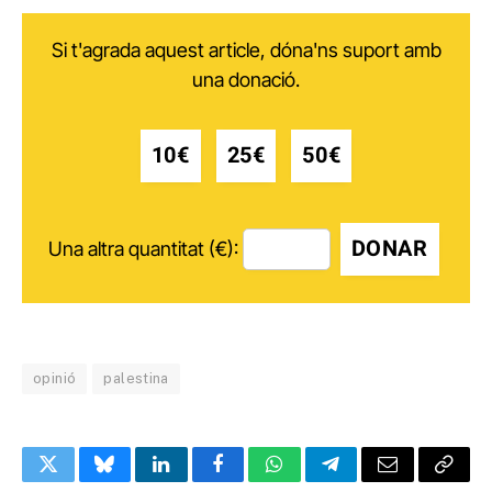
Si t'agrada aquest article, dóna'ns suport amb
una donació.
10€
25€
50€
DONAR
Una altra quantitat (€):
opinió
palestina
Twitter
Bluesky
LinkedIn
Facebook
WhatsApp
Telegram
Email
Copy