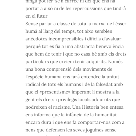
ningú pot fer-se’n càrrec ni del que ens ha
portat a això ni de les repercussions que tindrà
en el futur.
Sense parlar a classe de tota la marxa de l’ésser
humà al llarg del temps, tot això semblen
anècdotes incomprensibles i difícils d’avaluar
perquè tot es fia a una abstracta benevolència
que hem de tenir i que no casa bé amb els drets
particulars que creiem tenir adquirits. Només
una bona comprensió dels moviments de
l’espècie humana ens farà entendre la unitat
radical de tots els humans i de la falsedat amb
que el «presentisme» imperant li mostra a la
gent els drets i privilegis locals adquirits que
nodreixen el racisme. Una Història ben entesa
ens informa que la infància de la humanitat
encara dura i que ens fa comportar-nos com a
nens que defensen les seves joguines sense