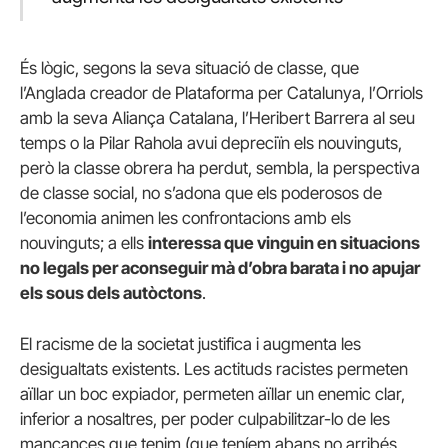
És lògic, segons la seva situació de classe, que
l’Anglada creador de Plataforma per Catalunya, l’Orriols
amb la seva Aliança Catalana, l’Heribert Barrera al seu
temps o la Pilar Rahola avui depreciïn els nouvinguts,
però la classe obrera ha perdut, sembla, la perspectiva
de classe social, no s’adona que els poderosos de
l’economia animen les confrontacions amb els
nouvinguts; a ells
interessa que vinguin en situacions
no legals per aconseguir mà d’obra barata i no apujar
els sous dels autòctons
.
El racisme de la societat justifica i augmenta les
desigualtats existents. Les actituds racistes permeten
aïllar un boc expiador, permeten aïllar un enemic clar,
inferior a nosaltres, per poder culpabilitzar-lo de les
mancances que tenim (que teníem abans no arribés