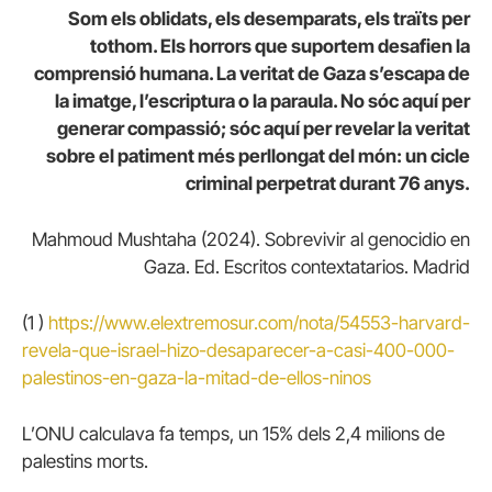
Som els oblidats, els desemparats, els traïts per
tothom. Els horrors que suportem desafien la
comprensió humana. La veritat de Gaza s’escapa de
la imatge, l’escriptura o la paraula. No sóc aquí per
generar compassió; sóc aquí per revelar la veritat
sobre el patiment més perllongat del món: un cicle
criminal perpetrat durant 76 anys.
Mahmoud Mushtaha (2024). Sobrevivir al genocidio en
Gaza. Ed. Escritos contextatarios. Madrid
(1 )
https://www.elextremosur.com/nota/54553-harvard-
revela-que-israel-hizo-desaparecer-a-casi-400-000-
palestinos-en-gaza-la-mitad-de-ellos-ninos
L’ONU calculava fa temps, un 15% dels 2,4 milions de
palestins morts.