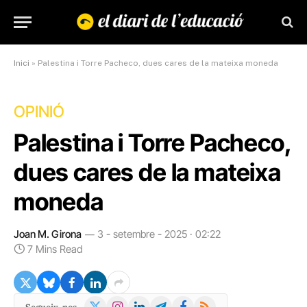
Inici
»
Palestina i Torre Pacheco, dues cares de la mateixa moneda
OPINIÓ
Palestina i Torre Pacheco,
dues cares de la mateixa
moneda
Joan M. Girona
3 - setembre - 2025 · 02:22
7 Mins Read
X
Instagram
LinkedIn
Telegram
Facebook
RSS