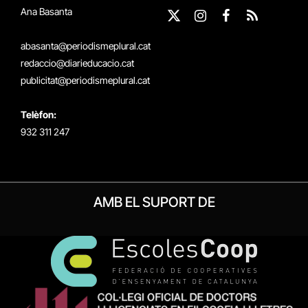
Ana Basanta
X
Instagram
Facebook
RSS
(Twitter)
abasanta@periodismeplural.cat
redaccio@diarieducacio.cat
publicitat@periodismeplural.cat
Telèfon:
932 311 247
AMB EL SUPORT DE