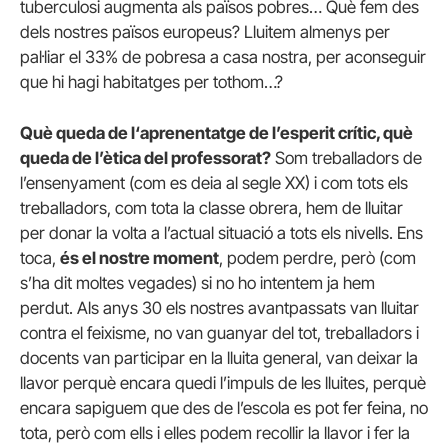
tuberculosi augmenta als països pobres… Què fem des
dels nostres països europeus? Lluitem almenys per
pal·liar el 33% de pobresa a casa nostra, per aconseguir
que hi hagi habitatges per tothom…?
Què queda de l‘aprenentatge de l’esperit crític, què
queda de l’ètica del professorat?
Som treballadors de
l’ensenyament (com es deia al segle XX) i com tots els
treballadors, com tota la classe obrera, hem de lluitar
per donar la volta a l’actual situació a tots els nivells. Ens
toca,
és el nostre moment
, podem perdre, però (com
s’ha dit moltes vegades) si no ho intentem ja hem
perdut. Als anys 30 els nostres avantpassats van lluitar
contra el feixisme, no van guanyar del tot, treballadors i
docents van participar en la lluita general, van deixar la
llavor perquè encara quedi l’impuls de les lluites, perquè
encara sapiguem que des de l’escola es pot fer feina, no
tota, però com ells i elles podem recollir la llavor i fer la