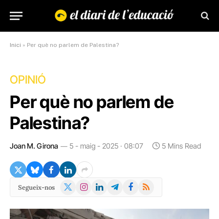
Inici
»
Per què no parlem de Palestina?
OPINIÓ
Per què no parlem de
Palestina?
Joan M. Girona
5 - maig - 2025 · 08:07
5 Mins Read
X
Instagram
LinkedIn
Telegram
Facebook
RSS
Segueix-nos
(Twitter)