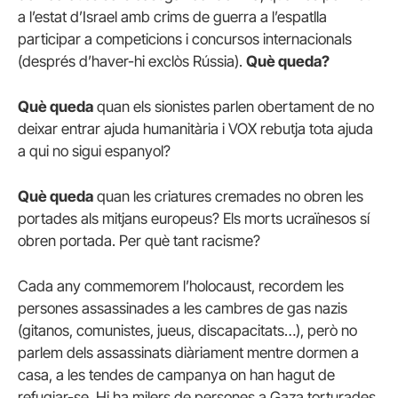
a l’estat d’Israel amb crims de guerra a l’espatlla
participar a competicions i concursos internacionals
(després d’haver-hi exclòs Rússia).
Què queda?
Què queda
quan els sionistes parlen obertament de no
deixar entrar ajuda humanitària i VOX rebutja tota ajuda
a qui no sigui espanyol?
Què queda
quan les criatures cremades no obren les
portades als mitjans europeus? Els morts ucraïnesos sí
obren portada. Per què tant racisme?
Cada any commemorem l’holocaust, recordem les
persones assassinades a les cambres de gas nazis
(gitanos, comunistes, jueus, discapacitats…), però no
parlem dels assassinats diàriament mentre dormen a
casa, a les tendes de campanya on han hagut de
refugiar-se. Hi ha milers de persones a Gaza torturades,