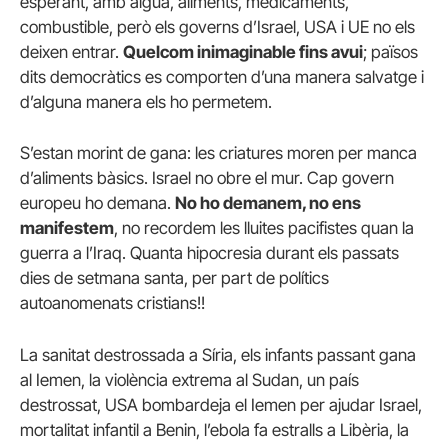
esperant, amb aigua, aliments, medicaments,
combustible, però els governs d’Israel, USA i UE no els
deixen entrar.
Quelcom inimaginable fins avui
; països
dits democràtics es comporten d’una manera salvatge i
d’alguna manera els ho permetem.
S’estan morint de gana: les criatures moren per manca
d’aliments bàsics. Israel no obre el mur. Cap govern
europeu ho demana.
No ho demanem, no ens
manifestem
, no recordem les lluites pacifistes quan la
guerra a l’Iraq. Quanta hipocresia durant els passats
dies de setmana santa, per part de polítics
autoanomenats cristians!!
La sanitat destrossada a Síria, els infants passant gana
al Iemen, la violència extrema al Sudan, un país
destrossat, USA bombardeja el Iemen per ajudar Israel,
mortalitat infantil a Benin, l’ebola fa estralls a Libèria, la