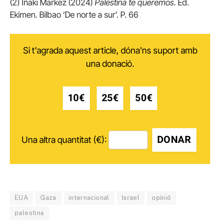
(2) Iñaki Markez (2024)
Palestina te queremos
. Ed.
Ekimen. Bilbao ‘De norte a sur’. P. 66
Si t'agrada aquest article, dóna'ns suport amb
una donació.
10€
25€
50€
DONAR
Una altra quantitat (€):
EUA
Gaza
internacional
Israel
opinió
palestina