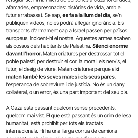
afamades, empresonades: històries de vida, amb el
futur arrabassat. Se sap,
es fa a la llum del dia
, se’n
publiquen vídeos, no es podrà al·legar ignorància. Els
transports d’armament cap a Israel passen per països
europeus, incloent-hi el nostre. Aquestes armes acaben
als cossos dels habitants de Palestina.
Silenci enorme
davant l’horror.
Maten criatures per destrossar tot el
poble palestí, per destruir el cor, la moral, els nervis, el
futur, el desig de viure. Maten criatures perquè així
maten també les seves mares i els seus pares
,
l’esperança de sobreviure i de justícia. No és un dany
col·lateral, o un error, és una part important del seu pla.
A Gaza està passant quelcom sense precedents,
quelcom mai vist. El que està passant és un crim de lesa
humanitat, està prohibit per tots els tractats
internacionals. Hi ha una llarga corrua de camions