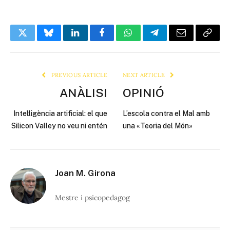
Twitter
Bluesky
LinkedIn
Facebook
WhatsApp
Telegram
Email
Copy
Link
PREVIOUS ARTICLE
NEXT ARTICLE
ANÀLISI
OPINIÓ
Intel·ligència artificial: el que
L’escola contra el Mal amb
Silicon Valley no veu ni entén
una «Teoria del Món»
Joan M. Girona
Mestre i psicopedagog