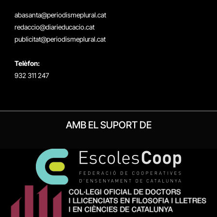
(Twitter)
abasanta@periodismeplural.cat
redaccio@diarieducacio.cat
publicitat@periodismeplural.cat
Telèfon:
932 311 247
AMB EL SUPORT DE