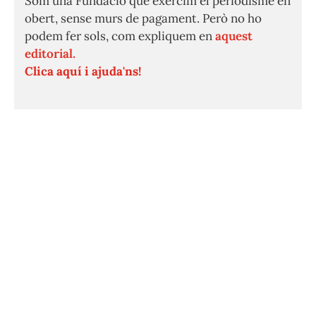
Som una Fundació que exercim el periodisme en
obert, sense murs de pagament. Però no ho
podem fer sols, com expliquem en
aquest
editorial.
Clica aquí i ajuda'ns!