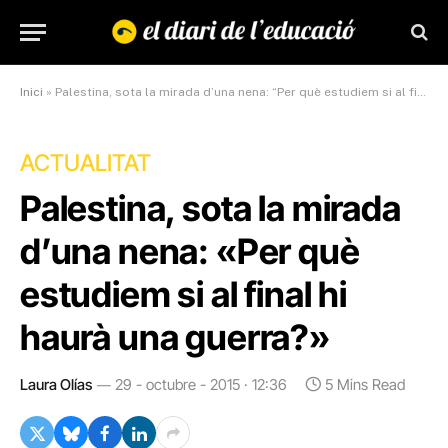
Inici
»
Palestina, sota la mirada d’una nena: “Per què estudiem si al final hi haurà una guerra?”
ACTUALITAT
Palestina, sota la mirada
d’una nena: «Per què
estudiem si al final hi
haurà una guerra?»
Laura Olías
29 - octubre - 2015 · 12:36
5 Mins Read