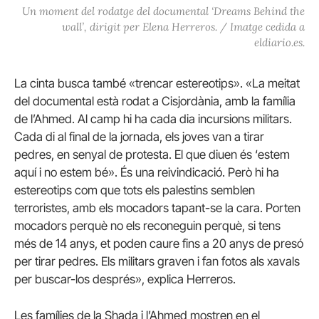
Un moment del rodatge del documental ‘Dreams Behind the
wall’, dirigit per Elena Herreros. / Imatge cedida a
eldiario.es.
La cinta busca també «trencar estereotips». «La meitat
del documental està rodat a Cisjordània, amb la família
de l’Ahmed. Al camp hi ha cada dia incursions militars.
Cada di al final de la jornada, els joves van a tirar
pedres, en senyal de protesta. El que diuen és ‘estem
aquí i no estem bé». És una reivindicació. Però hi ha
estereotips com que tots els palestins semblen
terroristes, amb els mocadors tapant-se la cara. Porten
mocadors perquè no els reconeguin perquè, si tens
més de 14 anys, et poden caure fins a 20 anys de presó
per tirar pedres. Els militars graven i fan fotos als xavals
per buscar-los després», explica Herreros.
Les famílies de la Shada i l’Ahmed mostren en el