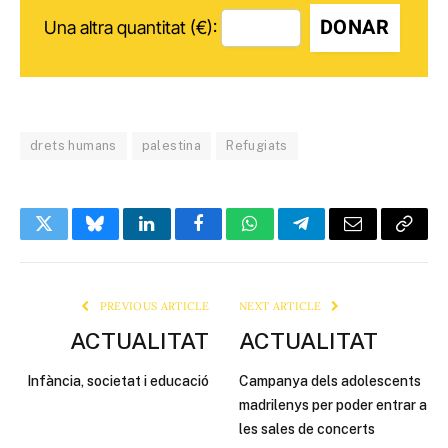
DONAR
Una altra quantitat (€):
drets humans
palestina
Refugiats
Twitter
Bluesky
LinkedIn
Facebook
WhatsApp
Telegram
Email
Copy
Link
PREVIOUS ARTICLE
NEXT ARTICLE
ACTUALITAT
ACTUALITAT
Infància, societat i educació
Campanya dels adolescents
madrilenys per poder entrar a
les sales de concerts