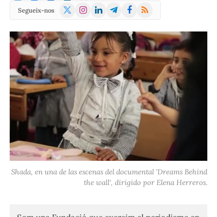
X
Instagram
LinkedIn
Telegram
Facebook
RSS
Segueix-nos
(Twitter)
Shada, en una de las escenas del documental 'Dreams Behind
the wall', dirigido por Elena Herreros.