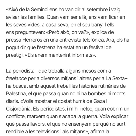
«Això de la Seminci ens ho van dir al setembre i vaig
avisar les famílies. Quan vam ser allà, ens vam ficar en
les seves vides, a casa seva, en el seu bany. I ells
ens pregunteven: «Però això, on va?», explica de
pressa Herreros en una entrevista telefònica. Ara, els ha
pogut dir que l’estrena ha estat en un festival de
prestigi. «Els anem mantenint informats».
La periodista –que treballa alguns mesos com a
freelance
per a diversos mitjans i altres per a La Sexta–
ha buscat amb aquest treball les històries rutinàries de
Palestina, el que passa quan no hi ha bombes ni morts
diaris. «Volia mostrar el costat humà de Gaza i
Cisjordània. Els periodistes, i m’hi incloc, quan cobrim un
conflicte, marxem quan s’acaba la guerra. Volia explicar
què passa llavors, el que no ensenyem perquè no surt
rendible a les televisions i als mitjans», afirma la