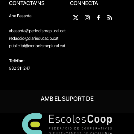
CONTACTA'NS
CONNECTA
Ana Basanta
X
Instagram
Facebook
RSS
(Twitter)
abasanta@periodismeplural.cat
redaccio@diarieducacio.cat
publicitat@periodismeplural.cat
Telèfon:
932 311 247
AMB EL SUPORT DE