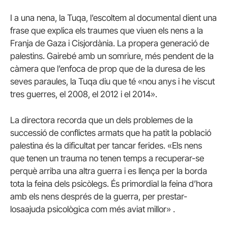
I a una nena, la Tuqa, l’escoltem al documental dient una
frase que explica els traumes que viuen els nens a la
Franja de Gaza i Cisjordània. La propera generació de
palestins. Gairebé amb un somriure, més pendent de la
càmera que l’enfoca de prop que de la duresa de les
seves paraules, la Tuqa diu que té «nou anys i he viscut
tres guerres, el 2008, el 2012 i el 2014».
La directora recorda que un dels problemes de la
successió de conflictes armats que ha patit la població
palestina és la dificultat per tancar ferides. «Els nens
que tenen un trauma no tenen temps a recuperar-se
perquè arriba una altra guerra i es llença per la borda
tota la feina dels psicòlegs. És primordial la feina d’hora
amb els nens després de la guerra, per prestar-
losaajuda psicològica com més aviat millor» .