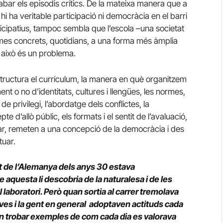
bar els episodis crítics. De la mateixa manera que a
hi ha veritable participació ni democràcia en el barri
icipatius, tampoc sembla que l’escola –una societat
emes concrets, quotidians, a una forma més àmplia
 I això és un problema.
structura el currículum, la manera en què organitzem
nt o no d’identitats, cultures i llengües, les normes,
de privilegi, l’abordatge dels conflictes, la
e d’allò públic, els formats i el sentit de l’avaluació,
olar, remeten a una concepció de la democràcia i des
tuar.
ut de l’Alemanya dels anys 30 estava
 aquesta li descobria de la naturalesa i de les
aboratori. Però quan sortia al carrer tremolava
es i la gent en general adoptaven actituds cada
n trobar exemples de com cada dia es valorava