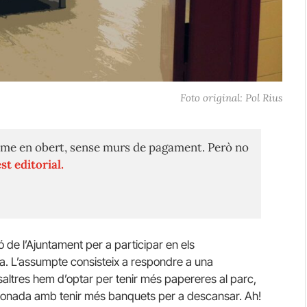
Foto original: Pol Rius
me en obert, sense murs de pagament. Però no
st editorial.
ó de l’Ajuntament per a participar en els
ia. L’assumpte consisteix a respondre a una
altres hem d’optar per tenir més papereres al parc,
acionada amb tenir més banquets per a descansar. Ah!