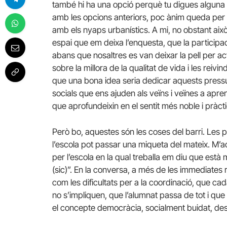
també hi ha una opció perquè tu digues alguna 
amb les opcions anteriors, poc ànim queda per a
amb els nyaps urbanístics. A mi, no obstant això, 
espai que em deixa l’enquesta, que la participac
abans que nosaltres es van deixar la pell per act
sobre la millora de la qualitat de vida i les reiv
que una bona idea seria dedicar aquests press
socials que ens ajuden als veïns i veïnes a apr
que aprofundeixin en el sentit més noble i pràct
Però bo, aquestes són les coses del barri. Les
l’escola pot passar una miqueta del mateix. M’
per l’escola en la qual treballa em diu que està
(sic)”. En la conversa, a més de les immediate
com les dificultats per a la coordinació, que c
no s’impliquen, que l’alumnat passa de tot i qu
el concepte democràcia, socialment buidat, des