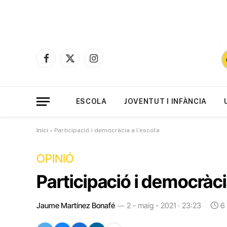
Facebook
X
Instagram
(Twitter)
ESCOLA
JOVENTUT I INFÀNCIA
Inici
»
Participació i democràcia a l’escola
OPINIÓ
Participació i democràci
Jaume Martínez Bonafé
2 - maig - 2021 · 23:23
6