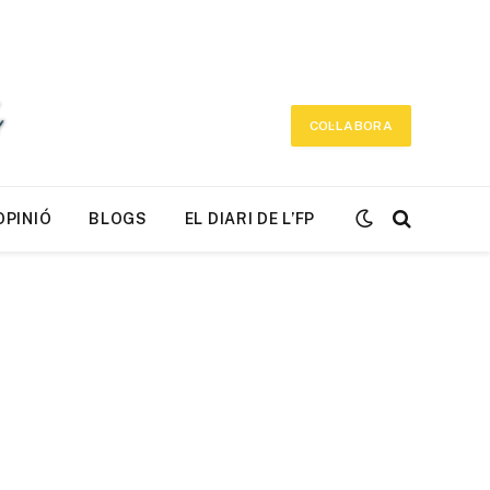
COL·LABORA
OPINIÓ
BLOGS
EL DIARI DE L’FP