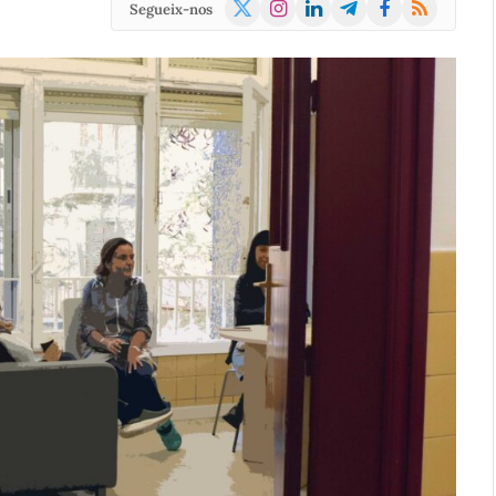
X
Instagram
LinkedIn
Telegram
Facebook
RSS
Segueix-nos
(Twitter)