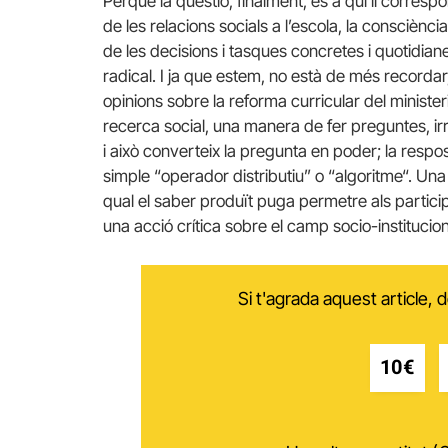
Perquè la qüestió, finalment, és a qui li correspo
de les relacions socials a l’escola, la consciènc
de les decisions i tasques concretes i quotidian
radical. I ja que estem, no està de més recordar
opinions sobre la reforma curricular del minister
recerca social, una manera de fer preguntes, ir
i això converteix la pregunta en poder; la respo
simple “operador distributiu” o “algoritme“. Una
qual el saber produït puga permetre als partic
una acció crítica sobre el camp socio-instituciona
Si t'agrada aquest article,
10€