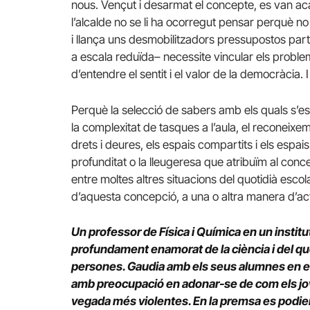
nous. Vençut i desarmat el concepte, es van aca
l’alcalde no se li ha ocorregut pensar perquè no 
i llança uns desmobilitzadors pressupostos part
a escala reduïda– necessite vincular els probl
d’entendre el sentit i el valor de la democràcia.
Perquè la selecció de sabers amb els quals s’e
la complexitat de tasques a l’aula, el reconeixeme
drets i deures, els espais compartits i els espais 
profunditat o la lleugeresa que atribuïm al concept
entre moltes altres situacions del quotidià esc
d’aquesta concepció, a una o altra manera d’ac
Un professor de Física i Química en un instit
profundament enamorat de la ciència i del que
persones. Gaudia amb els seus alumnes en el l
amb preocupació en adonar-se de com els jov
vegada més violentes. En la premsa es podie