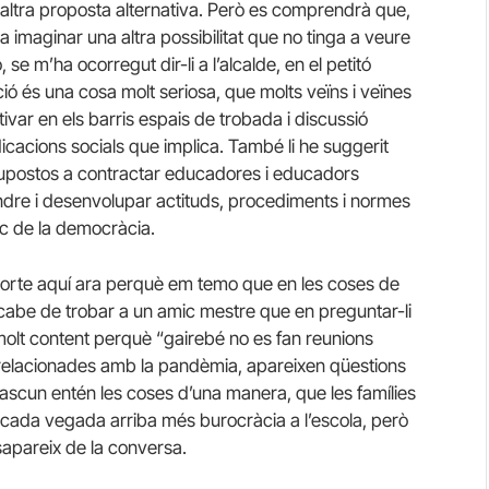
altra proposta alternativa. Però es comprendrà que,
 imaginar una altra possibilitat que no tinga a veure
se m’ha ocorregut dir-li a l’alcalde, en el petitó
ió és una cosa molt seriosa, que molts veïns i veïnes
ivar en els barris espais de trobada i discussió
indicacions socials que implica. També li he suggerit
upostos a contractar educadores i educadors
endre i desenvolupar actituds, procediments i normes
ic de la democràcia.
 porte aquí ara perquè em temo que en les coses de
acabe de trobar a un amic mestre que en preguntar-li
 molt content perquè “gairebé no es fan reunions
s relacionades amb la pandèmia, apareixen qüestions
adascun entén les coses d’una manera, que les famílies
e cada vegada arriba més burocràcia a l’escola, però
apareix de la conversa.