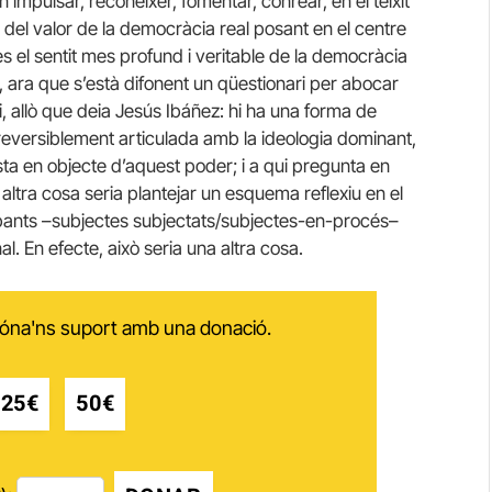
n impulsar, reconèixer, fomentar, conrear, en el teixit
ia del valor de la democràcia real posant en el centre
es el sentit mes profund i veritable de la democràcia
, ara que s’està difonent un qüestionari per abocar
i, allò que deia Jesús Ibáñez: hi ha una forma de
reversiblement articulada amb la ideologia dominant,
sta en objecte d’aquest poder; i a qui pregunta en
 altra cosa seria plantejar un esquema reflexiu en el
ipants –subjectes subjectats/subjectes-en-procés–
l. En efecte, això seria una altra cosa.
 dóna'ns suport amb una donació.
25€
50€