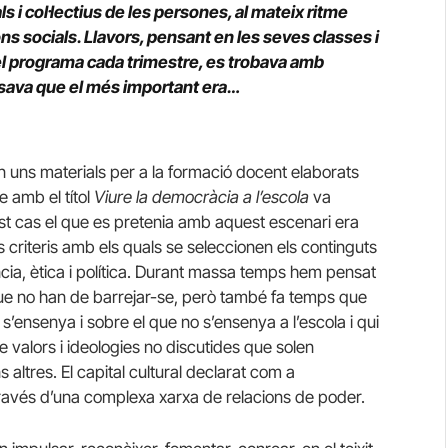
s i col·lectius de les persones, al mateix ritme
s socials. Llavors, pensant en les seves classes i
 el programa cada trimestre, es trobava amb
ensava que el més important era…
 uns materials per a la formació docent elaborats
 amb el títol
Viure la democràcia a l’escola
va
uest cas el que es pretenia amb aquest escenari era
s criteris amb els quals se seleccionen els continguts
iència, ètica i política. Durant massa temps hem pensat
ue no han de barrejar-se, però també fa temps que
’ensenya i sobre el que no s’ensenya a l’escola i qui
alors i ideologies no discutides que solen
 altres. El capital cultural declarat com a
 través d’una complexa xarxa de relacions de poder.