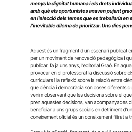
menys la dignitat humana i els drets individual
amb què els oportunistes anaven pujant graon
en l’elecció dels temes que es treballaria en
l’inevitable dilema de prioritzar. Uns dies p
Aquest és un fragment d’un escenari publicat en
per un moviment de renovació pedagògica i que
publicar, fa ja uns anys, l’editorial Graó. En aq
provocar en el professorat la discussió sobre el
curriculars i la reflexió sobre la relació entre c
que ciència i democràcia són coses diferents q
venim observant que les decisions sobre el que s
pren aquestes decisions, van acompanyades de v
beneficiar a uns grups socials en detriment d’uns
coneixement oficial és un coneixement filtrat a