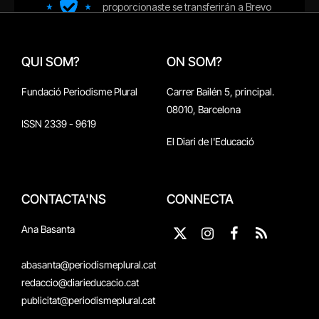
QUI SOM?
ON SOM?
Fundació Periodisme Plural
Carrer Bailén 5, principal.
08010, Barcelona
ISSN 2339 - 9619
El Diari de l'Educació
CONTACTA'NS
CONNECTA
Ana Basanta
X
Instagram
Facebook
RSS
(Twitter)
abasanta@periodismeplural.cat
redaccio@diarieducacio.cat
publicitat@periodismeplural.cat