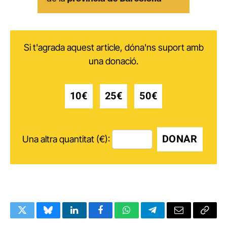
Si t'agrada aquest article, dóna'ns suport amb
una donació.
10€
25€
50€
DONAR
Una altra quantitat (€):
Twitter
Bluesky
LinkedIn
Facebook
WhatsApp
Telegram
Email
Copy