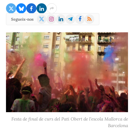
X
Instagram
LinkedIn
Telegram
Facebook
RSS
Segueix-nos
(Twitter)
Festa de final de curs del Pati Obert de l'escola Mallorca de
Barcelona