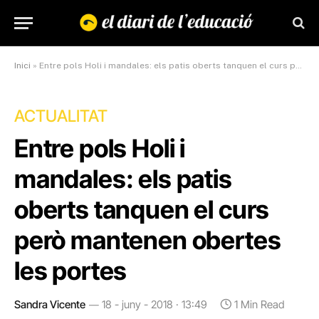
Inici
»
Entre pols Holi i mandales: els patis oberts tanquen el curs però mantenen obertes les portes
ACTUALITAT
Entre pols Holi i
mandales: els patis
oberts tanquen el curs
però mantenen obertes
les portes
Sandra Vicente
18 - juny - 2018 · 13:49
1 Min Read